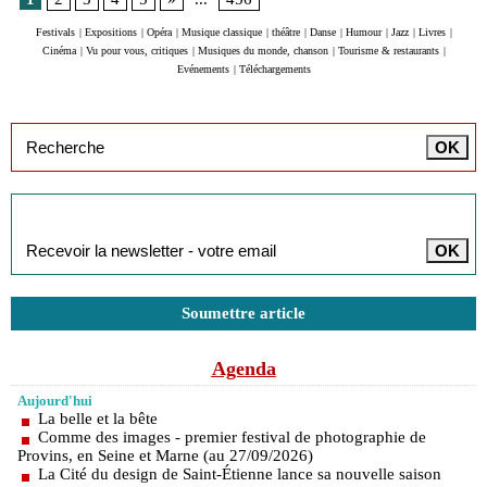
Festivals
|
Expositions
|
Opéra
|
Musique classique
|
théâtre
|
Danse
|
Humour
|
Jazz
|
Livres
|
Cinéma
|
Vu pour vous, critiques
|
Musiques du monde, chanson
|
Tourisme & restaurants
|
Evénements
|
Téléchargements
Inscription à la newsletter
Soumettre article
Agenda
Aujourd'hui
La belle et la bête
Comme des images - premier festival de photographie de
Provins, en Seine et Marne (au 27/09/2026)
La Cité du design de Saint-Étienne lance sa nouvelle saison