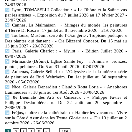
24/07/2026
Lyon, TOMASELLI Collection : « Le Rhône et la Saône vus
par les artistes ». Exposition du 7 juillet 2026 au 17 février 2027
-
23/07/2026
Cannes, La Malmaison : « Mirages du monde, les peintures
d’Hervé Di Rosa ». 17 juillet au 8 novembre 2026
- 21/07/2026
Toulouse, Muséum, serre de l’Orangerie : Tropisme poétique «
Des plantes qui dansent » - Cie Blizzard Concept. Du 15 mai au
13 juin 2027
- 20/07/2026
Paris, Galerie Charlot : « My1st » - Edition Juillet 2026
-
09/07/2026
Mirmande (Drôme), Eglise Sainte Foy : « Anima », bronzes,
photos, peintures. Du 5 au 31 août 2026
- 07/07/2026
Aubenas, Galerie Seibel : « L’Odyssée de la Lumière » série
de peintures de Bud Wehrheim. Du 1er juillet au 30 septembre
2026
- 05/07/2026
Nice, Galerie Depardieu : Claudio Rotta Loria - « Anaphores
Lumineuses ». 18 juin au 1er Août 2026
- 30/06/2026
8e Biennale des Arts de Cuiseaux : « Philippe Favier et
Philippe Desloubières ». Du 22 août au 20 septembre
-
26/06/2026
Fréjus, cloitre de la cathédrale : « Habiter les vacances : Vivre
sur la Côte d'Azur dans les Trente Glorieuses ». Du 10 juillet au 2
octobre 2026
- 26/06/2026
1
2
3
4
5
»
...
456