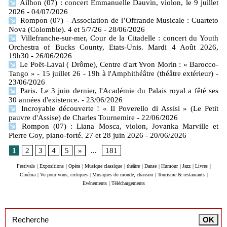
Ailhon (07) : concert Emmanuelle Dauvin, violon, le 9 juillet
2026
- 04/07/2026
Rompon (07) – Association de l’Offrande Musicale : Cuarteto
Nova (Colombie). 4 et 5/7/26
- 28/06/2026
Villefranche-sur-mer, Cour de la Citadelle : concert du Youth
Orchestra of Bucks County, Etats-Unis. Mardi 4 Août 2026,
19h30
- 26/06/2026
Le Poët-Laval ( Drôme), Centre d'art Yvon Morin : « Barocco-
Tango » - 15 juillet 26 - 19h à l'Amphithéâtre (théâtre extérieur)
-
23/06/2026
Paris. Le 3 juin dernier, l'Académie du Palais royal a fêté ses
30 années d'existence.
- 23/06/2026
Incroyable découverte ! « Il Poverello di Assisi » (Le Petit
pauvre d'Assise) de Charles Tournemire
- 22/06/2026
Rompon (07) : Liana Mosca, violon, Jovanka Marville et
Pierre Goy, piano-forté. 27 et 28 juin 2026
- 20/06/2026
1
2
3
4
5
»
...
181
Festivals
|
Expositions
|
Opéra
|
Musique classique
|
théâtre
|
Danse
|
Humour
|
Jazz
|
Livres
|
Cinéma
|
Vu pour vous, critiques
|
Musiques du monde, chanson
|
Tourisme & restaurants
|
Evénements
|
Téléchargements