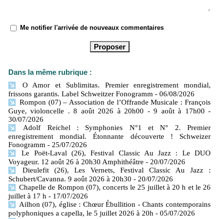
Me notifier l'arrivée de nouveaux commentaires
Dans la même rubrique :
O Amor et Sublimitas. Premier enregistrement mondial,
frissons garantis. Label Schweitzer Fonogramm
- 06/08/2026
Rompon (07) – Association de l’Offrande Musicale : François
Guye, violoncelle . 8 août 2026 à 20h00 - 9 août à 17h00
-
30/07/2026
Adolf Reichel : Symphonies N°1 et N° 2. Premier
enregistrement mondial. Étonnante découverte ! Schweizer
Fonogramm
- 25/07/2026
Le Poët-Laval (26), Festival Classic Au Jazz : Le DUO
Voyageur. 12 août 26 à 20h30 Amphithéâtre
- 20/07/2026
Dieulefit (26), Les Vernets, Festival Classic Au Jazz :
Schubert/Cavanna. 9 août 2026 à 20h30
- 20/07/2026
Chapelle de Rompon (07), concerts le 25 juillet à 20 h et le 26
juillet à 17 h
- 17/07/2026
Ailhon (07), église : Chœur Ébullition - Chants contemporains
polyphoniques a capella, le 5 juillet 2026 à 20h
- 05/07/2026