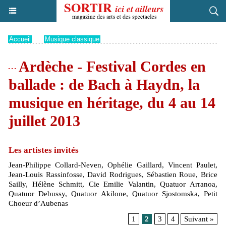
Accueil
>
Musique classique
Ardèche - Festival Cordes en
ballade : de Bach à Haydn, la
musique en héritage, du 4 au 14
juillet 2013
Les artistes invités
Jean-Philippe Collard-Neven, Ophélie Gaillard, Vincent Paulet,
Jean-Louis Rassinfosse, David Rodrigues, Sébastien Roue, Brice
Sailly, Hélène Schmitt, Cie Emilie Valantin, Quatuor Arranoa,
Quatuor Debussy, Quatuor Akilone, Quatuor Sjostomska, Petit
Choeur d’Aubenas
1
2
3
4
Suivant »