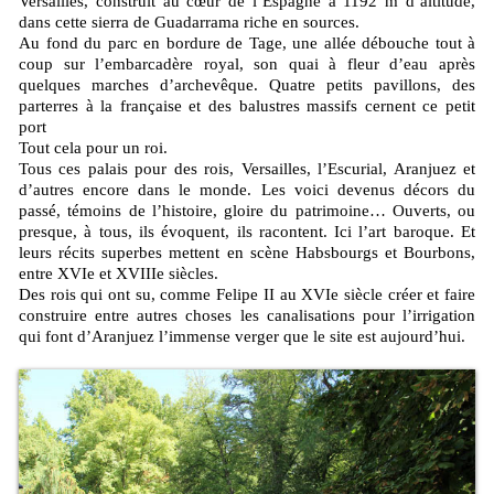
Versailles, construit au cœur de l’Espagne à 1192 m d’altitude,
dans cette sierra de Guadarrama riche en sources.
Au fond du parc en bordure de Tage, une allée débouche tout à
coup sur l’embarcadère royal, son quai à fleur d’eau après
quelques marches d’archevêque. Quatre petits pavillons, des
parterres à la française et des balustres massifs cernent ce petit
port
Tout cela pour un roi.
Tous ces palais pour des rois, Versailles, l’Escurial, Aranjuez et
d’autres encore dans le monde. Les voici devenus décors du
passé, témoins de l’histoire, gloire du patrimoine… Ouverts, ou
presque, à tous, ils évoquent, ils racontent. Ici l’art baroque. Et
leurs récits superbes mettent en scène Habsbourgs et Bourbons,
entre XVIe et XVIIIe siècles.
Des rois qui ont su, comme Felipe II au XVIe siècle créer et faire
construire entre autres choses les canalisations pour l’irrigation
qui font d’Aranjuez l’immense verger que le site est aujourd’hui.