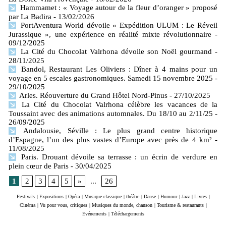
Hammamet : « Voyage autour de la fleur d’oranger » proposé
par La Badira
- 13/02/2026
PortAventura World dévoile « Expédition ULUM : Le Réveil
Jurassique », une expérience en réalité mixte révolutionnaire
-
09/12/2025
La Cité du Chocolat Valrhona dévoile son Noël gourmand
-
28/11/2025
Bandol, Restaurant Les Oliviers : Dîner à 4 mains pour un
voyage en 5 escales gastronomiques. Samedi 15 novembre 2025
-
29/10/2025
Arles. Réouverture du Grand Hôtel Nord-Pinus
- 27/10/2025
La Cité du Chocolat Valrhona célèbre les vacances de la
Toussaint avec des animations automnales. Du 18/10 au 2/11/25
-
26/09/2025
Andalousie, Séville : Le plus grand centre historique
d’Espagne, l’un des plus vastes d’Europe avec près de 4 km²
-
11/08/2025
Paris. Drouant dévoile sa terrasse : un écrin de verdure en
plein cœur de Paris
- 30/04/2025
1
2
3
4
5
»
...
26
Festivals
|
Expositions
|
Opéra
|
Musique classique
|
théâtre
|
Danse
|
Humour
|
Jazz
|
Livres
|
Cinéma
|
Vu pour vous, critiques
|
Musiques du monde, chanson
|
Tourisme & restaurants
|
Evénements
|
Téléchargements