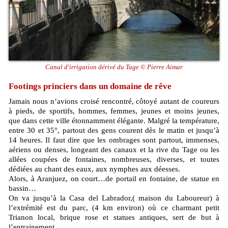
Canal d'irrigation dérivé du Tage © Pierre Aimar
Footings princiers dans un domaine de rêve
Jamais nous n’avions croisé rencontré, côtoyé autant de coureurs
à pieds, de sportifs, hommes, femmes, jeunes et moins jeunes,
que dans cette ville étonnamment élégante. Malgré la température,
entre 30 et 35°, partout des gens courent dès le matin et jusqu’à
14 heures. Il faut dire que les ombrages sont partout, immenses,
aériens ou denses, longeant des canaux et la rive du Tage ou les
allées coupées de fontaines, nombreuses, diverses, et toutes
dédiées au chant des eaux, aux nymphes aux déesses.
Alors, à Aranjuez, on court…de portail en fontaine, de statue en
bassin…
On va jusqu’à la Casa del Labrador,( maison du Laboureur) à
l’extrémité est du parc, (4 km environ) où ce charmant petit
Trianon local, brique rose et statues antiques, sert de but à
l’entrainement.