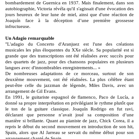
bombardement de Guernica en 1937. Mais finalement, dans son
autobiographie, Victoria révéla qu'il s'agissait d'une évocation des
jours heureux de leur lune de miel, ainsi que d'une réaction de
Joaquín face à la déception d’une première grossesse
infructueuse.
Un Adagio remarquable
"L'adagio du Concerto d'Aranjuez est l'une des créations
musicales les plus éloquentes du XXe siècle. Sa popularité est si
grande que des transcriptions ont été réalisées avec succès pour
des quartets de jazz, pour des chansons populaires en plusieurs
langues avec d'innombrables enregistrements... »
De nombreuses adaptations de ce morceau, surtout de son
deuxième mouvement, ont été réalisées. La plus célèbre étant
peut-être celle du jazzman de légende, Miles Davis, avec un
arrangement de Gil Evans.
En 1991, le guitariste espagnol de flamenco, Paco de Lucía, a
donné sa propre interprétation en privilégiant le rythme plutôt que
le ton de la guitare classique. Joaquín Rodrigo en fut ravi,
déclarant que personne n’avait joué sa composition d’une
manière si brillante. Quant au pianiste de jazz, Chick Corea, il a
repris le début du second mouvement en introduction de son hit,
Spain, alors que Al Jarreau se servait du même début pour son
arrangement chanté de Spain.