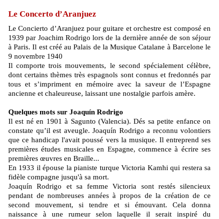
Le Concerto d’Aranjuez
Le Concierto d’Aranjuez pour guitare et orchestre est composé en
1939 par Joachim Rodrigo lors de la dernière année de son séjour
à Paris. Il est créé au Palais de la Musique Catalane à Barcelone le
9 novembre 1940
Il comporte trois mouvements, le second spécialement célèbre,
dont certains thèmes très espagnols sont connus et fredonnés par
tous et s’impriment en mémoire avec la saveur de l’Espagne
ancienne et chaleureuse, laissant une nostalgie parfois amère.
Quelques mots sur Joaquín Rodrigo
Il est né en 1901 à Sagunto (Valencia). Dés sa petite enfance on
constate qu’il est aveugle. Joaquín Rodrigo a reconnu volontiers
que ce handicap l'avait poussé vers la musique. Il entreprend ses
premières études musicales en Espagne, commence à écrire ses
premières œuvres en Braille...
En 1933 il épouse la pianiste turque Victoria Kamhi qui restera sa
fidèle compagne jusqu'à sa mort.
Joaquín Rodrigo et sa femme Victoria sont restés silencieux
pendant de nombreuses années à propos de la création de ce
second mouvement, si tendre et si émouvant. Cela donna
naissance à une rumeur selon laquelle il serait inspiré du