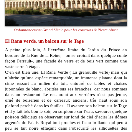
Ordonnoncement Grand Siècle pour les communs © Pierre Aimar
El Rana verde, un balcon sur le Tage
A peine plus loin, à l’extrême limite du Jardin du Prince en
bordure de la Rue de la Reine, - on se croirait dans quelque conte
façon Perrault-, une façade de verre et de bois vert comme une
vaste serre à étage.
C’en est bien une, El Rana Verde ( La grenouille verte) mais qui
n’abrite qu’une espèce remarquable, un immense platane dont la
cime ressort au milieu du toit, entouré de tables et chaises
juponnées de blanc, abritées sus ses branches, car nous sommes
dans un restaurant. Le restaurant aux verrières n’est pas jeune,
orné de boiseries et de carreaux anciens, très haut sous son
plafond perché dans les feuilles . Il avance son balcon sur le Tage
et il y fait très bon le soir, en surplomb sur l’eau, savourer quelque
poisson délicieux en observant sur fond de ciel d’acier les dômes
argentés du Palais Royal tout proches et l’eau brillante qui peu à
peu se fait noire effaçant dans l’obscurité les silhouettes des