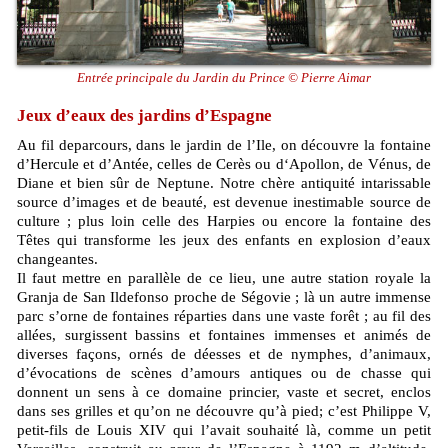
Entrée principale du Jardin du Prince © Pierre Aimar
Jeux d’eaux des jardins d’Espagne
Au fil deparcours, dans le jardin de l’Ile, on découvre la fontaine
d’Hercule et d’Antée, celles de Cerès ou d‘Apollon, de Vénus, de
Diane et bien sûr de Neptune. Notre chère antiquité intarissable
source d’images et de beauté, est devenue inestimable source de
culture ; plus loin celle des Harpies ou encore la fontaine des
Têtes qui transforme les jeux des enfants en explosion d’eaux
changeantes.
Il faut mettre en parallèle de ce lieu, une autre station royale la
Granja de San Ildefonso proche de Ségovie ; là un autre immense
parc s’orne de fontaines réparties dans une vaste forêt ; au fil des
allées, surgissent bassins et fontaines immenses et animés de
diverses façons, ornés de déesses et de nymphes, d’animaux,
d’évocations de scènes d’amours antiques ou de chasse qui
donnent un sens à ce domaine princier, vaste et secret, enclos
dans ses grilles et qu’on ne découvre qu’à pied; c’est Philippe V,
petit-fils de Louis XIV qui l’avait souhaité là, comme un petit