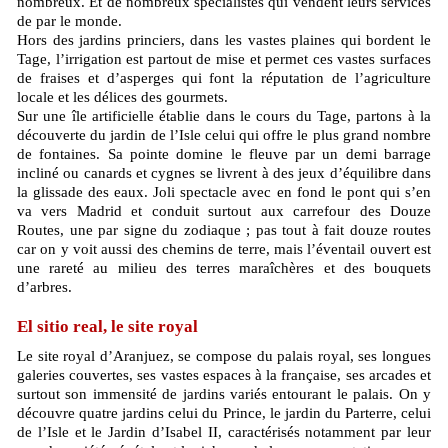
nombreux. Et de nombreux spécialistes qui vendent leurs services
de par le monde.
Hors des jardins princiers, dans les vastes plaines qui bordent le
Tage, l’irrigation est partout de mise et permet ces vastes surfaces
de fraises et d’asperges qui font la réputation de l’agriculture
locale et les délices des gourmets.
Sur une île artificielle établie dans le cours du Tage, partons à la
découverte du jardin de l’Isle celui qui offre le plus grand nombre
de fontaines. Sa pointe domine le fleuve par un demi barrage
incliné ou canards et cygnes se livrent à des jeux d’équilibre dans
la glissade des eaux. Joli spectacle avec en fond le pont qui s’en
va vers Madrid et conduit surtout aux carrefour des Douze
Routes, une par signe du zodiaque ; pas tout à fait douze routes
car on y voit aussi des chemins de terre, mais l’éventail ouvert est
une rareté au milieu des terres maraîchères et des bouquets
d’arbres.
El sitio real, le site royal
Le site royal d’Aranjuez, se compose du palais royal, ses longues
galeries couvertes, ses vastes espaces à la française, ses arcades et
surtout son immensité de jardins variés entourant le palais. On y
découvre quatre jardins celui du Prince, le jardin du Parterre, celui
de l’Isle et le Jardin d’Isabel II, caractérisés notamment par leur