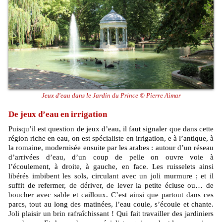
Jeux d'eau dans le Jardin du Prince © Pierre Aimar
De jeux d’eau en irrigation
Puisqu’il est question de jeux d’eau, il faut signaler que dans cette
région riche en eau, on est spécialiste en irrigation, e à l’antique, à
la romaine, modernisée ensuite par les arabes : autour d’un réseau
d’arrivées d’eau, d’un coup de pelle on ouvre voie à
l’écoulement, à droite, à gauche, en face. Les ruisselets ainsi
libérés imbibent les sols, circulant avec un joli murmure ; et il
suffit de refermer, de dériver, de lever la petite écluse ou… de
boucher avec sable et cailloux. C’est ainsi que partout dans ces
parcs, tout au long des matinées, l’eau coule, s’écoule et chante.
Joli plaisir un brin rafraîchissant ! Qui fait travailler des jardiniers