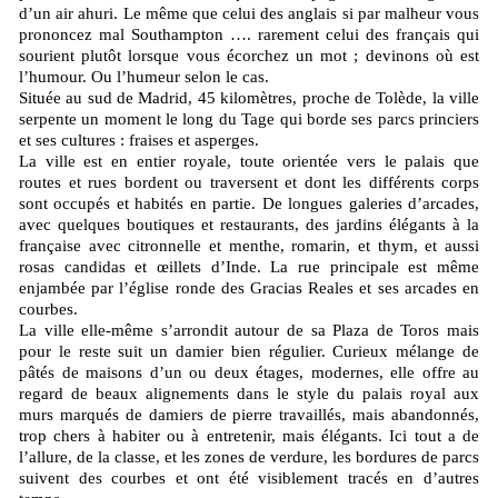
d’un air ahuri. Le même que celui des anglais si par malheur vous
prononcez mal Southampton …. rarement celui des français qui
sourient plutôt lorsque vous écorchez un mot ; devinons où est
l’humour. Ou l’humeur selon le cas.
Située au sud de Madrid, 45 kilomètres, proche de Tolède, la ville
serpente un moment le long du Tage qui borde ses parcs princiers
et ses cultures : fraises et asperges.
La ville est en entier royale, toute orientée vers le palais que
routes et rues bordent ou traversent et dont les différents corps
sont occupés et habités en partie. De longues galeries d’arcades,
avec quelques boutiques et restaurants, des jardins élégants à la
française avec citronnelle et menthe, romarin, et thym, et aussi
rosas candidas et œillets d’Inde. La rue principale est même
enjambée par l’église ronde des Gracias Reales et ses arcades en
courbes.
La ville elle-même s’arrondit autour de sa Plaza de Toros mais
pour le reste suit un damier bien régulier. Curieux mélange de
pâtés de maisons d’un ou deux étages, modernes, elle offre au
regard de beaux alignements dans le style du palais royal aux
murs marqués de damiers de pierre travaillés, mais abandonnés,
trop chers à habiter ou à entretenir, mais élégants. Ici tout a de
l’allure, de la classe, et les zones de verdure, les bordures de parcs
suivent des courbes et ont été visiblement tracés en d’autres