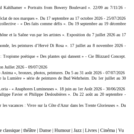
ad Kahlhamer « Portraits from Bowery Boulevard ». 22/09 au 7/11/26
-
'éclat de nos marques ». Du 17 septembre au 17 octobre 2026
- 25/07/2026
collective - « Des faits comme défis ». Du 19 septembre au 19 décembre
 et la Saône vus par les artistes ». Exposition du 7 juillet 2026 au 17
nde, les peintures d’Hervé Di Rosa ». 17 juillet au 8 novembre 2026
-
: Tropisme poétique « Des plantes qui dansent » - Cie Blizzard Concept.
on Juillet 2026
- 09/07/2026
Anima », bronzes, photos, peintures. Du 5 au 31 août 2026
- 07/07/2026
e la Lumière » série de peintures de Bud Wehrheim. Du 1er juillet au 30
Loria - « Anaphores Lumineuses ». 18 juin au 1er Août 2026
- 30/06/2026
ilippe Favier et Philippe Desloubières ». Du 22 août au 20 septembre
-
er les vacances : Vivre sur la Côte d'Azur dans les Trente Glorieuses ». Du
 classique
|
théâtre
|
Danse
|
Humour
|
Jazz
|
Livres
|
Cinéma
|
Vu