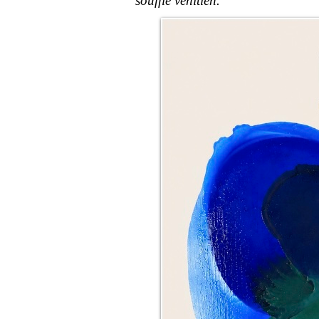
soufflé vénitien.