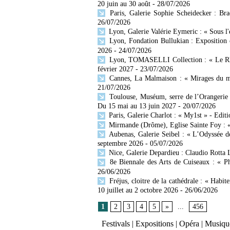
20 juin au 30 août
- 28/07/2026
Paris, Galerie Sophie Scheidecker : Br
26/07/2026
Lyon, Galerie Valérie Eymeric : « Sous l
Lyon, Fondation Bullukian : Exposition 
2026
- 24/07/2026
Lyon, TOMASELLI Collection : « Le Rhône
février 2027
- 23/07/2026
Cannes, La Malmaison : « Mirages du mo
21/07/2026
Toulouse, Muséum, serre de l’Orangerie 
Du 15 mai au 13 juin 2027
- 20/07/2026
Paris, Galerie Charlot : « My1st » - Editi
Mirmande (Drôme), Eglise Sainte Foy : « 
Aubenas, Galerie Seibel : « L’Odyssée d
septembre 2026
- 05/07/2026
Nice, Galerie Depardieu : Claudio Rotta 
8e Biennale des Arts de Cuiseaux : « Ph
26/06/2026
Fréjus, cloitre de la cathédrale : « Habit
10 juillet au 2 octobre 2026
- 26/06/2026
1
2
3
4
5
»
...
456
Festivals
|
Expositions
|
Opéra
|
Musique