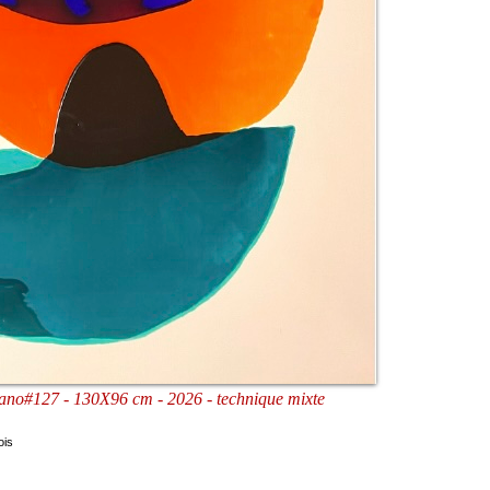
rano#127 - 130X96 cm - 2026 - technique mixte
ois