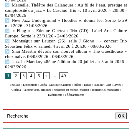
09/04/2026
Marseille, Théâtre des Calanques : Au fil de l’eau, prestige et
somptuosité du jazz « Le Cascino Trio ». 10 avril 2026 – 20h30
-
02/04/2026
New Jazz Underground « Hoodies ». donna lee. Sortie le 29
mai 2026
- 31/03/2026
« Fling » - Etienne Guéreau Trio (CD). Label Arts Culture
Europe. Sortie le 23/01/26
- 24/03/2026
Montségur sur Lauzon (26), salle J Giono : « concert Trio
Sébastien Félix », samedi 4 avril 26 à 20h30
- 08/03/2026
Shai Maestro dévoile son nouvel album « The Guesthouse »
chez naïve. 06/03/2026
- 06/03/2026
Jazz in Marciac, 48ème édition du 20 juillet au 5 août 2026
-
02/03/2026
1
2
3
4
5
»
...
49
Festivals
|
Expositions
|
Opéra
|
Musique classique
|
théâtre
|
Danse
|
Humour
|
Jazz
|
Livres
|
Cinéma
|
Vu pour vous, critiques
|
Musiques du monde, chanson
|
Tourisme & restaurants
|
Evénements
|
Téléchargements