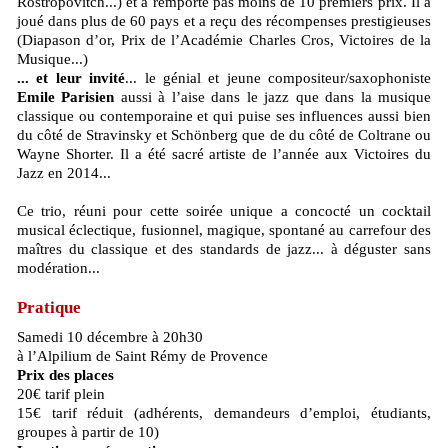
Rostropovitch...) et a remporté pas moins de 10 premiers prix. Il a
joué dans plus de 60 pays et a reçu des récompenses prestigieuses
(Diapason d’or, Prix de l’Académie Charles Cros, Victoires de la
Musique...)
... et leur invité
... le génial et jeune compositeur/saxophoniste
Emile Parisien
aussi à l’aise dans le jazz que dans la musique
classique ou contemporaine et qui puise ses influences aussi bien
du côté de Stravinsky et Schönberg que de du côté de Coltrane ou
Wayne Shorter. Il a été sacré artiste de l’année aux Victoires du
Jazz en 2014...
Ce trio, réuni pour cette soirée unique a concocté un cocktail
musical éclectique, fusionnel, magique, spontané au carrefour des
maîtres du classique et des standards de jazz... à déguster sans
modération...
Pratique
Samedi 10 décembre à 20h30
à l’Alpilium de Saint Rémy de Provence
Prix des places
20€ tarif plein
15€ tarif réduit (adhérents, demandeurs d’emploi, étudiants,
groupes à partir de 10)