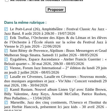
Dans la même rubrique :
Le Poët-Laval (26), Amphithéâtre : Festival Classic Au Jazz -
Jazz Band. 8 août 2026 à 20h30
- 19/07/2026
Erik Truffaz, l’Orchestre des Alpes & du Léman et les élèves
de l’Orchestre à l’École réunis sur la scène du Festival Jazz à
Vienne le 25 juin 2026
- 22/06/2026
Saint Rémy de Provence, Alpilium : Brass Messengers et Gead
Mulheran Sings Sinatra. Samedi 11 juillet 2026
- 08/05/2026
Eygalières, Espace Ascendance - Atelier Francis Guerrier : «
Belzaii quartet ». 30 mai 2026, 20h30
- 08/05/2026
Vienne, Forum Jazz International – 2° édition du lundi 29 juin
au jeudi 2 juillet 2026
- 08/05/2026
Lasalle en Cévennes, Lasalle en Cévennes : Nouveau monde,
duo musiques argentines et jazz - Viv'Alto / Concert vendredi 29
mai 2026, 19h
- 30/04/2026
Kamil Rustam. Nouvel album Listen Up! avec Eddie Brown,
Billy Valentine, Amy Keys, Arnold McCuller, Patrice Rushen,
Pino Palladino...
- 13/04/2026
Marseille, Jazz des cinq continents, l'Unesco et l'Institut du
jazz Herbie Hancock, présentent Ici jazz kids - 30 avril 2026
-