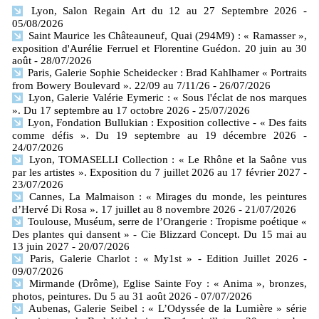
Lyon, Salon Regain Art du 12 au 27 Septembre 2026
-
05/08/2026
Saint Maurice les Châteauneuf, Quai (294M9) : « Ramasser »,
exposition d'Aurélie Ferruel et Florentine Guédon. 20 juin au 30
août
- 28/07/2026
Paris, Galerie Sophie Scheidecker : Brad Kahlhamer « Portraits
from Bowery Boulevard ». 22/09 au 7/11/26
- 26/07/2026
Lyon, Galerie Valérie Eymeric : « Sous l'éclat de nos marques
». Du 17 septembre au 17 octobre 2026
- 25/07/2026
Lyon, Fondation Bullukian : Exposition collective - « Des faits
comme défis ». Du 19 septembre au 19 décembre 2026
-
24/07/2026
Lyon, TOMASELLI Collection : « Le Rhône et la Saône vus
par les artistes ». Exposition du 7 juillet 2026 au 17 février 2027
-
23/07/2026
Cannes, La Malmaison : « Mirages du monde, les peintures
d’Hervé Di Rosa ». 17 juillet au 8 novembre 2026
- 21/07/2026
Toulouse, Muséum, serre de l’Orangerie : Tropisme poétique «
Des plantes qui dansent » - Cie Blizzard Concept. Du 15 mai au
13 juin 2027
- 20/07/2026
Paris, Galerie Charlot : « My1st » - Edition Juillet 2026
-
09/07/2026
Mirmande (Drôme), Eglise Sainte Foy : « Anima », bronzes,
photos, peintures. Du 5 au 31 août 2026
- 07/07/2026
Aubenas, Galerie Seibel : « L’Odyssée de la Lumière » série