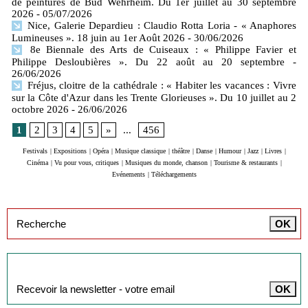
de peintures de Bud Wehrheim. Du 1er juillet au 30 septembre
2026
- 05/07/2026
Nice, Galerie Depardieu : Claudio Rotta Loria - « Anaphores
Lumineuses ». 18 juin au 1er Août 2026
- 30/06/2026
8e Biennale des Arts de Cuiseaux : « Philippe Favier et
Philippe Desloubières ». Du 22 août au 20 septembre
-
26/06/2026
Fréjus, cloitre de la cathédrale : « Habiter les vacances : Vivre
sur la Côte d'Azur dans les Trente Glorieuses ». Du 10 juillet au 2
octobre 2026
- 26/06/2026
1
2
3
4
5
»
...
456
Festivals
|
Expositions
|
Opéra
|
Musique classique
|
théâtre
|
Danse
|
Humour
|
Jazz
|
Livres
|
Cinéma
|
Vu pour vous, critiques
|
Musiques du monde, chanson
|
Tourisme & restaurants
|
Evénements
|
Téléchargements
Inscription à la newsletter