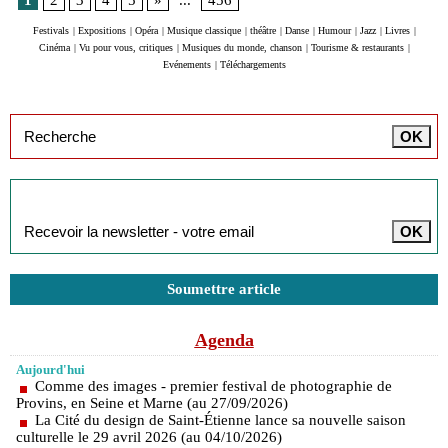
1
2
3
4
5
»
...
456
Festivals
|
Expositions
|
Opéra
|
Musique classique
|
théâtre
|
Danse
|
Humour
|
Jazz
|
Livres
|
Cinéma
|
Vu pour vous, critiques
|
Musiques du monde, chanson
|
Tourisme & restaurants
|
Evénements
|
Téléchargements
Inscription à la newsletter
Soumettre article
Agenda
Aujourd'hui
Comme des images - premier festival de photographie de
Provins, en Seine et Marne (au 27/09/2026)
La Cité du design de Saint-Étienne lance sa nouvelle saison
culturelle le 29 avril 2026 (au 04/10/2026)