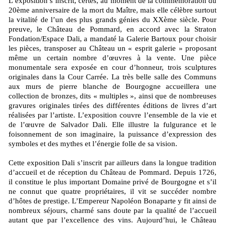
L’exposition s’inscrit, certes, au moment de la commémoration du
20ème anniversaire de la mort du Maître, mais elle célèbre surtout
la vitalité de l’un des plus grands génies du XXème siècle. Pour
preuve, le Château de Pommard, en accord avec la Straton
Fondation/Espace Dali, a mandaté la Galerie Bartoux pour choisir
les pièces, transposer au Château un « esprit galerie » proposant
même un certain nombre d’œuvres à la vente. Une pièce
monumentale sera exposée en cour d’honneur, trois sculptures
originales dans la Cour Carrée. La très belle salle des Communs
aux murs de pierre blanche de Bourgogne accueillera une
collection de bronzes, dits « multiples », ainsi que de nombreuses
gravures originales tirées des différentes éditions de livres d’art
réalisées par l’artiste. L’exposition couvre l’ensemble de la vie et
de l’œuvre de Salvador Dali. Elle illustre la fulgurance et le
foisonnement de son imaginaire, la puissance d’expression des
symboles et des mythes et l’énergie folle de sa vision.
Cette exposition Dali s’inscrit par ailleurs dans la longue tradition
d’accueil et de réception du Château de Pommard. Depuis 1726,
il constitue le plus important Domaine privé de Bourgogne et s’il
ne connut que quatre propriétaires, il vit se succéder nombre
d’hôtes de prestige. L’Empereur Napoléon Bonaparte y fit ainsi de
nombreux séjours, charmé sans doute par la qualité de l’accueil
autant que par l’excellence des vins. Aujourd’hui, le Château