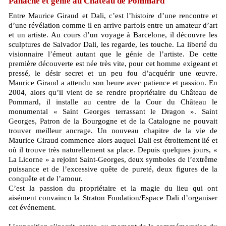
Panache et génie au Château de Pommard
Entre Maurice Giraud et Dali, c’est l’histoire d’une rencontre et
d’une révélation comme il en arrive parfois entre un amateur d’art
et un artiste. Au cours d’un voyage à Barcelone, il découvre les
sculptures de Salvador Dali, les regarde, les touche. La liberté du
visionnaire l’émeut autant que le génie de l’artiste. De cette
première découverte est née très vite, pour cet homme exigeant et
pressé, le désir secret et un peu fou d’acquérir une œuvre.
Maurice Giraud a attendu son heure avec patience et passion. En
2004, alors qu’il vient de se rendre propriétaire du Château de
Pommard, il installe au centre de la Cour du Château le
monumental « Saint Georges terrassant le Dragon ». Saint
Georges, Patron de la Bourgogne et de la Catalogne ne pouvait
trouver meilleur ancrage. Un nouveau chapitre de la vie de
Maurice Giraud commence alors auquel Dali est étroitement lié et
où il trouve très naturellement sa place. Depuis quelques jours, «
La Licorne » a rejoint Saint-Georges, deux symboles de l’extrême
puissance et de l’excessive quête de pureté, deux figures de la
conquête et de l’amour.
C’est la passion du propriétaire et la magie du lieu qui ont
aisément convaincu la Straton Fondation/Espace Dali d’organiser
cet événement.