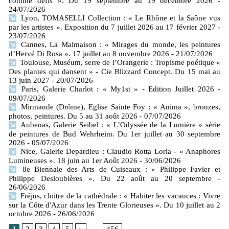
comme défis ». Du 19 septembre au 19 décembre 2026
-
24/07/2026
Lyon, TOMASELLI Collection : « Le Rhône et la Saône vus
par les artistes ». Exposition du 7 juillet 2026 au 17 février 2027
-
23/07/2026
Cannes, La Malmaison : « Mirages du monde, les peintures
d’Hervé Di Rosa ». 17 juillet au 8 novembre 2026
- 21/07/2026
Toulouse, Muséum, serre de l’Orangerie : Tropisme poétique «
Des plantes qui dansent » - Cie Blizzard Concept. Du 15 mai au
13 juin 2027
- 20/07/2026
Paris, Galerie Charlot : « My1st » - Edition Juillet 2026
-
09/07/2026
Mirmande (Drôme), Eglise Sainte Foy : « Anima », bronzes,
photos, peintures. Du 5 au 31 août 2026
- 07/07/2026
Aubenas, Galerie Seibel : « L’Odyssée de la Lumière » série
de peintures de Bud Wehrheim. Du 1er juillet au 30 septembre
2026
- 05/07/2026
Nice, Galerie Depardieu : Claudio Rotta Loria - « Anaphores
Lumineuses ». 18 juin au 1er Août 2026
- 30/06/2026
8e Biennale des Arts de Cuiseaux : « Philippe Favier et
Philippe Desloubières ». Du 22 août au 20 septembre
-
26/06/2026
Fréjus, cloitre de la cathédrale : « Habiter les vacances : Vivre
sur la Côte d'Azur dans les Trente Glorieuses ». Du 10 juillet au 2
octobre 2026
- 26/06/2026