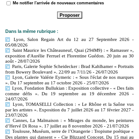
Me notifier l'arrivée de nouveaux commentaires
Dans la même rubrique :
Lyon, Salon Regain Art du 12 au 27 Septembre 2026
-
05/08/2026
Saint Maurice les Châteauneuf, Quai (294M9) : « Ramasser »,
exposition d'Aurélie Ferruel et Florentine Guédon. 20 juin au 30
août
- 28/07/2026
Paris, Galerie Sophie Scheidecker : Brad Kahlhamer « Portraits
from Bowery Boulevard ». 22/09 au 7/11/26
- 26/07/2026
Lyon, Galerie Valérie Eymeric : « Sous l'éclat de nos marques
». Du 17 septembre au 17 octobre 2026
- 25/07/2026
Lyon, Fondation Bullukian : Exposition collective - « Des faits
comme défis ». Du 19 septembre au 19 décembre 2026
-
24/07/2026
Lyon, TOMASELLI Collection : « Le Rhône et la Saône vus
par les artistes ». Exposition du 7 juillet 2026 au 17 février 2027
-
23/07/2026
Cannes, La Malmaison : « Mirages du monde, les peintures
d’Hervé Di Rosa ». 17 juillet au 8 novembre 2026
- 21/07/2026
Toulouse, Muséum, serre de l’Orangerie : Tropisme poétique «
Des plantes qui dansent » - Cie Blizzard Concept. Du 15 mai au