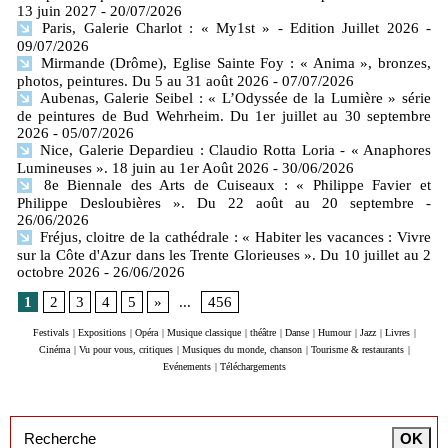
13 juin 2027
- 20/07/2026
Paris, Galerie Charlot : « My1st » - Edition Juillet 2026
-
09/07/2026
Mirmande (Drôme), Eglise Sainte Foy : « Anima », bronzes,
photos, peintures. Du 5 au 31 août 2026
- 07/07/2026
Aubenas, Galerie Seibel : « L’Odyssée de la Lumière » série
de peintures de Bud Wehrheim. Du 1er juillet au 30 septembre
2026
- 05/07/2026
Nice, Galerie Depardieu : Claudio Rotta Loria - « Anaphores
Lumineuses ». 18 juin au 1er Août 2026
- 30/06/2026
8e Biennale des Arts de Cuiseaux : « Philippe Favier et
Philippe Desloubières ». Du 22 août au 20 septembre
-
26/06/2026
Fréjus, cloitre de la cathédrale : « Habiter les vacances : Vivre
sur la Côte d'Azur dans les Trente Glorieuses ». Du 10 juillet au 2
octobre 2026
- 26/06/2026
1
2
3
4
5
»
...
456
Festivals
|
Expositions
|
Opéra
|
Musique classique
|
théâtre
|
Danse
|
Humour
|
Jazz
|
Livres
|
Cinéma
|
Vu pour vous, critiques
|
Musiques du monde, chanson
|
Tourisme & restaurants
|
Evénements
|
Téléchargements