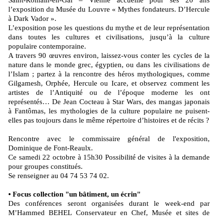
Saint-Romain-en-Gal – Vienne accueille pour ses 20 ans
l’exposition du Musée du Louvre « Mythes fondateurs. D’Hercule
à Dark Vador ».
L’exposition pose les questions du mythe et de leur représentation
dans toutes les cultures et civilisations, jusqu’à la culture
populaire contemporaine.
A travers 90 œuvres environ, laissez-vous conter les cycles de la
nature dans le monde grec, égyptien, ou dans les civilisations de
l’Islam ; partez à la rencontre des héros mythologiques, comme
Gilgamesh, Orphée, Hercule ou Icare, et observez comment les
artistes de l’Antiquité ou de l’époque moderne les ont
représentés… De Jean Cocteau à Star Wars, des mangas japonais
à Fantômas, les mythologies de la culture populaire ne puisent-
elles pas toujours dans le même répertoire d’histoires et de récits ?
Rencontre avec le commissaire général de l'exposition,
Dominique de Font-Reaulx.
Ce samedi 22 octobre à 15h30 Possibilité de visites à la demande
pour groupes constitués.
Se renseigner au 04 74 53 74 02.
• Focus collection "un bâtiment, un écrin"
Des conférences seront organisées durant le week-end par
M’Hammed BEHEL Conservateur en Chef, Musée et sites de