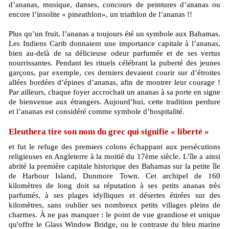
d’ananas, musique, danses, concours de peintures d’ananas ou
encore l’insolite « pineathlon», un triathlon de l’ananas !!
Plus qu’un fruit, l’ananas a toujours été un symbole aux Bahamas.
Les Indiens Carib donnaient une importance capitale à l’ananas,
bien au-delà de sa délicieuse odeur parfumée et de ses vertus
nourrissantes. Pendant les rituels célébrant la puberté des jeunes
garçons, par exemple, ces derniers devaient courir sur d’étroites
allées bordées d’épines d’ananas, afin de montrer leur courage !
Par ailleurs, chaque foyer accrochait un ananas à sa porte en signe
de bienvenue aux étrangers. Aujourd’hui, cette tradition perdure
et l’ananas est considéré comme symbole d’hospitalité.
Eleuthera tire son nom du grec qui signifie « liberté »
et fut le refuge des premiers colons échappant aux persécutions
religieuses en Angleterre à la moitié du 17ème siècle. L’île a ainsi
abrité la première capitale historique des Bahamas sur la petite île
de Harbour Island, Dunmore Town. Cet archipel de 160
kilomètres de long doit sa réputation à ses petits ananas très
parfumés, à ses plages idylliques et désertes étirées sur des
kilomètres, sans oublier ses nombreux petits villages pleins de
charmes. À ne pas manquer : le point de vue grandiose et unique
qu'offre le Glass Window Bridge, ou le contraste du bleu marine