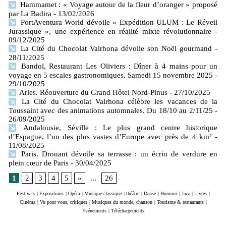
Hammamet : « Voyage autour de la fleur d’oranger » proposé
par La Badira
- 13/02/2026
PortAventura World dévoile « Expédition ULUM : Le Réveil
Jurassique », une expérience en réalité mixte révolutionnaire
-
09/12/2025
La Cité du Chocolat Valrhona dévoile son Noël gourmand
-
28/11/2025
Bandol, Restaurant Les Oliviers : Dîner à 4 mains pour un
voyage en 5 escales gastronomiques. Samedi 15 novembre 2025
-
29/10/2025
Arles. Réouverture du Grand Hôtel Nord-Pinus
- 27/10/2025
La Cité du Chocolat Valrhona célèbre les vacances de la
Toussaint avec des animations automnales. Du 18/10 au 2/11/25
-
26/09/2025
Andalousie, Séville : Le plus grand centre historique
d’Espagne, l’un des plus vastes d’Europe avec près de 4 km²
-
11/08/2025
Paris. Drouant dévoile sa terrasse : un écrin de verdure en
plein cœur de Paris
- 30/04/2025
1
2
3
4
5
»
...
26
Festivals
|
Expositions
|
Opéra
|
Musique classique
|
théâtre
|
Danse
|
Humour
|
Jazz
|
Livres
|
Cinéma
|
Vu pour vous, critiques
|
Musiques du monde, chanson
|
Tourisme & restaurants
|
Evénements
|
Téléchargements