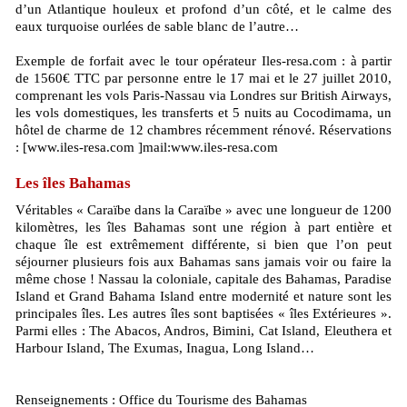
d’un Atlantique houleux et profond d’un côté, et le calme des
eaux turquoise ourlées de sable blanc de l’autre…
Exemple de forfait avec le tour opérateur Iles-resa.com : à partir
de 1560€ TTC par personne entre le 17 mai et le 27 juillet 2010,
comprenant les vols Paris-Nassau via Londres sur British Airways,
les vols domestiques, les transferts et 5 nuits au Cocodimama, un
hôtel de charme de 12 chambres récemment rénové. Réservations
: [www.iles-resa.com ]mail:www.iles-resa.com
Les îles Bahamas
Véritables « Caraïbe dans la Caraïbe » avec une longueur de 1200
kilomètres, les îles Bahamas sont une région à part entière et
chaque île est extrêmement différente, si bien que l’on peut
séjourner plusieurs fois aux Bahamas sans jamais voir ou faire la
même chose ! Nassau la coloniale, capitale des Bahamas, Paradise
Island et Grand Bahama Island entre modernité et nature sont les
principales îles. Les autres îles sont baptisées « îles Extérieures ».
Parmi elles : The Abacos, Andros, Bimini, Cat Island, Eleuthera et
Harbour Island, The Exumas, Inagua, Long Island…
Renseignements : Office du Tourisme des Bahamas