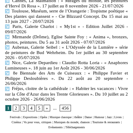
Cannes, La Malmaison : « Mirages du monde, les peintures
d’Hervé Di Rosa ». 17 juillet au 8 novembre 2026
- 21/07/2026
Toulouse, Muséum, serre de l’Orangerie : Tropisme poétique «
Des plantes qui dansent » - Cie Blizzard Concept. Du 15 mai au
13 juin 2027
- 20/07/2026
Paris, Galerie Charlot : « My1st » - Edition Juillet 2026
-
09/07/2026
Mirmande (Drôme), Eglise Sainte Foy : « Anima », bronzes,
photos, peintures. Du 5 au 31 août 2026
- 07/07/2026
Aubenas, Galerie Seibel : « L’Odyssée de la Lumière » série
de peintures de Bud Wehrheim. Du 1er juillet au 30 septembre
2026
- 05/07/2026
Nice, Galerie Depardieu : Claudio Rotta Loria - « Anaphores
Lumineuses ». 18 juin au 1er Août 2026
- 30/06/2026
8e Biennale des Arts de Cuiseaux : « Philippe Favier et
Philippe Desloubières ». Du 22 août au 20 septembre
-
26/06/2026
Fréjus, cloitre de la cathédrale : « Habiter les vacances : Vivre
sur la Côte d'Azur dans les Trente Glorieuses ». Du 10 juillet au 2
octobre 2026
- 26/06/2026
1
2
3
4
5
»
...
456
Festivals
|
Expositions
|
Opéra
|
Musique classique
|
théâtre
|
Danse
|
Humour
|
Jazz
|
Livres
|
Cinéma
|
Vu pour vous, critiques
|
Musiques du monde, chanson
|
Tourisme & restaurants
|
Evénements
|
Téléchargements