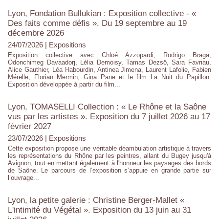
Lyon, Fondation Bullukian : Exposition collective - «
Des faits comme défis ». Du 19 septembre au 19
décembre 2026
24/07/2026
|
Expositions
Exposition collective avec Chloé Azzopardi, Rodrigo Braga,
Odonchimeg Davaadorj, Lélia Demoisy, Tamas Dezsö, Sara Favriau,
Alice Gauthier, Léa Habourdin, Antinea Jimena, Laurent Lafolie, Fabien
Mérelle, Florian Mermin, Gina Pane et le film La Nuit du Papillon.
Exposition développée à partir du film...
Lyon, TOMASELLI Collection : « Le Rhône et la Saône
vus par les artistes ». Exposition du 7 juillet 2026 au 17
février 2027
23/07/2026
|
Expositions
Cette exposition propose une véritable déambulation artistique à travers
les représentations du Rhône par les peintres, allant du Bugey jusqu'à
Avignon, tout en mettant également à l'honneur les paysages des bords
de Saône. Le parcours de l’exposition s’appuie en grande partie sur
l’ouvrage...
Lyon, la petite galerie : Christine Berger-Mallet «
L'intimité du Végétal ». Exposition du 13 juin au 31