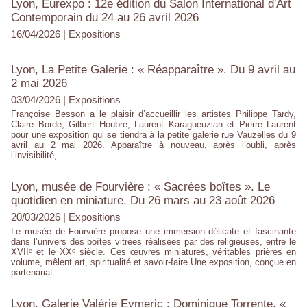
Lyon, Eurexpo : 12e édition du Salon International d'Art
Contemporain du 24 au 26 avril 2026
16/04/2026
|
Expositions
Lyon, La Petite Galerie : « Réapparaître ». Du 9 avril au
2 mai 2026
03/04/2026
|
Expositions
Françoise Besson a le plaisir d’accueillir les artistes Philippe Tardy,
Claire Borde, Gilbert Houbre, Laurent Karagueuzian et Pierre Laurent
pour une exposition qui se tiendra à la petite galerie rue Vauzelles du 9
avril au 2 mai 2026. Apparaître à nouveau, après l’oubli, après
l’invisibilité,...
Lyon, musée de Fourvière : « Sacrées boîtes ». Le
quotidien en miniature. Du 26 mars au 23 août 2026
20/03/2026
|
Expositions
Le musée de Fourvière propose une immersion délicate et fascinante
dans l’univers des boîtes vitrées réalisées par des religieuses, entre le
XVIIᵉ et le XXᵉ siècle. Ces œuvres miniatures, véritables prières en
volume, mêlent art, spiritualité et savoir-faire Une exposition, conçue en
partenariat...
Lyon, Galerie Valérie Eymeric : Dominique Torrente, «