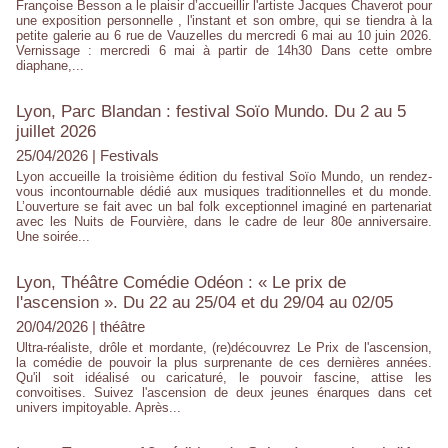
Françoise Besson a le plaisir d’accueillir l'artiste Jacques Chaverot pour
une exposition personnelle , l'instant et son ombre, qui se tiendra à la
petite galerie au 6 rue de Vauzelles du mercredi 6 mai au 10 juin 2026.
Vernissage : mercredi 6 mai à partir de 14h30 Dans cette ombre
diaphane,...
Lyon, Parc Blandan : festival Soïo Mundo. Du 2 au 5
juillet 2026
25/04/2026
|
Festivals
Lyon accueille la troisième édition du festival Soïo Mundo, un rendez-
vous incontournable dédié aux musiques traditionnelles et du monde.
L’ouverture se fait avec un bal folk exceptionnel imaginé en partenariat
avec les Nuits de Fourvière, dans le cadre de leur 80e anniversaire.
Une soirée...
Lyon, Théâtre Comédie Odéon : « Le prix de
l'ascension ». Du 22 au 25/04 et du 29/04 au 02/05
20/04/2026
|
théâtre
Ultra-réaliste, drôle et mordante, (re)découvrez Le Prix de l'ascension,
la comédie de pouvoir la plus surprenante de ces dernières années.
Qu'il soit idéalisé ou caricaturé, le pouvoir fascine, attise les
convoitises. Suivez l'ascension de deux jeunes énarques dans cet
univers impitoyable. Après...