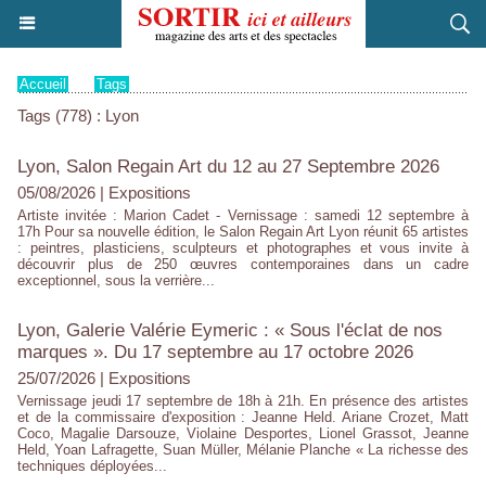
Accueil
>
Tags
Tags (778) : Lyon
Lyon, Salon Regain Art du 12 au 27 Septembre 2026
05/08/2026
|
Expositions
Artiste invitée : Marion Cadet - Vernissage : samedi 12 septembre à
17h Pour sa nouvelle édition, le Salon Regain Art Lyon réunit 65 artistes
: peintres, plasticiens, sculpteurs et photographes et vous invite à
découvrir plus de 250 œuvres contemporaines dans un cadre
exceptionnel, sous la verrière...
Lyon, Galerie Valérie Eymeric : « Sous l'éclat de nos
marques ». Du 17 septembre au 17 octobre 2026
25/07/2026
|
Expositions
Vernissage jeudi 17 septembre de 18h à 21h. En présence des artistes
et de la commissaire d'exposition : Jeanne Held. Ariane Crozet, Matt
Coco, Magalie Darsouze, Violaine Desportes, Lionel Grassot, Jeanne
Held, Yoan Lafragette, Suan Müller, Mélanie Planche « La richesse des
techniques déployées...