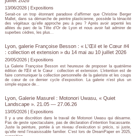
juillet 2026
13/06/2026
|
Expositions
Serait-ce un trop étonnant paradoxe d’affirmer que Christine Berger
Mallet, dans sa démarche de peintre plasticienne, possède la ténacité
des végétaux qu’elle approche peu à peu ? Après avoir arpenté les
allées du parc de la Tête d’Or de Lyon et nous avoir fait admirer de
superbes cèdres, les plus...
Lyon, galerie Françoise Besson : « L’Œil et le Cœur #4
: collection et extension » du 14 mai au 10 juillet 2026
20/05/2026
|
Expositions
La Galerie Françoise Besson est heureuse de proposer la quatrième
édition de l'Œil et le Cœur : collection et extension. L'intention est de
faire communiquer la collection personnelle de la galeriste et les coups
de cœur de ce dernier cycle d’exposition. La galerie n’est plus un
simple espace de...
Lyon, Galerie Masurel : Motonori Uwasu, « Quiet
Landscape ». 21.05 — 27.06.26
13/05/2026
|
Expositions
Il y a une discrétion dans le travail de Motonori Uwasu qui désarme.
Pas de geste spectaculaire, pas de déclaration d’intention fracassante.
Juste la peinture, portée à un niveau d’exécution si précis, si juste,
qu’elle rend l’insaisissable familier. C’est lors de DreamPaper en 2025,