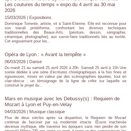
Les coutures du temps » expo du 4 avril au 30 mai
2026
15/03/2026
|
Expositions
Dominique Torrente, artiste, vit à Saint-Etienne. Elle est reconnue pour
son travail protéiforme, confrontant les diverses techniques
traditionnelles des Beaux-Arts, (peinture, dessin, sérigraphie,
céramique, photographie), aux savoir-faire traditionnels liés au textile.
Cet engouement pour les...
Opéra de Lyon : « Avant la tempête »
06/03/2026
|
Danse
Du mardi 21 au samedi 25 avril 2026 à 20h. Samedi 25 avril à 15h Une
soirée dédiée à une série d’écritures chorégraphiques à la fois fines et
rigoureuses, mises en valeur par des scénographies épurées, tout en
clair-obscur ; un témoignage de la ligne de crête sur laquelle se
construit le projet du...
Mars en musique avec les Debussy(s) : Requiem de
Mozart à Lyon et Puy-en-Velay
04/03/2026
|
Musique classique
Plus de deux siècles après sa disparition, le Requiem de Mozart
continue de fasciner par sa modernité intacte. Œuvre inachevée
devenue mythique, elle traverse les époques sans rien perdre de son
intensité Même 230 ans après sa mort, il reste un des compositeurs les