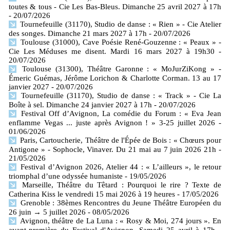
toutes & tous - Cie Les Bas-Bleus. Dimanche 25 avril 2027 à 17h
- 20/07/2026
Tournefeuille (31170), Studio de danse : « Rien » - Cie Atelier
des songes. Dimanche 21 mars 2027 à 17h
- 20/07/2026
Toulouse (31000), Cave Poésie René-Gouzenne : « Peaux » -
Cie Les Méduses me disent. Mardi 16 mars 2027 à 19h30
-
20/07/2026
Toulouse (31300), Théâtre Garonne : « MoJurZiKong » -
Émeric Guémas, Jérôme Lorichon & Charlotte Corman. 13 au 17
janvier 2027
- 20/07/2026
Tournefeuille (31170), Studio de danse : « Track » - Cie La
Boîte à sel. Dimanche 24 janvier 2027 à 17h
- 20/07/2026
Festival Off d’Avignon, La comédie du Forum : « Eva Jean
enflamme Vegas ... juste après Avignon ! » 3-25 juillet 2026
-
01/06/2026
Paris, Cartoucherie, Théâtre de l'Épée de Bois : « Chœurs pour
Antigone » - Sophocle, Vinaver. Du 21 mai au 7 juin 2026 21h
-
21/05/2026
Festival d’Avignon 2026, Atelier 44 : « L’ailleurs », le retour
triomphal d’une odyssée humaniste
- 19/05/2026
Marseille, Théâtre du Têtard : Pourquoi le rire ? Texte de
Catherina Kiss le vendredi 15 mai 2026 à 19 heures
- 17/05/2026
Grenoble : 38èmes Rencontres du Jeune Théâtre Européen du
26 juin → 5 juillet 2026
- 08/05/2026
Avignon, théâtre de La Luna : « Rosy & Moi, 274 jours ». En