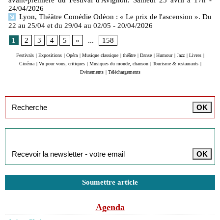
avant-première du Festival d'Avignon. Samedi 25 avril à 17h
-
24/04/2026
Lyon, Théâtre Comédie Odéon : « Le prix de l'ascension ». Du
22 au 25/04 et du 29/04 au 02/05
- 20/04/2026
1
2
3
4
5
»
...
158
Festivals
|
Expositions
|
Opéra
|
Musique classique
|
théâtre
|
Danse
|
Humour
|
Jazz
|
Livres
|
Cinéma
|
Vu pour vous, critiques
|
Musiques du monde, chanson
|
Tourisme & restaurants
|
Evénements
|
Téléchargements
Inscription à la newsletter
Soumettre article
Agenda