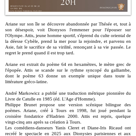
Ariane sur son île se découvre abandonnée par Thésée et, tout à
son désespoir, voit Dionysos l'emmener pour l'épouser sur
l'Olympe. Attis, jeune homme sportif, s'éprend du culte oriental de
la déesse Cybèle, prend la mer pour la rejoindre, et parvenu en
Asie, fait le sacrifice de sa virilité, renonçant à sa vie passée. Le
regret le prend quand il est trop tard.
Ariane est extrait du poème 64 en hexamètres, le mètre grec de
l'épopée. Attis se scande sur le rythme syncopé du galliambe,
dont le poème 63 donne un exemple unique dans toute la
littérature gréco-latine.
André Markowicz a publié une traduction métrique pionnière du
Livre de Catulle en 1985 (éd. L'Age d'Homme).
Philippe Brunet propose une version scénique bilingue des
poèmes. Ariane, créé à Tours en 1998, fut joué pendant la
croisière fondatrice d'Hadrien 2000. Attis est repris, quelque
vingt-cinq ans après sa création à Tours.
Les comédiens-danseurs Yanis Cleret et Diane-Iris Ricaud ont
recréé le spectacle en 2025 aux Dionysies parisiennes et aux