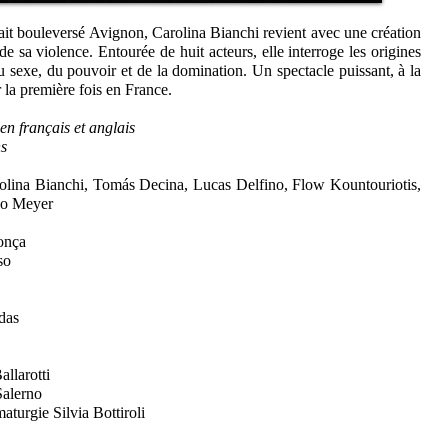
vait bouleversé Avignon, Carolina Bianchi revient avec une création
e sa violence. Entourée de huit acteurs, elle interroge les origines
u sexe, du pouvoir et de la domination. Un spectacle puissant, à la
r la première fois en France.
 en français et anglais
ns
rolina Bianchi, Tomás Decina, Lucas Delfino, Flow Kountouriotis,
do Meyer
onça
so
das
allarotti
Salerno
maturgie Silvia Bottiroli