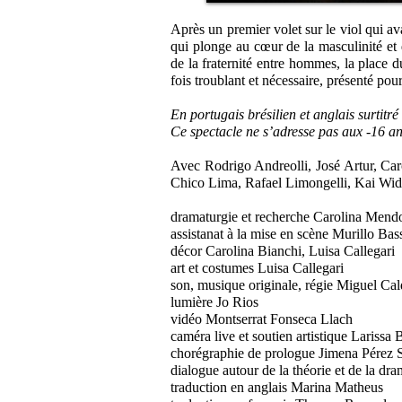
Après un premier volet sur le viol qui a
qui plonge au cœur de la masculinité et d
de la fraternité entre hommes, la place d
fois troublant et nécessaire, présenté pou
En portugais brésilien et anglais surtitré
Ce spectacle ne s’adresse pas aux -16 a
Avec Rodrigo Andreolli, José Artur, Ca
Chico Lima, Rafael Limongelli, Kai Wi
dramaturgie et recherche Carolina Mend
assistanat à la mise en scène Murillo Bas
décor Carolina Bianchi, Luisa Callegari
art et costumes Luisa Callegari
son, musique originale, régie Miguel Cal
lumière Jo Rios
vidéo Montserrat Fonseca Llach
caméra live et soutien artistique Larissa B
chorégraphie de prologue Jimena Pérez 
dialogue autour de la théorie et de la dra
traduction en anglais Marina Matheus