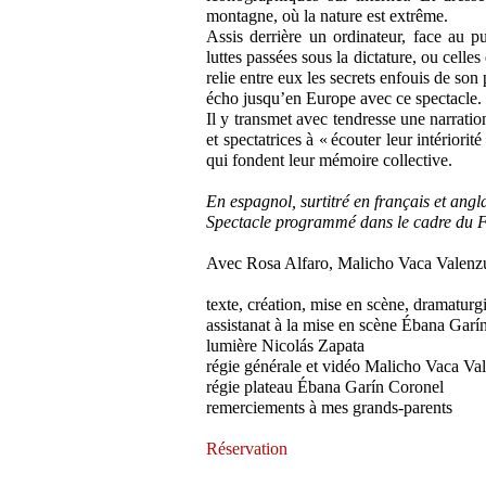
montagne, où la nature est extrême.
Assis derrière un ordinateur, face au p
luttes passées sous la dictature, ou celles 
relie entre eux les secrets enfouis de son 
écho jusqu’en Europe avec ce spectacle.
Il y transmet avec tendresse une narration
et spectatrices à « écouter leur intériorité
qui fondent leur mémoire collective.
En espagnol, surtitré en français et angl
Spectacle programmé dans le cadre du Fes
Avec Rosa Alfaro, Malicho Vaca Valenzu
texte, création, mise en scène, dramatur
assistanat à la mise en scène Ébana Garí
lumière Nicolás Zapata
régie générale et vidéo Malicho Vaca Va
régie plateau Ébana Garín Coronel
remerciements à mes grands‑parents
Réservation