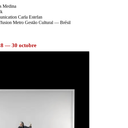
ris Medina
ak
unication Carla Estefan
diffusion Metro Gestão Cultural — Brésil
 28 — 30 octobre