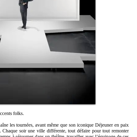
ccents folks.
aîne les tournées, avant même que son iconique Déjeuner en paix
. Chaque soir une ville différente, tout défaire pour tout remonter
gtemps à séjourner dans un théâtre, travailler avec l’équipage de ces