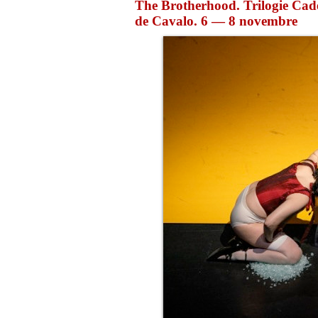
The Brotherhood. Trilogie Cade
de Cavalo. 6 — 8 novembre