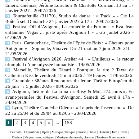
Émeric Guémas, Jérôme Lorichon & Charlotte Corman. 13 au 17
janvier 2027
- 20/07/2026
Tournefeuille (31170), Studio de danse : « Track » - Cie La
Boîte à sel. Dimanche 24 janvier 2027 à 17h
- 20/07/2026
Festival Off d’Avignon, La comédie du Forum : « Eva Jean
enflamme Vegas ... juste après Avignon ! » 3-25 juillet 2026
-
01/06/2026
Paris, Cartoucherie, Théâtre de l'Épée de Bois : « Chœurs pour
Antigone » - Sophocle, Vinaver. Du 21 mai au 7 juin 2026 21h
-
21/05/2026
Festival d’Avignon 2026, Atelier 44 : « L’ailleurs », le retour
triomphal d’une odyssée humaniste
- 19/05/2026
Marseille, Théâtre du Têtard : Pourquoi le rire ? Texte de
Catherina Kiss le vendredi 15 mai 2026 à 19 heures
- 17/05/2026
Grenoble : 38èmes Rencontres du Jeune Théâtre Européen du
26 juin → 5 juillet 2026
- 08/05/2026
Avignon, théâtre de La Luna : « Rosy & Moi, 274 jours ». En
avant-première du Festival d'Avignon. Samedi 25 avril à 17h
-
24/04/2026
Lyon, Théâtre Comédie Odéon : « Le prix de l'ascension ». Du
22 au 25/04 et du 29/04 au 02/05
- 20/04/2026
1
2
3
4
5
»
...
158
Festivals
|
Expositions
|
Opéra
|
Musique classique
|
théâtre
|
Danse
|
Humour
|
Jazz
|
Livres
|
Cinéma
|
Vu pour vous, critiques
|
Musiques du monde, chanson
|
Tourisme & restaurants
|