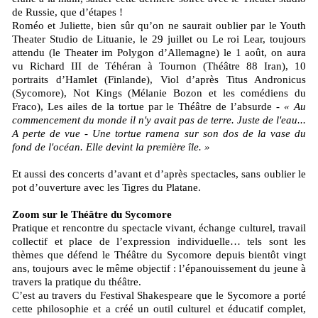
de Russie, que d’étapes !
Roméo et Juliette, bien sûr qu’on ne saurait oublier par le Youth
Theater Studio de Lituanie, le 29 juillet ou Le roi Lear, toujours
attendu (le Theater im Polygon d’Allemagne) le 1 août, on aura
vu Richard III de Téhéran à Tournon (Théâtre 88 Iran), 10
portraits d’Hamlet (Finlande), Viol d’après Titus Andronicus
(Sycomore), Not Kings (Mélanie Bozon et les comédiens du
Fraco), Les ailes de la tortue par le Théâtre de l’absurde -
« Au
commencement du monde il n'y avait pas de terre. Juste de l'eau...
A perte de vue - Une tortue ramena sur son dos de la vase du
fond de l'océan. Elle devint la première île. »
Et aussi des concerts d’avant et d’après spectacles, sans oublier le
pot d’ouverture avec les Tigres du Platane.
Zoom sur le Théâtre du Sycomore
Pratique et rencontre du spectacle vivant, échange culturel, travail
collectif et place de l’expression individuelle… tels sont les
thèmes que défend le Théâtre du Sycomore depuis bientôt vingt
ans, toujours avec le même objectif : l’épanouissement du jeune à
travers la pratique du théâtre.
C’est au travers du Festival Shakespeare que le Sycomore a porté
cette philosophie et a créé un outil culturel et éducatif complet,