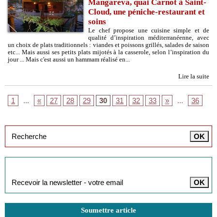
Mangareva, quai Carnot à Saint-
Cloud, une péniche-restaurant et
soins
Le chef propose une cuisine simple et de
qualité d’inspiration méditerranéenne, avec
un choix de plats traditionnels : viandes et poissons grillés, salades de saison
etc... Mais aussi ses petits plats mijotés à la casserole, selon l’inspiration du
jour ... Mais c'est aussi un hammam réalisé en...
Lire la suite
1
...
«
27
28
29
30
31
32
33
»
...
36
Inscription à la newsletter
Soumettre article