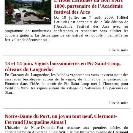
L’Hôtel Latitudes du Golf à Arc
1800, partenaire de l’Académie
festival des Arcs
Du 19 juillet au 7 août 2009, l’Hôtel
Latitudes est partenaire de la 36e édition de
l’Académie Festival des Arcs avec au
programme de nombreuses conférences et rencontres sans oublier les
concerts gratuits. La thématique de ce festival est double : permettre au
festivalier de découvrir ou...
Lire la suite
13 et 14 juin, Vignes buissonnières en Pic Saint-Loup,
côteaux du Languedoc
En Coteaux du Languedoc, les balades vigneronnes vous invitent pour des
escapades bucoliques autour de la vigne, du vin et de la gastronomie.
Pionnier dans l’idée, le terroir de Pic Saint-Loup met à l’honneur, pour
l’édition 2009, les vignes autour du village de Valfaunès. Un parcours de
6km...
Lire la suite
Notre-Dame du Port, un joyau tout neuf, Clermont-
Ferrand [Jacqueline Aimar]
L’histoire de Notre-Dame-du-Port remonte aux premiers siècles du
christianisme en Auvergne. C’est Avit I, le dix-huitième évêque de Clermont