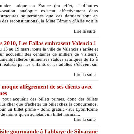
inier unique en France (en effet, si d’autres
ocation analogue existent effectivement dans
structures souterraines que ces derniers sont en
 des reconstitutions), la Mine Témoin d’Alès voit le
Lire la suite
s 2010, Les Fallas embrasent Valencia !
 15 au 19 mars, toute la ville de Valencia s’arrête et
r accueillir des centaines de milliers de visiteurs.
ments falleros (immenses statues satiriques de 15 à
réalisés par les enfants et les adultes s’élèvent sur
Lire la suite
 moque allègrement de ses clients avec
imes
s pour acquérir des billets primes, donc des billets
plus cher que d'acheter un billet chez la concurrence.
pour un billet prime - donc gratuit - sur Lyon/Rome
s de moins qu'en achetant un billet normal...
Lire la suite
 visite gourmande à l'abbaye de Silvacane