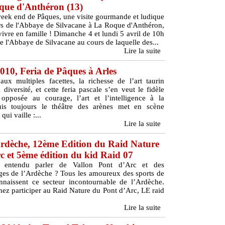
oque d'Anthéron (13)
week end de Pâques, une visite gourmande et ludique
urs de l'Abbaye de Silvacane à La Roque d'Anthéron,
ivre en famille ! Dimanche 4 et lundi 5 avril de 10h
e l'Abbaye de Silvacane au cours de laquelle des...
Lire la suite
2010, Feria de Pâques à Arles
ux multiples facettes, la richesse de l’art taurin
 diversité, et cette feria pascale s’en veut le fidèle
 opposée au courage, l’art et l’intelligence à la
uis toujours le théâtre des arènes met en scène
qui vaille :...
Lire la suite
 Ardèche, 12ème Edition du Raid Nature
c et 5ème édition du kid Raid 07
 entendu parler de Vallon Pont d’Arc et des
es de l’Ardèche ? Tous les amoureux des sports de
nnaissent ce secteur incontournable de l’Ardèche.
ez participer au Raid Nature du Pont d’Arc, LE raid
Lire la suite