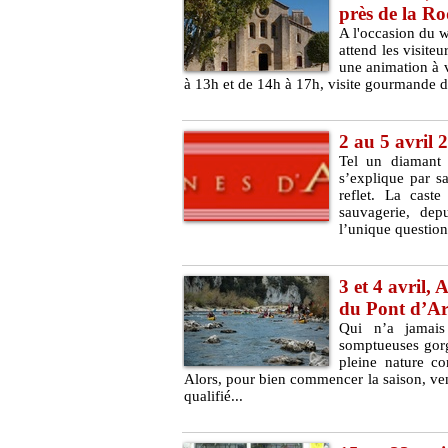
près de la R
A l'occasion du 
attend les visite
une animation à v
à 13h et de 14h à 17h, visite gourmande d
2 au 5 avril 
Tel un diamant a
s’explique par sa
reflet. La caste
sauvagerie, dep
l’unique question 
3 et 4 avril,
du Pont d’Ar
Qui n’a jamais
somptueuses gorg
pleine nature co
Alors, pour bien commencer la saison, ven
qualifié...