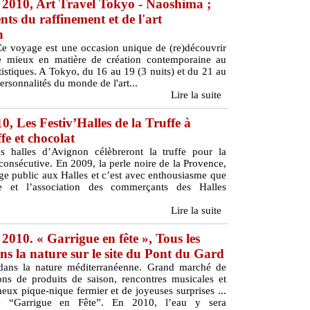
 2010, Art Travel Tokyo - Naoshima ;
ts du raffinement et de l'art
n
Ce voyage est une occasion unique de (re)découvrir
de mieux en matière de création contemporaine au
istiques. A Tokyo, du 16 au 19 (3 nuits) et du 21 au
ersonnalités du monde de l'art...
Lire la suite
10, Les Festiv’Halles de la Truffe à
fe et chocolat
s halles d’Avignon célèbreront la truffe pour la
onsécutive. En 2009, la perle noire de la Provence,
arge public aux Halles et c’est avec enthousiasme que
e et l’association des commerçants des Halles
Lire la suite
l 2010. « Garrigue en fête », Tous les
ns la nature sur le site du Pont du Gard
 dans la nature méditerranéenne. Grand marché de
ions de produits de saison, rencontres musicales et
ameux pique-nique fermier et de joyeuses surprises ...
“Garrigue en Fête”. En 2010, l’eau y sera