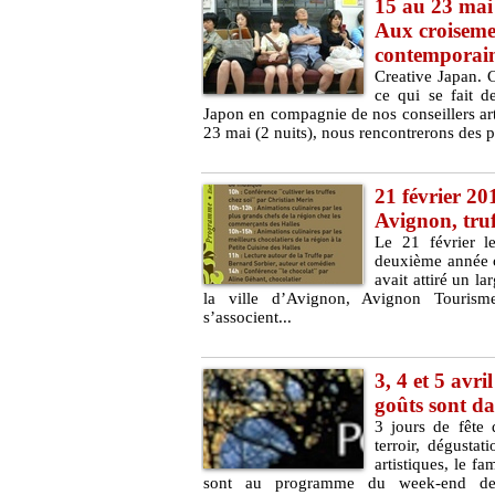
15 au 23 mai
Aux croisemen
contemporai
Creative Japan. 
ce qui se fait 
Japon en compagnie de nos conseillers art
23 mai (2 nuits), nous rencontrerons des p
21 février 20
Avignon, truf
Le 21 février le
deuxième année c
avait attiré un l
la ville d’Avignon, Avignon Tourism
s’associent...
3, 4 et 5 avri
goûts sont da
3 jours de fête
terroir, dégustat
artistiques, le f
sont au programme du week-end de 