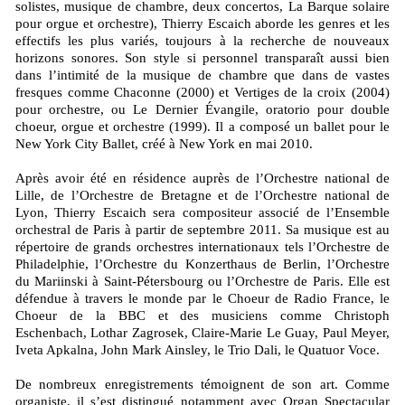
solistes, musique de chambre, deux concertos, La Barque solaire
pour orgue et orchestre), Thierry Escaich aborde les genres et les
effectifs les plus variés, toujours à la recherche de nouveaux
horizons sonores. Son style si personnel transparaît aussi bien
dans l’intimité de la musique de chambre que dans de vastes
fresques comme Chaconne (2000) et Vertiges de la croix (2004)
pour orchestre, ou Le Dernier Évangile, oratorio pour double
choeur, orgue et orchestre (1999). Il a composé un ballet pour le
New York City Ballet, créé à New York en mai 2010.
Après avoir été en résidence auprès de l’Orchestre national de
Lille, de l’Orchestre de Bretagne et de l’Orchestre national de
Lyon, Thierry Escaich sera compositeur associé de l’Ensemble
orchestral de Paris à partir de septembre 2011. Sa musique est au
répertoire de grands orchestres internationaux tels l’Orchestre de
Philadelphie, l’Orchestre du Konzerthaus de Berlin, l’Orchestre
du Mariinski à Saint-Pétersbourg ou l’Orchestre de Paris. Elle est
défendue à travers le monde par le Choeur de Radio France, le
Choeur de la BBC et des musiciens comme Christoph
Eschenbach, Lothar Zagrosek, Claire-Marie Le Guay, Paul Meyer,
Iveta Apkalna, John Mark Ainsley, le Trio Dali, le Quatuor Voce.
De nombreux enregistrements témoignent de son art. Comme
organiste, il s’est distingué notamment avec Organ Spectacular