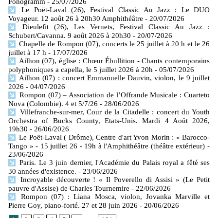
Fonogramm
- 25/07/2026
Le Poët-Laval (26), Festival Classic Au Jazz : Le DUO
Voyageur. 12 août 26 à 20h30 Amphithéâtre
- 20/07/2026
Dieulefit (26), Les Vernets, Festival Classic Au Jazz :
Schubert/Cavanna. 9 août 2026 à 20h30
- 20/07/2026
Chapelle de Rompon (07), concerts le 25 juillet à 20 h et le 26
juillet à 17 h
- 17/07/2026
Ailhon (07), église : Chœur Ébullition - Chants contemporains
polyphoniques a capella, le 5 juillet 2026 à 20h
- 05/07/2026
Ailhon (07) : concert Emmanuelle Dauvin, violon, le 9 juillet
2026
- 04/07/2026
Rompon (07) – Association de l’Offrande Musicale : Cuarteto
Nova (Colombie). 4 et 5/7/26
- 28/06/2026
Villefranche-sur-mer, Cour de la Citadelle : concert du Youth
Orchestra of Bucks County, Etats-Unis. Mardi 4 Août 2026,
19h30
- 26/06/2026
Le Poët-Laval ( Drôme), Centre d'art Yvon Morin : « Barocco-
Tango » - 15 juillet 26 - 19h à l'Amphithéâtre (théâtre extérieur)
-
23/06/2026
Paris. Le 3 juin dernier, l'Académie du Palais royal a fêté ses
30 années d'existence.
- 23/06/2026
Incroyable découverte ! « Il Poverello di Assisi » (Le Petit
pauvre d'Assise) de Charles Tournemire
- 22/06/2026
Rompon (07) : Liana Mosca, violon, Jovanka Marville et
Pierre Goy, piano-forté. 27 et 28 juin 2026
- 20/06/2026