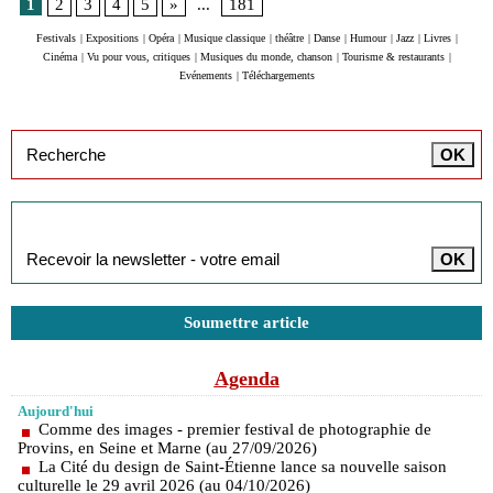
1
2
3
4
5
»
...
181
Festivals
|
Expositions
|
Opéra
|
Musique classique
|
théâtre
|
Danse
|
Humour
|
Jazz
|
Livres
|
Cinéma
|
Vu pour vous, critiques
|
Musiques du monde, chanson
|
Tourisme & restaurants
|
Evénements
|
Téléchargements
Inscription à la newsletter
Soumettre article
Agenda
Aujourd'hui
Comme des images - premier festival de photographie de
Provins, en Seine et Marne (au 27/09/2026)
La Cité du design de Saint-Étienne lance sa nouvelle saison
culturelle le 29 avril 2026 (au 04/10/2026)