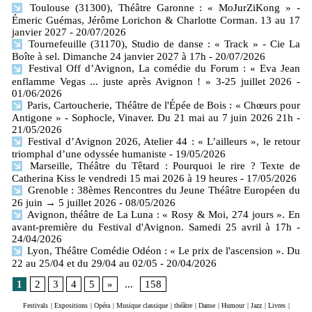
Toulouse (31300), Théâtre Garonne : « MoJurZiKong » -
Émeric Guémas, Jérôme Lorichon & Charlotte Corman. 13 au 17
janvier 2027
- 20/07/2026
Tournefeuille (31170), Studio de danse : « Track » - Cie La
Boîte à sel. Dimanche 24 janvier 2027 à 17h
- 20/07/2026
Festival Off d’Avignon, La comédie du Forum : « Eva Jean
enflamme Vegas ... juste après Avignon ! » 3-25 juillet 2026
-
01/06/2026
Paris, Cartoucherie, Théâtre de l'Épée de Bois : « Chœurs pour
Antigone » - Sophocle, Vinaver. Du 21 mai au 7 juin 2026 21h
-
21/05/2026
Festival d’Avignon 2026, Atelier 44 : « L’ailleurs », le retour
triomphal d’une odyssée humaniste
- 19/05/2026
Marseille, Théâtre du Têtard : Pourquoi le rire ? Texte de
Catherina Kiss le vendredi 15 mai 2026 à 19 heures
- 17/05/2026
Grenoble : 38èmes Rencontres du Jeune Théâtre Européen du
26 juin → 5 juillet 2026
- 08/05/2026
Avignon, théâtre de La Luna : « Rosy & Moi, 274 jours ». En
avant-première du Festival d'Avignon. Samedi 25 avril à 17h
-
24/04/2026
Lyon, Théâtre Comédie Odéon : « Le prix de l'ascension ». Du
22 au 25/04 et du 29/04 au 02/05
- 20/04/2026
1
2
3
4
5
»
...
158
Festivals
|
Expositions
|
Opéra
|
Musique classique
|
théâtre
|
Danse
|
Humour
|
Jazz
|
Livres
|