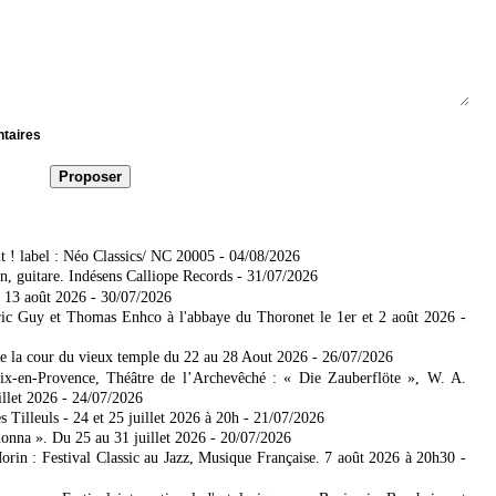
ntaires
t ! label : Néo Classics/ NC 20005
- 04/08/2026
, guitare. Indésens Calliope Records
- 31/07/2026
 13 août 2026
- 30/07/2026
ic Guy et Thomas Enhco à l'abbaye du Thoronet le 1er et 2 août 2026
-
de la cour du vieux temple du 22 au 28 Aout 2026
- 26/07/2026
Aix-en-Provence, Théâtre de l’Archevêché : « Die Zauberflöte », W. A.
illet 2026
- 24/07/2026
Tilleuls - 24 et 25 juillet 2026 à 20h
- 21/07/2026
donna ». Du 25 au 31 juillet 2026
- 20/07/2026
rin : Festival Classic au Jazz, Musique Française. 7 août 2026 à 20h30
-