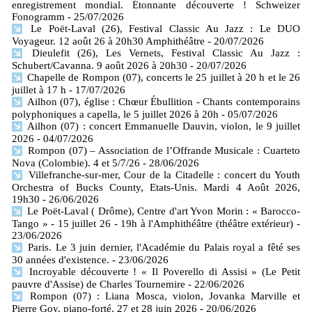
enregistrement mondial. Étonnante découverte ! Schweizer
Fonogramm
- 25/07/2026
Le Poët-Laval (26), Festival Classic Au Jazz : Le DUO
Voyageur. 12 août 26 à 20h30 Amphithéâtre
- 20/07/2026
Dieulefit (26), Les Vernets, Festival Classic Au Jazz :
Schubert/Cavanna. 9 août 2026 à 20h30
- 20/07/2026
Chapelle de Rompon (07), concerts le 25 juillet à 20 h et le 26
juillet à 17 h
- 17/07/2026
Ailhon (07), église : Chœur Ébullition - Chants contemporains
polyphoniques a capella, le 5 juillet 2026 à 20h
- 05/07/2026
Ailhon (07) : concert Emmanuelle Dauvin, violon, le 9 juillet
2026
- 04/07/2026
Rompon (07) – Association de l’Offrande Musicale : Cuarteto
Nova (Colombie). 4 et 5/7/26
- 28/06/2026
Villefranche-sur-mer, Cour de la Citadelle : concert du Youth
Orchestra of Bucks County, Etats-Unis. Mardi 4 Août 2026,
19h30
- 26/06/2026
Le Poët-Laval ( Drôme), Centre d'art Yvon Morin : « Barocco-
Tango » - 15 juillet 26 - 19h à l'Amphithéâtre (théâtre extérieur)
-
23/06/2026
Paris. Le 3 juin dernier, l'Académie du Palais royal a fêté ses
30 années d'existence.
- 23/06/2026
Incroyable découverte ! « Il Poverello di Assisi » (Le Petit
pauvre d'Assise) de Charles Tournemire
- 22/06/2026
Rompon (07) : Liana Mosca, violon, Jovanka Marville et
Pierre Goy, piano-forté. 27 et 28 juin 2026
- 20/06/2026