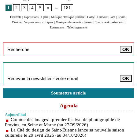
1
2
3
4
5
»
...
181
Festivals
|
Expositions
|
Opéra
|
Musique classique
|
théâtre
|
Danse
|
Humour
|
Jazz
|
Livres
|
Cinéma
|
Vu pour vous, critiques
|
Musiques du monde, chanson
|
Tourisme & restaurants
|
Evénements
|
Téléchargements
Inscription à la newsletter
Soumettre article
Agenda
Aujourd'hui
Comme des images - premier festival de photographie de
Provins, en Seine et Marne (au 27/09/2026)
La Cité du design de Saint-Étienne lance sa nouvelle saison
culturelle le 29 avril 2026 (au 04/10/2026)