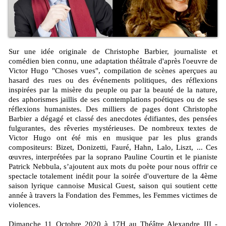
Sur une idée originale de Christophe Barbier, journaliste et
comédien bien connu, une adaptation théâtrale d'après l'oeuvre de
Victor Hugo "Choses vues", compilation de scènes aperçues au
hasard des rues ou des événements politiques, des réflexions
inspirées par la misère du peuple ou par la beauté de la nature,
des aphorismes jaillis de ses contemplations poétiques ou de ses
réflexions humanistes. Des milliers de pages dont Christophe
Barbier a dégagé et classé des anecdotes édifiantes, des pensées
fulgurantes, des rêveries mystérieuses. De nombreux textes de
Victor Hugo ont été mis en musique par les plus grands
compositeurs: Bizet, Donizetti, Fauré, Hahn, Lalo, Liszt, ... Ces
œuvres, interprétées par la soprano Pauline Courtin et le pianiste
Patrick Nebbula, s’ajoutent aux mots du poète pour nous offrir ce
spectacle totalement inédit pour la soirée d'ouverture de la 4ème
saison lyrique cannoise Musical Guest, saison qui soutient cette
année à travers la Fondation des Femmes, les Femmes victimes de
violences.
Dimanche 11 Octobre 2020 à 17H au Théâtre Alexandre III -