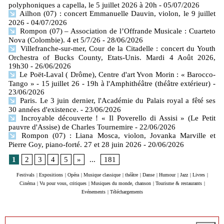
polyphoniques a capella, le 5 juillet 2026 à 20h
- 05/07/2026
Ailhon (07) : concert Emmanuelle Dauvin, violon, le 9 juillet
2026
- 04/07/2026
Rompon (07) – Association de l’Offrande Musicale : Cuarteto
Nova (Colombie). 4 et 5/7/26
- 28/06/2026
Villefranche-sur-mer, Cour de la Citadelle : concert du Youth
Orchestra of Bucks County, Etats-Unis. Mardi 4 Août 2026,
19h30
- 26/06/2026
Le Poët-Laval ( Drôme), Centre d'art Yvon Morin : « Barocco-
Tango » - 15 juillet 26 - 19h à l'Amphithéâtre (théâtre extérieur)
-
23/06/2026
Paris. Le 3 juin dernier, l'Académie du Palais royal a fêté ses
30 années d'existence.
- 23/06/2026
Incroyable découverte ! « Il Poverello di Assisi » (Le Petit
pauvre d'Assise) de Charles Tournemire
- 22/06/2026
Rompon (07) : Liana Mosca, violon, Jovanka Marville et
Pierre Goy, piano-forté. 27 et 28 juin 2026
- 20/06/2026
1
2
3
4
5
»
...
181
Festivals
|
Expositions
|
Opéra
|
Musique classique
|
théâtre
|
Danse
|
Humour
|
Jazz
|
Livres
|
Cinéma
|
Vu pour vous, critiques
|
Musiques du monde, chanson
|
Tourisme & restaurants
|
Evénements
|
Téléchargements