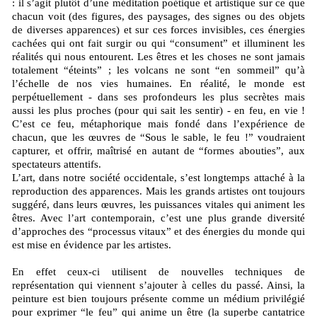
: il s’agit plutôt d’une méditation poétique et artistique sur ce que
chacun voit (des figures, des paysages, des signes ou des objets
de diverses apparences) et sur ces forces invisibles, ces énergies
cachées qui ont fait surgir ou qui “consument” et illuminent les
réalités qui nous entourent. Les êtres et les choses ne sont jamais
totalement “éteints” ; les volcans ne sont “en sommeil” qu’à
l’échelle de nos vies humaines. En réalité, le monde est
perpétuellement - dans ses profondeurs les plus secrètes mais
aussi les plus proches (pour qui sait les sentir) - en feu, en vie !
C’est ce feu, métaphorique mais fondé dans l’expérience de
chacun, que les œuvres de “Sous le sable, le feu !” voudraient
capturer, et offrir, maîtrisé en autant de “formes abouties”, aux
spectateurs attentifs.
L’art, dans notre société occidentale, s’est longtemps attaché à la
reproduction des apparences. Mais les grands artistes ont toujours
suggéré, dans leurs œuvres, les puissances vitales qui animent les
êtres. Avec l’art contemporain, c’est une plus grande diversité
d’approches des “processus vitaux” et des énergies du monde qui
est mise en évidence par les artistes.
En effet ceux-ci utilisent de nouvelles techniques de
représentation qui viennent s’ajouter à celles du passé. Ainsi, la
peinture est bien toujours présente comme un médium privilégié
pour exprimer “le feu” qui anime un être (la superbe cantatrice