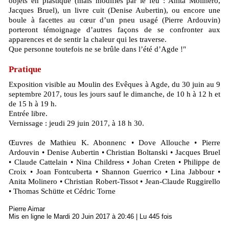
objets en plastique (mais modifiés par le feu : Anita Molinero,
Jacques Bruel), un livre cuit (Denise Aubertin), ou encore une
boule à facettes au cœur d’un pneu usagé (Pierre Ardouvin)
porteront témoignage d’autres façons de se confronter aux
apparences et de sentir la chaleur qui les traverse.
Que personne toutefois ne se brûle dans l’été d’Agde !"
Pratique
Exposition visible au Moulin des Evêques à Agde, du 30 juin au 9
septembre 2017, tous les jours sauf le dimanche, de 10 h à 12 h et
de 15 h à 19 h.
Entrée libre.
Vernissage : jeudi 29 juin 2017, à 18 h 30.
Œuvres de Mathieu K. Abonnenc • Dove Allouche • Pierre
Ardouvin • Denise Aubertin • Christian Boltanski • Jacques Bruel
• Claude Cattelain • Nina Childress • Johan Creten • Philippe de
Croix • Joan Fontcuberta • Shannon Guerrico • Lina Jabbour •
Anita Molinero • Christian Robert-Tissot • Jean-Claude Ruggirello
• Thomas Schütte et Cédric Torne
Pierre Aimar
Mis en ligne le Mardi 20 Juin 2017 à 20:46 | Lu 445 fois