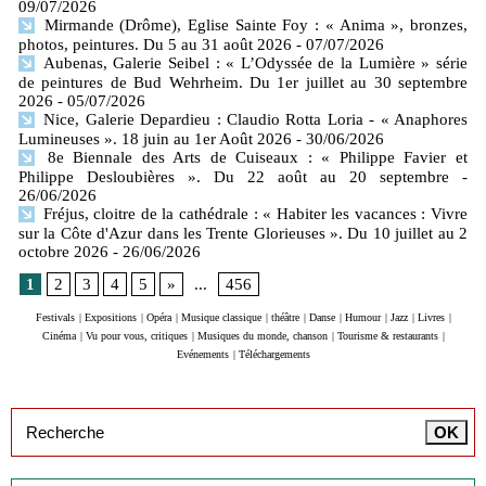
09/07/2026
Mirmande (Drôme), Eglise Sainte Foy : « Anima », bronzes,
photos, peintures. Du 5 au 31 août 2026
- 07/07/2026
Aubenas, Galerie Seibel : « L’Odyssée de la Lumière » série
de peintures de Bud Wehrheim. Du 1er juillet au 30 septembre
2026
- 05/07/2026
Nice, Galerie Depardieu : Claudio Rotta Loria - « Anaphores
Lumineuses ». 18 juin au 1er Août 2026
- 30/06/2026
8e Biennale des Arts de Cuiseaux : « Philippe Favier et
Philippe Desloubières ». Du 22 août au 20 septembre
-
26/06/2026
Fréjus, cloitre de la cathédrale : « Habiter les vacances : Vivre
sur la Côte d'Azur dans les Trente Glorieuses ». Du 10 juillet au 2
octobre 2026
- 26/06/2026
1
2
3
4
5
»
...
456
Festivals
|
Expositions
|
Opéra
|
Musique classique
|
théâtre
|
Danse
|
Humour
|
Jazz
|
Livres
|
Cinéma
|
Vu pour vous, critiques
|
Musiques du monde, chanson
|
Tourisme & restaurants
|
Evénements
|
Téléchargements