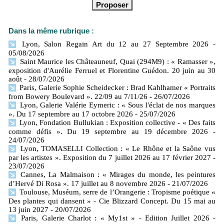
Dans la même rubrique :
Lyon, Salon Regain Art du 12 au 27 Septembre 2026
-
05/08/2026
Saint Maurice les Châteauneuf, Quai (294M9) : « Ramasser »,
exposition d'Aurélie Ferruel et Florentine Guédon. 20 juin au 30
août
- 28/07/2026
Paris, Galerie Sophie Scheidecker : Brad Kahlhamer « Portraits
from Bowery Boulevard ». 22/09 au 7/11/26
- 26/07/2026
Lyon, Galerie Valérie Eymeric : « Sous l'éclat de nos marques
». Du 17 septembre au 17 octobre 2026
- 25/07/2026
Lyon, Fondation Bullukian : Exposition collective - « Des faits
comme défis ». Du 19 septembre au 19 décembre 2026
-
24/07/2026
Lyon, TOMASELLI Collection : « Le Rhône et la Saône vus
par les artistes ». Exposition du 7 juillet 2026 au 17 février 2027
-
23/07/2026
Cannes, La Malmaison : « Mirages du monde, les peintures
d’Hervé Di Rosa ». 17 juillet au 8 novembre 2026
- 21/07/2026
Toulouse, Muséum, serre de l’Orangerie : Tropisme poétique «
Des plantes qui dansent » - Cie Blizzard Concept. Du 15 mai au
13 juin 2027
- 20/07/2026
Paris, Galerie Charlot : « My1st » - Edition Juillet 2026
-