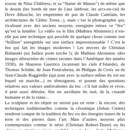
rousse de Nina Childress, et sa “Statue de Manzu”) de même que
le dessin (les bords de mer de Lina Jabbour, les arcs-en-ciel de
Dove Allouche, les empreintes de pas de Claude Cattelain, les
architectures de Cédric Torne...), mais c’est la photographie qui,
rivalisant avec des anciens moyens, enregistre mieux ce “feu”
qu’est la lumière. La vidéo ou le film (Mathieu Abonnenc) n’est-
elle pas une technique qui procède de quelque chose comme une
“brûlure” enregistrée sur une surface impressionnable ? C’est le
feu qui fait les images modernes ! Les œuvres de Christian
Boltanski (un Indien porte torche !), de Mathieu Abonnenc (des
images détournées de crimes racistes dans l’Amérique des années
1930), de Shannon Guerrico (scannant les ciels d’Islande), de
Thomas Schütte, de Joan Fontcuberta, de Philippe de Croix ou de
Jean-Claude Ruggirello (qui joue avec la surface même du sol sur
lequel on marche...) en témoignent, et posent des questions
relatives aux valeurs ambivalentes du feu : s’il fait naître et vivre,
il peut aussi détruire, être un auxiliaire du mal, de la cruauté
humaine et de la ruine...
La sculpture et les objets ne seront pas en reste : là encore, des
techniques traditionnelles comme la céramique (Johan Creten)
rendront compte de la tradition du feu ou des énergies issues de la
terre et des pierres dans l’art. Mais d’autres moyens plus
contemporains comme le néon (Christian Robert-Tissot) ou les