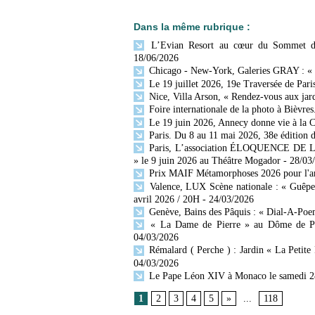
Dans la même rubrique :
L’Evian Resort au cœur du Sommet du G
18/06/2026
Chicago - New-York, Galeries GRAY : «
Le 19 juillet 2026, 19e Traversée de Paris
Nice, Villa Arson, « Rendez-vous aux jar
Foire internationale de la photo à Bièvres
Le 19 juin 2026, Annecy donne vie à la C
Paris. Du 8 au 11 mai 2026, 38e édition d
Paris, L’association ÉLOQUENCE DE LA 
» le 9 juin 2026 au Théâtre Mogador
- 28/03
Prix MAIF Métamorphoses 2026 pour l'art
Valence, LUX Scène nationale : « Guêpes,
avril 2026 / 20H
- 24/03/2026
Genève, Bains des Pâquis : « Dial-A-Poe
« La Dame de Pierre » au Dôme de Paris
04/03/2026
Rémalard ( Perche ) : Jardin « La Petite R
04/03/2026
Le Pape Léon XIV à Monaco le samedi 2
1
2
3
4
5
»
...
118