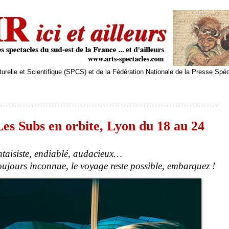
relle et Scientifique (SPCS) et de la Fédération Nationale de la Presse Spé
es Subs en orbite, Lyon du 18 au 24
ntaisiste, endiablé, audacieux…
ujours inconnue, le voyage reste possible, embarquez !