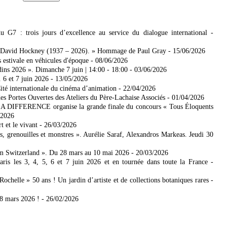
7 : trois jours d’excellence au service du dialogue international
-
 David Hockney (1937 – 2026). » Hommage de Paul Gray
- 15/06/2026
 estivale en véhicules d'époque
- 08/06/2026
dins 2026 ». Dimanche 7 juin | 14:00 - 18:00
- 03/06/2026
. 6 et 7 juin 2026
- 13/05/2026
ité internationale du cinéma d’animation
- 22/04/2026
es Portes Ouvertes des Ateliers du Père-Lachaise Associés
- 01/04/2026
DIFFERENCE organise la grande finale du concours « Tous Éloquents
/2026
 et le vivant
- 26/03/2026
 grenouilles et monstres ». Aurélie Saraf, Alexandros Markeas. Jeudi 30
m Switzerland ». Du 28 mars au 10 mai 2026
- 20/03/2026
 les 3, 4, 5, 6 et 7 juin 2026 et en tournée dans toute la France
-
ochelle » 50 ans ! Un jardin d’artiste et de collections botaniques rares
-
8 mars 2026 !
- 26/02/2026