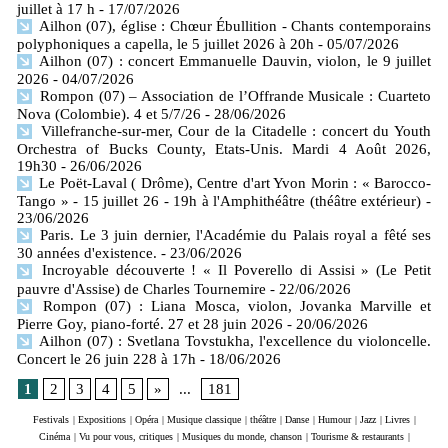
juillet à 17 h
- 17/07/2026
Ailhon (07), église : Chœur Ébullition - Chants contemporains
polyphoniques a capella, le 5 juillet 2026 à 20h
- 05/07/2026
Ailhon (07) : concert Emmanuelle Dauvin, violon, le 9 juillet
2026
- 04/07/2026
Rompon (07) – Association de l’Offrande Musicale : Cuarteto
Nova (Colombie). 4 et 5/7/26
- 28/06/2026
Villefranche-sur-mer, Cour de la Citadelle : concert du Youth
Orchestra of Bucks County, Etats-Unis. Mardi 4 Août 2026,
19h30
- 26/06/2026
Le Poët-Laval ( Drôme), Centre d'art Yvon Morin : « Barocco-
Tango » - 15 juillet 26 - 19h à l'Amphithéâtre (théâtre extérieur)
-
23/06/2026
Paris. Le 3 juin dernier, l'Académie du Palais royal a fêté ses
30 années d'existence.
- 23/06/2026
Incroyable découverte ! « Il Poverello di Assisi » (Le Petit
pauvre d'Assise) de Charles Tournemire
- 22/06/2026
Rompon (07) : Liana Mosca, violon, Jovanka Marville et
Pierre Goy, piano-forté. 27 et 28 juin 2026
- 20/06/2026
Ailhon (07) : Svetlana Tovstukha, l'excellence du violoncelle.
Concert le 26 juin 228 à 17h
- 18/06/2026
1
2
3
4
5
»
...
181
Festivals
|
Expositions
|
Opéra
|
Musique classique
|
théâtre
|
Danse
|
Humour
|
Jazz
|
Livres
|
Cinéma
|
Vu pour vous, critiques
|
Musiques du monde, chanson
|
Tourisme & restaurants
|