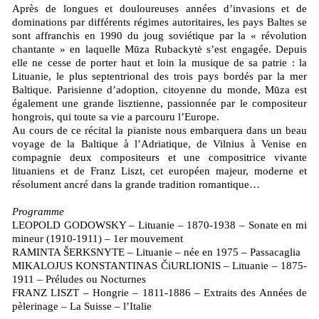
Après de longues et douloureuses années d’invasions et de
dominations par différents régimes autoritaires, les pays Baltes se
sont affranchis en 1990 du joug soviétique par la « révolution
chantante » en laquelle Mūza Rubackytė s’est engagée. Depuis
elle ne cesse de porter haut et loin la musique de sa patrie : la
Lituanie, le plus septentrional des trois pays bordés par la mer
Baltique. Parisienne d’adoption, citoyenne du monde, Mūza est
également une grande lisztienne, passionnée par le compositeur
hongrois, qui toute sa vie a parcouru l’Europe.
Au cours de ce récital la pianiste nous embarquera dans un beau
voyage de la Baltique à l’Adriatique, de Vilnius à Venise en
compagnie deux compositeurs et une compositrice vivante
lituaniens et de Franz Liszt, cet européen majeur, moderne et
résolument ancré dans la grande tradition romantique…
Programme
LEOPOLD GODOWSKY – Lituanie – 1870-1938 – Sonate en mi
mineur (1910-1911) – 1er mouvement
RAMINTA ŠERKSNYTE – Lituanie – née en 1975 – Passacaglia
MIKALOJUS KONSTANTINAS ČiURLIONIS – Lituanie – 1875-
1911 – Préludes ou Nocturnes
FRANZ LISZT – Hongrie – 1811-1886 – Extraits des Années de
pèlerinage – La Suisse – l’Italie