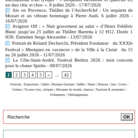
un duo chic et choc ». 8 juillet 2026
- 17/07/2026
Aix en Provence, Théâtre de l’Archevêché : Un requiem de
Mozart et un vibrant hommage à Pierre Audi. 6 juillet 2026
-
16/07/2026
Avignon Off : « Nuit gravement au salut » d’Henri Frédéric
Blanc jusqu’au 25 juillet au Théâtre Barretta à 12 H12. Durée 1
H30. Entretien Serge Alexandre
- 13/07/2026
Portrait de Roland Decherchi, Président Fondateur du XXXIe
Festival « Musiques en vacances » de la Ville à la Ciotat du 15
au 26 juillet 2026
- 11/07/2026
La Côte-Saint-André, Festival Berlioz 2026 : trois concerts
pour le chœur Spirito
- 08/07/2026
1
2
3
4
5
»
...
42
Festivals
|
Expositions
|
Opéra
|
Musique classique
|
théâtre
|
Danse
|
Humour
|
Jazz
|
Livres
|
Cinéma
|
Vu pour vous, critiques
|
Musiques du monde, chanson
|
Tourisme & restaurants
|
Evénements
|
Téléchargements
Inscription à la newsletter