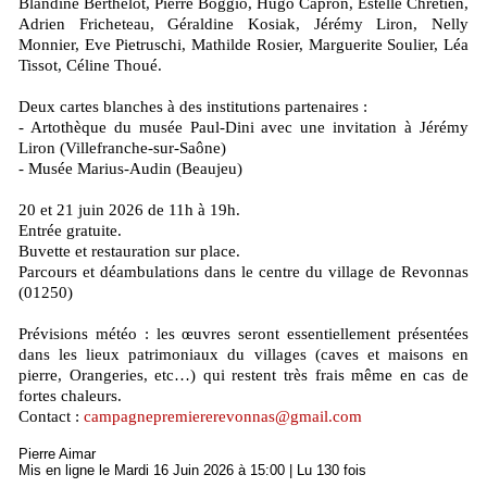
Blandine Berthelot, Pierre Boggio, Hugo Capron, Estelle Chrétien,
Adrien Fricheteau, Géraldine Kosiak, Jérémy Liron, Nelly
Monnier, Eve Pietruschi, Mathilde Rosier, Marguerite Soulier, Léa
Tissot, Céline Thoué.
Deux cartes blanches à des institutions partenaires :
- Artothèque du musée Paul-Dini avec une invitation à Jérémy
Liron (Villefranche-sur-Saône)
- Musée Marius-Audin (Beaujeu)
20 et 21 juin 2026 de 11h à 19h.
Entrée gratuite.
Buvette et restauration sur place.
Parcours et déambulations dans le centre du village de Revonnas
(01250)
Prévisions météo : les œuvres seront essentiellement présentées
dans les lieux patrimoniaux du villages (caves et maisons en
pierre, Orangeries, etc…) qui restent très frais même en cas de
fortes chaleurs.
Contact :
campagnepremiererevonnas@gmail.com
Pierre Aimar
Mis en ligne le Mardi 16 Juin 2026 à 15:00 | Lu 130 fois