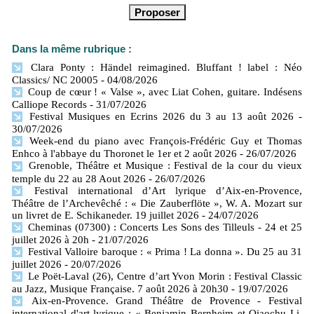
Dans la même rubrique :
Clara Ponty : Händel reimagined. Bluffant ! label : Néo
Classics/ NC 20005
- 04/08/2026
Coup de cœur ! « Valse », avec Liat Cohen, guitare. Indésens
Calliope Records
- 31/07/2026
Festival Musiques en Ecrins 2026 du 3 au 13 août 2026
-
30/07/2026
Week-end du piano avec François-Frédéric Guy et Thomas
Enhco à l'abbaye du Thoronet le 1er et 2 août 2026
- 26/07/2026
Grenoble, Théâtre et Musique : Festival de la cour du vieux
temple du 22 au 28 Aout 2026
- 26/07/2026
Festival international d’Art lyrique d’Aix-en-Provence,
Théâtre de l’Archevêché : « Die Zauberflöte », W. A. Mozart sur
un livret de E. Schikaneder. 19 juillet 2026
- 24/07/2026
Cheminas (07300) : Concerts Les Sons des Tilleuls - 24 et 25
juillet 2026 à 20h
- 21/07/2026
Festival Valloire baroque : « Prima ! La donna ». Du 25 au 31
juillet 2026
- 20/07/2026
Le Poët-Laval (26), Centre d’art Yvon Morin : Festival Classic
au Jazz, Musique Française. 7 août 2026 à 20h30
- 19/07/2026
Aix-en-Provence. Grand Théâtre de Provence - Festival
international d'art lyrique : « Benjamin Bernheim et Qiaochu Li,