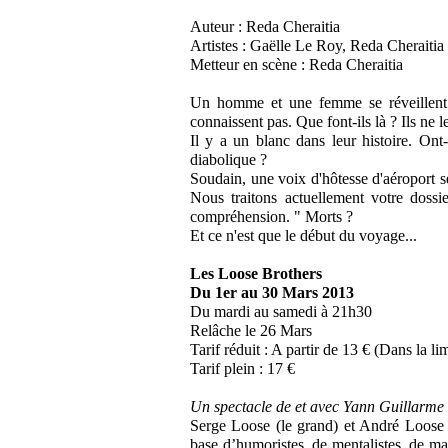
Auteur : Reda Cheraitia
Artistes : Gaëlle Le Roy, Reda Cheraitia
Metteur en scène : Reda Cheraitia
Un homme et une femme se réveillent 
connaissent pas. Que font-ils là ? Ils ne l
Il y a un blanc dans leur histoire. Ont-i
diabolique ?
Soudain, une voix d'hôtesse d'aéroport 
Nous traitons actuellement votre doss
compréhension. " Morts ?
Et ce n'est que le début du voyage...
Les Loose Brothers
Du 1er au 30 Mars 2013
Du mardi au samedi à 21h30
Relâche le 26 Mars
Tarif réduit : A partir de 13 € (Dans la li
Tarif plein : 17 €
Un spectacle de et avec Yann Guillarme 
Serge Loose (le grand) et André Loose (
base d’humoristes, de mentalistes, de mari