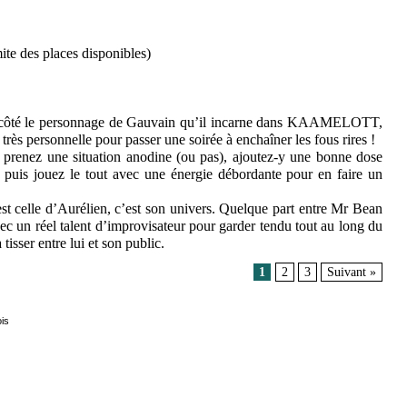
mite des places disponibles)
de côté le personnage de Gauvain qu’il incarne dans KAAMELOTT,
rès personnelle pour passer une soirée à enchaîner les fous rires !
prenez une situation anodine (ou pas), ajoutez-y une bonne dose
, puis jouez le tout avec une énergie débordante pour en faire un
st celle d’Aurélien, c’est son univers. Quelque part entre Mr Bean
c un réel talent d’improvisateur pour garder tendu tout au long du
tisser entre lui et son public.
1
2
3
Suivant »
ois