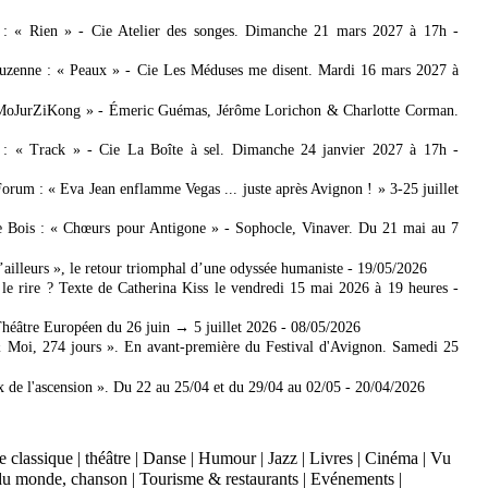
 : « Rien » - Cie Atelier des songes. Dimanche 21 mars 2027 à 17h
-
zenne : « Peaux » - Cie Les Méduses me disent. Mardi 16 mars 2027 à
 MoJurZiKong » - Émeric Guémas, Jérôme Lorichon & Charlotte Corman.
 : « Track » - Cie La Boîte à sel. Dimanche 24 janvier 2027 à 17h
-
rum : « Eva Jean enflamme Vegas ... juste après Avignon ! » 3-25 juillet
de Bois : « Chœurs pour Antigone » - Sophocle, Vinaver. Du 21 mai au 7
’ailleurs », le retour triomphal d’une odyssée humaniste
- 19/05/2026
le rire ? Texte de Catherina Kiss le vendredi 15 mai 2026 à 19 heures
-
héâtre Européen du 26 juin → 5 juillet 2026
- 08/05/2026
 Moi, 274 jours ». En avant-première du Festival d'Avignon. Samedi 25
de l'ascension ». Du 22 au 25/04 et du 29/04 au 02/05
- 20/04/2026
 classique
|
théâtre
|
Danse
|
Humour
|
Jazz
|
Livres
|
Cinéma
|
Vu
du monde, chanson
|
Tourisme & restaurants
|
Evénements
|