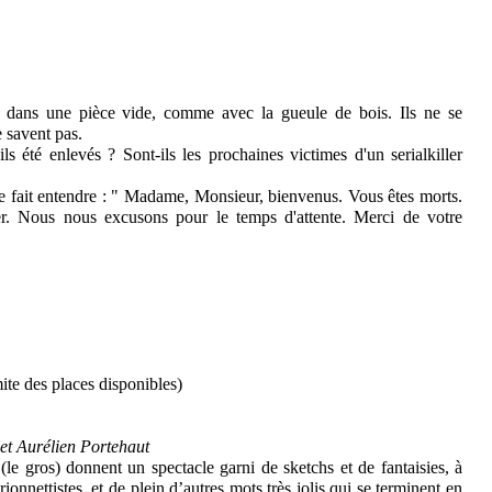
dans une pièce vide, comme avec la gueule de bois. Ils ne se
e savent pas.
ls été enlevés ? Sont-ils les prochaines victimes d'un serialkiller
se fait entendre : " Madame, Monsieur, bienvenus. Vous êtes morts.
ier. Nous nous excusons pour le temps d'attente. Merci de votre
mite des places disponibles)
et Aurélien Portehaut
le gros) donnent un spectacle garni de sketchs et de fantaisies, à
onnettistes, et de plein d’autres mots très jolis qui se terminent en