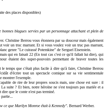
mite des places disponibles)
 bonnes blagues servies par un personnage attachant et plein de
iver. Christine Berrou vous étonnera par sa douceur mais également
ut voir un truc marrant. Et si vous voulez voir un truc pas marrant,
 blanc genre "Le cuirassé Potemkine" de Sergueï Eisenstein.
ais qui en faisait 22 (En tout cas c'est ce qu'il fallait lui dire), qui
mour étaient des super-pouvoirs permettant de braver toutes les
e temps que c'était plus facile à dire qu'à faire, Christine Berrou
écidât d'écrire tout un spectacle comique sur sa vie sentimentale
ur montrer l'exemple.
 capable de rire de leur propres soucis mais, une chose est sure : il
 La suite ? Et bien, notre héroïne ne s'est toujours pas mariée et a
 dire que le conte n'est pas terminé.
partie...
w ce que Marilyn Monroe était à Kennedy".
Bernard Werber.