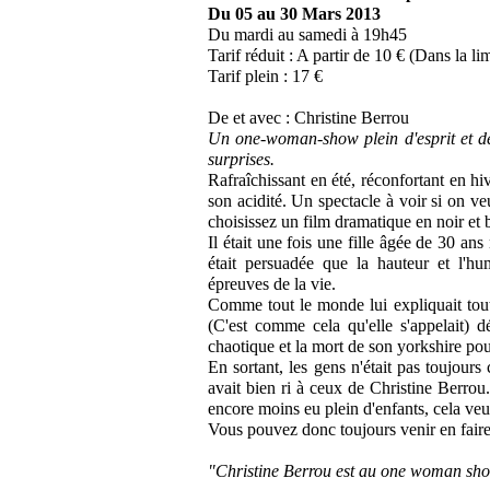
Du 05 au 30 Mars 2013
Du mardi au samedi à 19h45
Tarif réduit : A partir de 10 € (Dans la li
Tarif plein : 17 €
De et avec : Christine Berrou
Un one-woman-show plein d'esprit et de
surprises.
Rafraîchissant en été, réconfortant en h
son acidité. Un spectacle à voir si on ve
choisissez un film dramatique en noir et
Il était une fois une fille âgée de 30 ans m
était persuadée que la hauteur et l'hu
épreuves de la vie.
Comme tout le monde lui expliquait tout l
(C'est comme cela qu'elle s'appelait) d
chaotique et la mort de son yorkshire po
En sortant, les gens n'était pas toujours
avait bien ri à ceux de Christine Berrou.
encore moins eu plein d'enfants, cela veut
Vous pouvez donc toujours venir en faire 
"Christine Berrou est au one woman sho