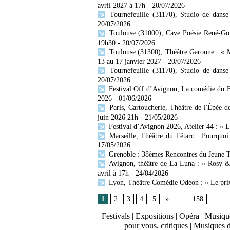
avril 2027 à 17h
- 20/07/2026
Tournefeuille (31170), Studio de danse
20/07/2026
Toulouse (31000), Cave Poésie René-Gou
19h30
- 20/07/2026
Toulouse (31300), Théâtre Garonne : «
13 au 17 janvier 2027
- 20/07/2026
Tournefeuille (31170), Studio de danse
20/07/2026
Festival Off d’Avignon, La comédie du Fo
2026
- 01/06/2026
Paris, Cartoucherie, Théâtre de l'Épée 
juin 2026 21h
- 21/05/2026
Festival d’Avignon 2026, Atelier 44 : « L
Marseille, Théâtre du Têtard : Pourquoi 
17/05/2026
Grenoble : 38èmes Rencontres du Jeune T
Avignon, théâtre de La Luna : « Rosy &
avril à 17h
- 24/04/2026
Lyon, Théâtre Comédie Odéon : « Le prix 
1
2
3
4
5
»
...
158
Festivals
|
Expositions
|
Opéra
|
Musique
pour vous, critiques
|
Musiques 