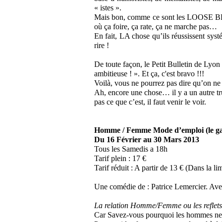
« istes ».
Mais bon, comme ce sont les LOOSE BR
où ça foire, ça rate, ça ne marche pas…
En fait, LA chose qu’ils réussissent syst
rire !
De toute façon, le Petit Bulletin de Lyon
ambitieuse ! ». Et ça, c'est bravo !!!
Voilà, vous ne pourrez pas dire qu’on ne 
Ah, encore une chose… il y a un autre t
pas ce que c’est, il faut venir le voir.
Homme / Femme Mode d’emploi (le ga
Du 16 Février au 30 Mars 2013
Tous les Samedis a 18h
Tarif plein : 17 €
Tarif réduit : A partir de 13 € (Dans la li
Une comédie de : Patrice Lemercier. Avec
La relation Homme/Femme ou les reflets 
Car Savez-vous pourquoi les hommes ne t