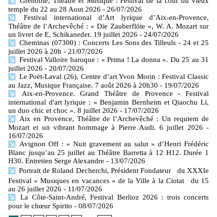
Grenoble, Théâtre et Musique : Festival de la cour du vieux
temple du 22 au 28 Aout 2026
- 26/07/2026
Festival international d’Art lyrique d’Aix-en-Provence,
Théâtre de l’Archevêché : « Die Zauberflöte », W. A. Mozart sur
un livret de E. Schikaneder. 19 juillet 2026
- 24/07/2026
Cheminas (07300) : Concerts Les Sons des Tilleuls - 24 et 25
juillet 2026 à 20h
- 21/07/2026
Festival Valloire baroque : « Prima ! La donna ». Du 25 au 31
juillet 2026
- 20/07/2026
Le Poët-Laval (26), Centre d’art Yvon Morin : Festival Classic
au Jazz, Musique Française. 7 août 2026 à 20h30
- 19/07/2026
Aix-en-Provence. Grand Théâtre de Provence - Festival
international d'art lyrique : « Benjamin Bernheim et Qiaochu Li,
un duo chic et choc ». 8 juillet 2026
- 17/07/2026
Aix en Provence, Théâtre de l’Archevêché : Un requiem de
Mozart et un vibrant hommage à Pierre Audi. 6 juillet 2026
-
16/07/2026
Avignon Off : « Nuit gravement au salut » d’Henri Frédéric
Blanc jusqu’au 25 juillet au Théâtre Barretta à 12 H12. Durée 1
H30. Entretien Serge Alexandre
- 13/07/2026
Portrait de Roland Decherchi, Président Fondateur du XXXIe
Festival « Musiques en vacances » de la Ville à la Ciotat du 15
au 26 juillet 2026
- 11/07/2026
La Côte-Saint-André, Festival Berlioz 2026 : trois concerts
pour le chœur Spirito
- 08/07/2026