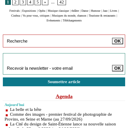
1
2
3
4
5
»
...
42
Festivals
|
Expositions
|
Opéra
|
Musique classique
|
théâtre
|
Danse
|
Humour
|
Jazz
|
Livres
|
Cinéma
|
Vu pour vous, critiques
|
Musiques du monde, chanson
|
Tourisme & restaurants
|
Evénements
|
Téléchargements
Inscription à la newsletter
Soumettre article
Agenda
Aujourd'hui
La belle et la bête
Comme des images - premier festival de photographie de
Provins, en Seine et Marne (au 27/09/2026)
La Cité du design de Saint-Étienne lance sa nouvelle saison