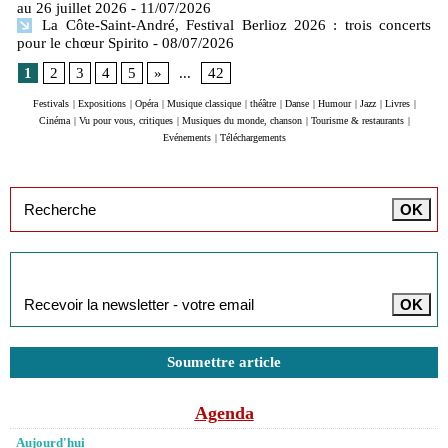
au 26 juillet 2026
- 11/07/2026
La Côte-Saint-André, Festival Berlioz 2026 : trois concerts
pour le chœur Spirito
- 08/07/2026
1
2
3
4
5
»
...
42
Festivals
|
Expositions
|
Opéra
|
Musique classique
|
théâtre
|
Danse
|
Humour
|
Jazz
|
Livres
|
Cinéma
|
Vu pour vous, critiques
|
Musiques du monde, chanson
|
Tourisme & restaurants
|
Evénements
|
Téléchargements
Inscription à la newsletter
Soumettre article
Agenda
Aujourd'hui