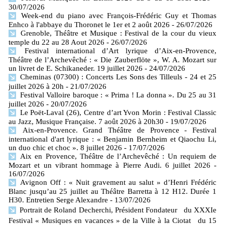
30/07/2026
Week-end du piano avec François-Frédéric Guy et Thomas
Enhco à l'abbaye du Thoronet le 1er et 2 août 2026
- 26/07/2026
Grenoble, Théâtre et Musique : Festival de la cour du vieux
temple du 22 au 28 Aout 2026
- 26/07/2026
Festival international d’Art lyrique d’Aix-en-Provence,
Théâtre de l’Archevêché : « Die Zauberflöte », W. A. Mozart sur
un livret de E. Schikaneder. 19 juillet 2026
- 24/07/2026
Cheminas (07300) : Concerts Les Sons des Tilleuls - 24 et 25
juillet 2026 à 20h
- 21/07/2026
Festival Valloire baroque : « Prima ! La donna ». Du 25 au 31
juillet 2026
- 20/07/2026
Le Poët-Laval (26), Centre d’art Yvon Morin : Festival Classic
au Jazz, Musique Française. 7 août 2026 à 20h30
- 19/07/2026
Aix-en-Provence. Grand Théâtre de Provence - Festival
international d'art lyrique : « Benjamin Bernheim et Qiaochu Li,
un duo chic et choc ». 8 juillet 2026
- 17/07/2026
Aix en Provence, Théâtre de l’Archevêché : Un requiem de
Mozart et un vibrant hommage à Pierre Audi. 6 juillet 2026
-
16/07/2026
Avignon Off : « Nuit gravement au salut » d’Henri Frédéric
Blanc jusqu’au 25 juillet au Théâtre Barretta à 12 H12. Durée 1
H30. Entretien Serge Alexandre
- 13/07/2026
Portrait de Roland Decherchi, Président Fondateur du XXXIe
Festival « Musiques en vacances » de la Ville à la Ciotat du 15