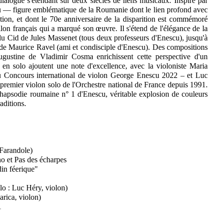
logue s'étendant sur deux siècles de liens musicaux. Inspiré par
u — figure emblématique de la Roumanie dont le lien profond avec
tion, et dont le 70e anniversaire de la disparition est commémoré
lon français qui a marqué son œuvre. Il s'étend de l'élégance de la
du Cid de Jules Massenet (tous deux professeurs d'Enescu), jusqu'à
 de Maurice Ravel (ami et condisciple d'Enescu). Des compositions
gustine de Vladimir Cosma enrichissent cette perspective d'un
n solo ajoutent une note d'excellence, avec la violoniste Maria
du Concours international de violon George Enescu 2022 – et Luc
remier violon solo de l'Orchestre national de France depuis 1991.
Rhapsodie roumaine n° 1 d'Enescu, véritable explosion de couleurs
raditions.
Farandole)
o et Pas des écharpes
in féerique"
o : Luc Héry, violon)
rica, violon)
1