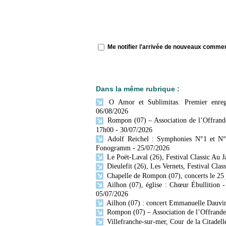
Me notifier l'arrivée de nouveaux comme
Dans la même rubrique :
O Amor et Sublimitas. Premier enregi
06/08/2026
Rompon (07) – Association de l’Offrande
17h00
- 30/07/2026
Adolf Reichel : Symphonies N°1 et N° 
Fonogramm
- 25/07/2026
Le Poët-Laval (26), Festival Classic Au 
Dieulefit (26), Les Vernets, Festival Cla
Chapelle de Rompon (07), concerts le 25 jui
Ailhon (07), église : Chœur Ébullition -
05/07/2026
Ailhon (07) : concert Emmanuelle Dauvin, 
Rompon (07) – Association de l’Offrande 
Villefranche-sur-mer, Cour de la Citadell