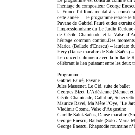
Le programme est construit comme un dia
l'héritage du compositeur George Enesc
la France fut fondamental à sa consécra
cette année — le programme retrace le fi
Pavane de Gabriel Fauré et des extraits 
l'impressionnisme du Le Jardin féerique
de Cécile Chaminade et la Valse d’Au
héritage commun continu.Des moments e
Marica (Ballade d'Enescu) – lauréate 
Héry (Danse macabre de Saint-Saëns) – p
Le concert culminera avec la brillante 
célébrant le lien puissant entre les deux t
Programme :
Gabriel Fauré, Pavane
Jules Massenet, Le Cid, suite de ballet
Georges Bizet, L’Arlésienne (Menuet et 
Cécile Chaminade, Callirhoë, Scherzettin
Maurice Ravel, Ma Mère l’Oye, "Le Jard
Vladimir Cosma, Valse d’Augustine
Camille Saint-Saëns, Danse macabre (Sol
George Enescu, Ballade (Solo : Maria Ma
George Enescu, Rhapsodie roumaine n°