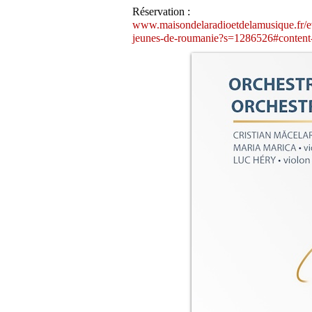
Réservation :
www.maisondelaradioetdelamusique.fr/eve
jeunes-de-roumanie?s=1286526#content