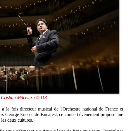
Cristian Măcelaru © DR
 à la fois directeur musical de l'Orchestre national de France et
cours George Enescu de Bucarest, ce concert événement propose une
 les deux cultures.