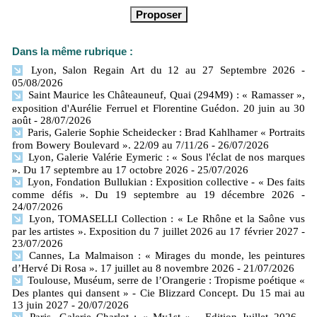
Dans la même rubrique :
Lyon, Salon Regain Art du 12 au 27 Septembre 2026
-
05/08/2026
Saint Maurice les Châteauneuf, Quai (294M9) : « Ramasser »,
exposition d'Aurélie Ferruel et Florentine Guédon. 20 juin au 30
août
- 28/07/2026
Paris, Galerie Sophie Scheidecker : Brad Kahlhamer « Portraits
from Bowery Boulevard ». 22/09 au 7/11/26
- 26/07/2026
Lyon, Galerie Valérie Eymeric : « Sous l'éclat de nos marques
». Du 17 septembre au 17 octobre 2026
- 25/07/2026
Lyon, Fondation Bullukian : Exposition collective - « Des faits
comme défis ». Du 19 septembre au 19 décembre 2026
-
24/07/2026
Lyon, TOMASELLI Collection : « Le Rhône et la Saône vus
par les artistes ». Exposition du 7 juillet 2026 au 17 février 2027
-
23/07/2026
Cannes, La Malmaison : « Mirages du monde, les peintures
d’Hervé Di Rosa ». 17 juillet au 8 novembre 2026
- 21/07/2026
Toulouse, Muséum, serre de l’Orangerie : Tropisme poétique «
Des plantes qui dansent » - Cie Blizzard Concept. Du 15 mai au
13 juin 2027
- 20/07/2026
Paris, Galerie Charlot : « My1st » - Edition Juillet 2026
-