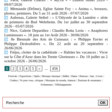
09/07/2026
Mirmande (Drôme), Eglise Sainte Foy : « Anima », bronzes,
photos, peintures. Du 5 au 31 août 2026
- 07/07/2026
Aubenas, Galerie Seibel : « L’Odyssée de la Lumière » série
de peintures de Bud Wehrheim. Du 1er juillet au 30 septembre
2026
- 05/07/2026
Nice, Galerie Depardieu : Claudio Rotta Loria - « Anaphores
Lumineuses ». 18 juin au 1er Août 2026
- 30/06/2026
8e Biennale des Arts de Cuiseaux : « Philippe Favier et
Philippe Desloubières ». Du 22 août au 20 septembre
-
26/06/2026
Fréjus, cloitre de la cathédrale : « Habiter les vacances : Vivre
sur la Côte d'Azur dans les Trente Glorieuses ». Du 10 juillet au 2
octobre 2026
- 26/06/2026
1
2
3
4
5
»
...
456
Festivals
|
Expositions
|
Opéra
|
Musique classique
|
théâtre
|
Danse
|
Humour
|
Jazz
|
Livres
|
Cinéma
|
Vu pour vous, critiques
|
Musiques du monde, chanson
|
Tourisme & restaurants
|
Evénements
|
Téléchargements