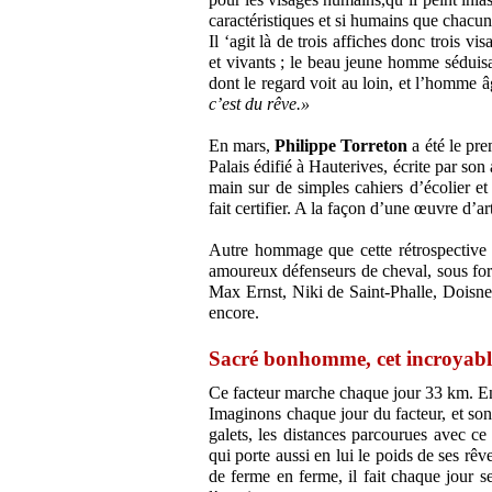
caractéristiques et si humains que chacun
Il ‘agit là de trois affiches donc trois v
et vivants ; le beau jeune homme séduisa
dont le regard voit au loin, et l’homme
c’est du rêve.»
En mars,
Philippe Torreton
a été le pre
Palais édifié à Hauterives, écrite par so
main sur de simples cahiers d’écolier et 
fait certifier. A la façon d’une œuvre d’art
Autre hommage que cette rétrospective de
amoureux défenseurs de cheval, sous form
Max Ernst, Niki de Saint-Phalle, Dois
encore.
Sacré bonhomme, cet incroyable
Ce facteur marche chaque jour 33 km. E
Imaginons chaque jour du facteur, et son 
galets, les distances parcourues avec c
qui porte aussi en lui le poids de ses rêv
de ferme en ferme, il fait chaque jour ses