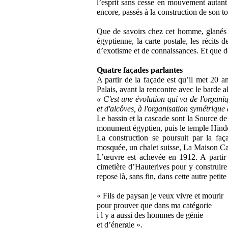
l’esprit sans cesse en mouvement autant
encore, passés à la construction de son 
Que de savoirs chez cet homme, glanés ç
égyptienne, la carte postale, les récits 
d’exotisme et de connaissances. Et que de 
Quatre façades parlantes
A partir de la façade est qu’il met 20 a
Palais, avant la rencontre avec le barde 
« C'est une évolution qui va de l'organiq
et d'alcôves, à l'organisation symétriqu
Le bassin et la cascade sont la Source de
monument égyptien, puis le temple Hindou
La construction se poursuit par la faç
mosquée, un chalet suisse, La Maison C
L’œuvre est achevée en 1912. A partir 
cimetière d’Hauterives pour y construir
repose là, sans fin, dans cette autre pet
« Fils de paysan je veux vivre et mourir
pour prouver que dans ma catégorie
i l y a aussi des hommes de génie
et d’énergie ».