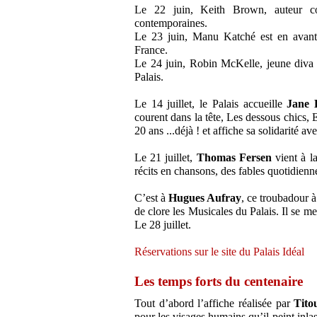
Le 22 juin, Keith Brown, auteur com
contemporaines.
Le 23 juin, Manu Katché est en avant 
France.
Le 24 juin, Robin McKelle, jeune diva a
Palais.
Le 14 juillet, le Palais accueille
Jane 
courent dans la tête, Les dessous chics, 
20 ans ...déjà ! et affiche sa solidarité 
Le 21 juillet,
Thomas Fersen
vient à la
récits en chansons, des fables quotidienn
C’est à
Hugues Aufray
, ce troubadour 
de clore les Musicales du Palais. Il se me
Le 28 juillet.
Réservations sur le site du Palais Idéal
Les temps forts du centenaire
Tout d’abord l’affiche réalisée par
Tit
pour les visages humains,qu’il peint inlas