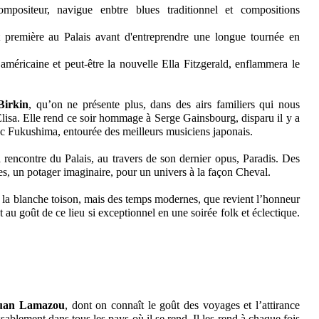
positeur, navigue enbtre blues traditionnel et compositions
première au Palais avant d'entreprendre une longue tournée en
méricaine et peut-être la nouvelle Ella Fitzgerald, enflammera le
Birkin
, qu’on ne présente plus, dans des airs familiers qui nous
Elisa. Elle rend ce soir hommage à Serge Gainsbourg, disparu il y a
avec Fukushima, entourée des meilleurs musiciens japonais.
 rencontre du Palais, au travers de son dernier opus, Paradis. Des
es, un potager imaginaire, pour un univers à la façon Cheval.
à la blanche toison, mais des temps modernes, que revient l’honneur
t au goût de ce lieu si exceptionnel en une soirée folk et éclectique.
ouan Lamazou
, dont on connaît le goût des voyages et l’attirance
sablement dans tous les pays où il se rend .Il les rend à chaque fois