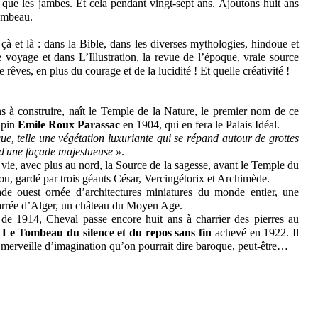
 que les jambes. Et cela pendant vingt-sept ans. Ajoutons huit ans
tombeau.
à et là : dans la Bible, dans les diverses mythologies, hindoue et
de voyage et dans L’Illustration, la revue de l’époque, vraie source
rêves, en plus du courage et de la lucidité ! Et quelle créativité !
ns à construire, naît le Temple de la Nature, le premier nom de ce
alpin
Emile Roux Parassac
en 1904, qui en fera le Palais Idéal.
ue, telle une végétation luxuriante qui se répand autour de grottes
e d'une façade majestueuse »
.
 vie, avec plus au nord, la Source de la sagesse, avant le Temple du
, gardé par trois géants César, Vercingétorix et Archimède.
ade ouest ornée d’architectures miniatures du monde entier, une
arrée d’Alger, un château du Moyen Age.
de 1914, Cheval passe encore huit ans à charrier des pierres au
e
Le Tombeau du silence
et du repos sans fin
achevé en 1922. Il
ite merveille d’imagination qu’on pourrait dire baroque, peut-être…