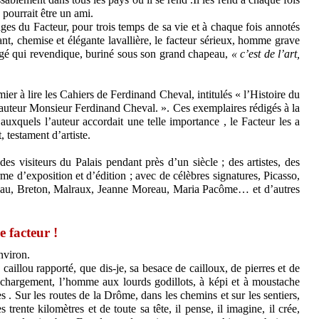
 pourrait être un ami.
isages du Facteur, pour trois temps de sa vie et à chaque fois annotés
nt, chemise et élégante lavallière, le facteur sérieux, homme grave
 âgé qui revendique, buriné sous son grand chapeau,
« c’est de l’art,
mier à lire les Cahiers de Ferdinand Cheval, intitulés « l’Histoire du
n auteur Monsieur Ferdinand Cheval. ». Ces exemplaires rédigés à la
auxquels l’auteur accordait une telle importance , le Facteur les a
, testament d’artiste.
s visiteurs du Palais pendant près d’un siècle ; des artistes, des
e d’exposition et d’édition ; avec de célèbres signatures, Picasso,
neau, Breton, Malraux, Jeanne Moreau, Maria Pacôme… et d’autres
 facteur !
nviron.
caillou rapporté, que dis-je, sa besace de cailloux, de pierres et de
e chargement, l’homme aux lourds godillots, à képi et à moustache
es . Sur les routes de la Drôme, dans les chemins et sur les sentiers,
 trente kilomètres et de toute sa tête, il pense, il imagine, il crée,