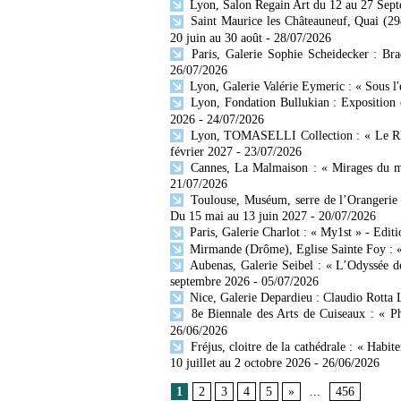
Lyon, Salon Regain Art du 12 au 27 Sep
Saint Maurice les Châteauneuf, Quai (29
20 juin au 30 août
- 28/07/2026
Paris, Galerie Sophie Scheidecker : Br
26/07/2026
Lyon, Galerie Valérie Eymeric : « Sous l
Lyon, Fondation Bullukian : Exposition 
2026
- 24/07/2026
Lyon, TOMASELLI Collection : « Le Rhône
février 2027
- 23/07/2026
Cannes, La Malmaison : « Mirages du mo
21/07/2026
Toulouse, Muséum, serre de l’Orangerie 
Du 15 mai au 13 juin 2027
- 20/07/2026
Paris, Galerie Charlot : « My1st » - Editi
Mirmande (Drôme), Eglise Sainte Foy : « 
Aubenas, Galerie Seibel : « L’Odyssée d
septembre 2026
- 05/07/2026
Nice, Galerie Depardieu : Claudio Rotta 
8e Biennale des Arts de Cuiseaux : « Ph
26/06/2026
Fréjus, cloitre de la cathédrale : « Habit
10 juillet au 2 octobre 2026
- 26/06/2026
1
2
3
4
5
»
...
456