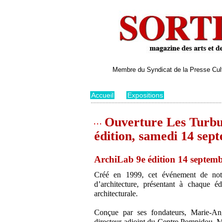
Membre du Syndicat de la Presse Cultu
Accueil
>
Expositions
Ouverture Les Turbul
édition, samedi 14 sep
ArchiLab 9e édition 14 septemb
Créé en 1999, cet événement de notor
d’architecture, présentant à chaque é
architecturale.
Conçue par ses fondateurs, Marie-An
directeur-adjoint du Centre Pompidou, M