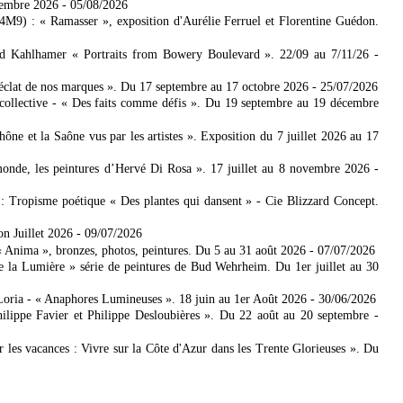
tembre 2026
- 05/08/2026
4M9) : « Ramasser », exposition d'Aurélie Ferruel et Florentine Guédon.
ad Kahlhamer « Portraits from Bowery Boulevard ». 22/09 au 7/11/26
-
'éclat de nos marques ». Du 17 septembre au 17 octobre 2026
- 25/07/2026
collective - « Des faits comme défis ». Du 19 septembre au 19 décembre
 et la Saône vus par les artistes ». Exposition du 7 juillet 2026 au 17
nde, les peintures d’Hervé Di Rosa ». 17 juillet au 8 novembre 2026
-
: Tropisme poétique « Des plantes qui dansent » - Cie Blizzard Concept.
on Juillet 2026
- 09/07/2026
Anima », bronzes, photos, peintures. Du 5 au 31 août 2026
- 07/07/2026
e la Lumière » série de peintures de Bud Wehrheim. Du 1er juillet au 30
Loria - « Anaphores Lumineuses ». 18 juin au 1er Août 2026
- 30/06/2026
ilippe Favier et Philippe Desloubières ». Du 22 août au 20 septembre
-
er les vacances : Vivre sur la Côte d'Azur dans les Trente Glorieuses ». Du