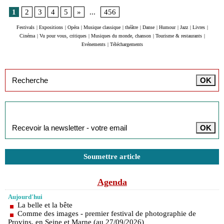
1
2
3
4
5
»
...
456
Festivals
|
Expositions
|
Opéra
|
Musique classique
|
théâtre
|
Danse
|
Humour
|
Jazz
|
Livres
|
Cinéma
|
Vu pour vous, critiques
|
Musiques du monde, chanson
|
Tourisme & restaurants
|
Evénements
|
Téléchargements
Inscription à la newsletter
Soumettre article
Agenda
Aujourd'hui
La belle et la bête
Comme des images - premier festival de photographie de
Provins, en Seine et Marne (au 27/09/2026)