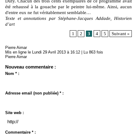
Dufy. Chacun des trois cents exemplaires de ce programme avait
été rehaussé à la gouache par le peintre lui-même. Ainsi, aucun
d'entre eux ne fut véritablement semblable…
Texte et annotations par Stéphane-Jacques Addade, Historien
d’art
1
2
3
4
5
Suivant »
Pierre Aimar
Mis en ligne le Lundi 29 Avril 2013 à 16:12 | Lu 863 fois
Pierre Aimar
Nouveau commentaire :
Nom * :
Adresse email (non publiée) * :
Site web :
Commentaire * :