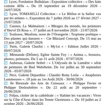
Lyon, Fondation Bullukian : Exposition collective - « Des faits
comme défis ». Du 19 septembre au 19 décembre 2026
-
24/07/2026
Lyon, TOMASELLI Collection : « Le Rhône et la Saône vus
par les artistes ». Exposition du 7 juillet 2026 au 17 février 2027
-
23/07/2026
Cannes, La Malmaison : « Mirages du monde, les peintures
d’Hervé Di Rosa ». 17 juillet au 8 novembre 2026
- 21/07/2026
Toulouse, Muséum, serre de l’Orangerie : Tropisme poétique «
Des plantes qui dansent » - Cie Blizzard Concept. Du 15 mai au
13 juin 2027
- 20/07/2026
Paris, Galerie Charlot : « My1st » - Edition Juillet 2026
-
09/07/2026
Mirmande (Drôme), Eglise Sainte Foy : « Anima », bronzes,
photos, peintures. Du 5 au 31 août 2026
- 07/07/2026
Aubenas, Galerie Seibel : « L’Odyssée de la Lumière » série
de peintures de Bud Wehrheim. Du 1er juillet au 30 septembre
2026
- 05/07/2026
Nice, Galerie Depardieu : Claudio Rotta Loria - « Anaphores
Lumineuses ». 18 juin au 1er Août 2026
- 30/06/2026
8e Biennale des Arts de Cuiseaux : « Philippe Favier et
Philippe Desloubières ». Du 22 août au 20 septembre
-
26/06/2026
Fréjus, cloitre de la cathédrale : « Habiter les vacances : Vivre
sur la Côte d'Azur dans les Trente Glorieuses ». Du 10 juillet au 2
octobre 2026
- 26/06/2026