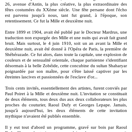
26, avenue d'Antin, la plus créative, la plus extraordinaire des
fêtes costumées du XXème siècle. Une fête persane dont l'écho
est parvenu jusqu'à nous, tant fut grand, à l'époque, son
retentissement. Ce fut la Mille et deuxième nuit.
Entre 1899 et 1904, avait été publié par le Docteur Mardrus, une
traduction non expurgée des Mille et une nuits qui avait fait grand
bruit. Mais surtout, le 4 juin 1910, soit un an avant la Mille et
deuxième nuit, avait été donné à l'Opéra de Paris, la première de
Shéhérazade. Ce fut alors, dans toute la capitale, une explosion de
couleurs et de sensualité orientale, chaque parisienne s'identifiant
désormais à la belle Zobéide, cette concubine du sultan Shaharyar
poignardée par son maître, pour s'être laissé captiver par les
étreintes lascives et passionnées de l'esclave d'or...
Trois cents invités, essentiellement des artistes, furent conviés par
Paul Poiret à la Mille et deuxième nuit. L'invitation se constituait
de deux éléments, tous deux dus aux deux collaborateurs les plus
proches du couturier, Raoul Dufy et Georges Lepape. Jamais,
jusqu'à aujourd'hui, les deux éléments de cette invitation
mythique n'avaient été publiés ensemble.
Il y eut tout d'abord un programme, gravé sur bois par Raoul