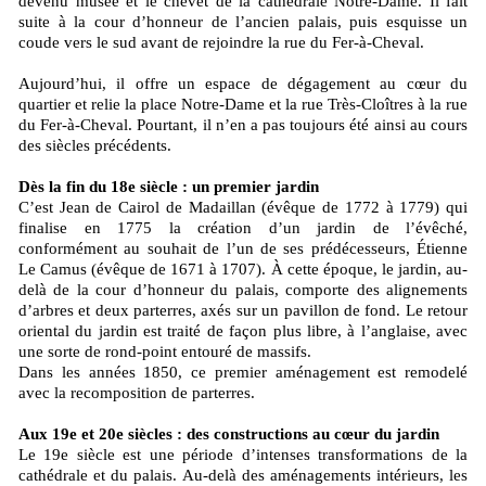
devenu musée et le chevet de la cathédrale Notre-Dame. Il fait
suite à la cour d’honneur de l’ancien palais, puis esquisse un
coude vers le sud avant de rejoindre la rue du Fer-à-Cheval.
Aujourd’hui, il offre un espace de dégagement au cœur du
quartier et relie la place Notre-Dame et la rue Très-Cloîtres à la rue
du Fer-à-Cheval. Pourtant, il n’en a pas toujours été ainsi au cours
des siècles précédents.
Dès la fin du 18e siècle : un premier jardin
C’est Jean de Cairol de Madaillan (évêque de 1772 à 1779) qui
finalise en 1775 la création d’un jardin de l’évêché,
conformément au souhait de l’un de ses prédécesseurs, Étienne
Le Camus (évêque de 1671 à 1707). À cette époque, le jardin, au-
delà de la cour d’honneur du palais, comporte des alignements
d’arbres et deux parterres, axés sur un pavillon de fond. Le retour
oriental du jardin est traité de façon plus libre, à l’anglaise, avec
une sorte de rond-point entouré de massifs.
Dans les années 1850, ce premier aménagement est remodelé
avec la recomposition de parterres.
Aux 19e et 20e siècles : des constructions au cœur du jardin
Le 19e siècle est une période d’intenses transformations de la
cathédrale et du palais. Au-delà des aménagements intérieurs, les