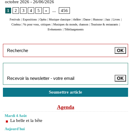
octobre 2026
- 26/06/2026
1
2
3
4
5
»
...
456
Festivals
|
Expositions
|
Opéra
|
Musique classique
|
théâtre
|
Danse
|
Humour
|
Jazz
|
Livres
|
Cinéma
|
Vu pour vous, critiques
|
Musiques du monde, chanson
|
Tourisme & restaurants
|
Evénements
|
Téléchargements
Inscription à la newsletter
Soumettre article
Agenda
Mardi 4 Août
La belle et la bête
Aujourd'hui