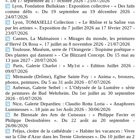
». Du 17 septembre au 17 octobre 2026
- 25/07/2026
Lyon, Fondation Bullukian : Exposition collective - « Des faits
comme défis ». Du 19 septembre au 19 décembre 2026
-
24/07/2026
Lyon, TOMASELLI Collection : « Le Rhône et la Saône vus
par les artistes ». Exposition du 7 juillet 2026 au 17 février 2027
-
23/07/2026
Cannes, La Malmaison : « Mirages du monde, les peintures
d’Hervé Di Rosa ». 17 juillet au 8 novembre 2026
- 21/07/2026
Toulouse, Muséum, serre de l’Orangerie : Tropisme poétique «
Des plantes qui dansent » - Cie Blizzard Concept. Du 15 mai au
13 juin 2027
- 20/07/2026
Paris, Galerie Charlot : « My1st » - Edition Juillet 2026
-
09/07/2026
Mirmande (Drôme), Eglise Sainte Foy : « Anima », bronzes,
photos, peintures. Du 5 au 31 août 2026
- 07/07/2026
Aubenas, Galerie Seibel : « L’Odyssée de la Lumière » série
de peintures de Bud Wehrheim. Du 1er juillet au 30 septembre
2026
- 05/07/2026
Nice, Galerie Depardieu : Claudio Rotta Loria - « Anaphores
Lumineuses ». 18 juin au 1er Août 2026
- 30/06/2026
8e Biennale des Arts de Cuiseaux : « Philippe Favier et
Philippe Desloubières ». Du 22 août au 20 septembre
-
26/06/2026
Fréjus, cloitre de la cathédrale : « Habiter les vacances : Vivre
sur la Côte d'Azur dans les Trente Glorieuses ». Du 10 juillet au 2