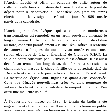
l’Ancien Évêché et offrir un parcours de visite autour de
collections attachées à l’histoire de l’Isère. Il est aussi le point de
départ pour la découverte du baptistère des premiers temps
chrétiens dont les vestiges ont été mis au jour dès 1989 sous le
parvis de la cathédrale.
L’ancien jardin des évêques qui a connu de nombreuses
transformations est remodelé en un jardin provisoire aménagé le
long du musée. Un bâtiment de béton, adossé au mur de clôture
au nord, est établi parallèlement à la rue Très-Cloîtres. Il renferme
des annexes techniques du tout nouveau musée et une sous-
station électrique de Gaz et Électricité de Grenoble (GEG). La
salle de cours construite par l’Université est démolie. Il est aussi
décidé, au terme d’un long débat, de détruire la sacristie des
chanoines qui masque le chevet fortifié de la cathédrale daté du
13e siècle et qui barre la perspective sur la rue du Fer-à-Cheval.
La sacristie de l'église Saint-Hugues est, quant à elle, conservée.
Cette vue dégagée nouvellement créée va alors permettre de
valoriser le chevet de la cathédrale et le rempart romain, et d’en
offrir une meilleure lisibilité.
À l’ouverture du musée en 1998, le terrain du jardin a été
engazonné et offre une pelouse. Il reste toutefois fermé au public
dans l'attente d'un réel aménagement à l'issue des travaux de