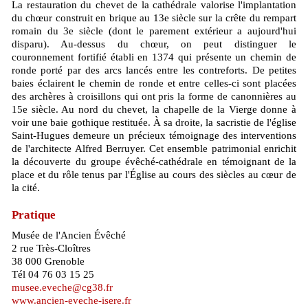
La restauration du chevet de la cathédrale valorise l'implantation
du chœur construit en brique au 13e siècle sur la crête du rempart
romain du 3e siècle (dont le parement extérieur a aujourd'hui
disparu). Au-dessus du chœur, on peut distinguer le
couronnement fortifié établi en 1374 qui présente un chemin de
ronde porté par des arcs lancés entre les contreforts. De petites
baies éclairent le chemin de ronde et entre celles-ci sont placées
des archères à croisillons qui ont pris la forme de canonnières au
15e siècle. Au nord du chevet, la chapelle de la Vierge donne à
voir une baie gothique restituée. À sa droite, la sacristie de l'église
Saint-Hugues demeure un précieux témoignage des interventions
de l'architecte Alfred Berruyer. Cet ensemble patrimonial enrichit
la découverte du groupe évêché-cathédrale en témoignant de la
place et du rôle tenus par l'Église au cours des siècles au cœur de
la cité.
Pratique
Musée de l'Ancien Évêché
2 rue Très-Cloîtres
38 000 Grenoble
Tél 04 76 03 15 25
musee.eveche@cg38.fr
www.ancien-eveche-isere.fr