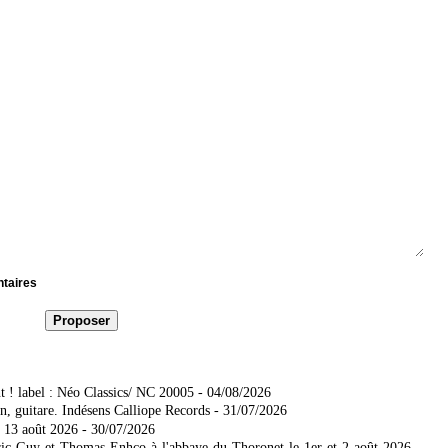
ntaires
t ! label : Néo Classics/ NC 20005
- 04/08/2026
, guitare. Indésens Calliope Records
- 31/07/2026
 13 août 2026
- 30/07/2026
ic Guy et Thomas Enhco à l'abbaye du Thoronet le 1er et 2 août 2026
-