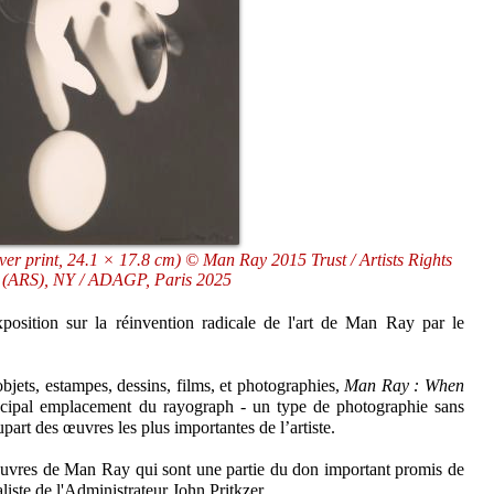
er print, 24.1 × 17.8 cm) © Man Ray 2015 Trust / Artists Rights
y (ARS), NY / ADAGP, Paris 2025
position sur la réinvention radicale de l'art de Man Ray par le
bjets, estampes, dessins, films, et photographies,
Man Ray : When
cipal emplacement du rayograph - un type de photographie sans
upart des œuvres les plus importantes de l’artiste.
œuvres de Man Ray qui sont une partie du don important promis de
iste de l'Administrateur John Pritkzer.