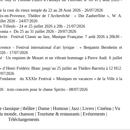
de la cour du vieux temple du 22 au 28 Aout 2026
- 26/07/2026
Aix-en-Provence, Théâtre de l’Archevêché : « Die Zauberflöte », W. A.
illet 2026
- 24/07/2026
Tilleuls - 24 et 25 juillet 2026 à 20h
- 21/07/2026
donna ». Du 25 au 31 juillet 2026
- 20/07/2026
rin : Festival Classic au Jazz, Musique Française. 7 août 2026 à 20h30
-
ence - Festival international d'art lyrique : « Benjamin Bernheim et
2026
- 17/07/2026
é : Un requiem de Mozart et un vibrant hommage à Pierre Audi. 6 juillet
 d’Henri Frédéric Blanc jusqu’au 25 juillet au Théâtre Barretta à 12 H12.
3/07/2026
 Fondateur du XXXIe Festival « Musiques en vacances » de la Ville à la
6 : trois concerts pour le chœur Spirito
- 08/07/2026
 classique
|
théâtre
|
Danse
|
Humour
|
Jazz
|
Livres
|
Cinéma
|
Vu
du monde, chanson
|
Tourisme & restaurants
|
Evénements
|
Téléchargements