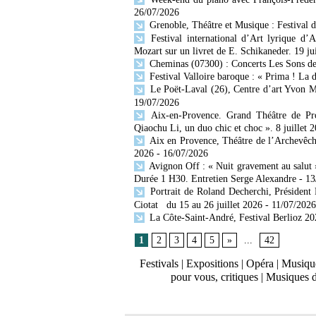
26/07/2026
Grenoble, Théâtre et Musique : Festival 
Festival international d’Art lyrique d’
Mozart sur un livret de E. Schikaneder. 19 ju
Cheminas (07300) : Concerts Les Sons des 
Festival Valloire baroque : « Prima ! La 
Le Poët-Laval (26), Centre d’art Yvon Mo
19/07/2026
Aix-en-Provence. Grand Théâtre de Prov
Qiaochu Li, un duo chic et choc ». 8 juillet 
Aix en Provence, Théâtre de l’Archevêch
2026
- 16/07/2026
Avignon Off : « Nuit gravement au salut »
Durée 1 H30. Entretien Serge Alexandre
- 1
Portrait de Roland Decherchi, Président
Ciotat du 15 au 26 juillet 2026
- 11/07/2026
La Côte-Saint-André, Festival Berlioz 202
1
2
3
4
5
»
...
42
Festivals
|
Expositions
|
Opéra
|
Musique
pour vous, critiques
|
Musiques 