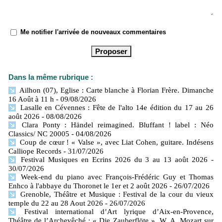
Me notifier l'arrivée de nouveaux commentaires
Dans la même rubrique :
Ailhon (07), Eglise : Carte blanche à Florian Frère. Dimanche
16 Août à 11 h
- 09/08/2026
Lasalle en Cévennes : Fête de l'alto 14e édition du 17 au 26
août 2026
- 08/08/2026
Clara Ponty : Händel reimagined. Bluffant ! label : Néo
Classics/ NC 20005
- 04/08/2026
Coup de cœur ! « Valse », avec Liat Cohen, guitare. Indésens
Calliope Records
- 31/07/2026
Festival Musiques en Ecrins 2026 du 3 au 13 août 2026
-
30/07/2026
Week-end du piano avec François-Frédéric Guy et Thomas
Enhco à l'abbaye du Thoronet le 1er et 2 août 2026
- 26/07/2026
Grenoble, Théâtre et Musique : Festival de la cour du vieux
temple du 22 au 28 Aout 2026
- 26/07/2026
Festival international d’Art lyrique d’Aix-en-Provence,
Théâtre de l’Archevêché : « Die Zauberflöte », W. A. Mozart sur