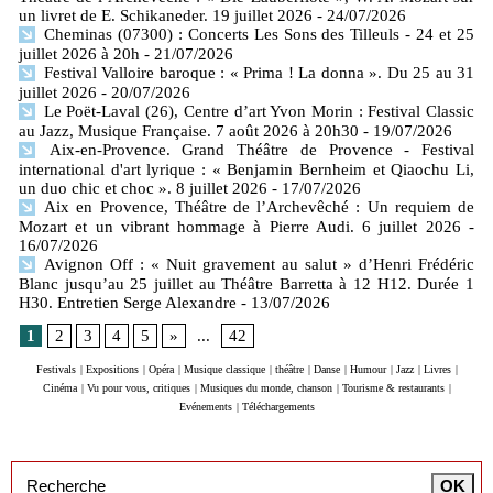
un livret de E. Schikaneder. 19 juillet 2026
- 24/07/2026
Cheminas (07300) : Concerts Les Sons des Tilleuls - 24 et 25
juillet 2026 à 20h
- 21/07/2026
Festival Valloire baroque : « Prima ! La donna ». Du 25 au 31
juillet 2026
- 20/07/2026
Le Poët-Laval (26), Centre d’art Yvon Morin : Festival Classic
au Jazz, Musique Française. 7 août 2026 à 20h30
- 19/07/2026
Aix-en-Provence. Grand Théâtre de Provence - Festival
international d'art lyrique : « Benjamin Bernheim et Qiaochu Li,
un duo chic et choc ». 8 juillet 2026
- 17/07/2026
Aix en Provence, Théâtre de l’Archevêché : Un requiem de
Mozart et un vibrant hommage à Pierre Audi. 6 juillet 2026
-
16/07/2026
Avignon Off : « Nuit gravement au salut » d’Henri Frédéric
Blanc jusqu’au 25 juillet au Théâtre Barretta à 12 H12. Durée 1
H30. Entretien Serge Alexandre
- 13/07/2026
1
2
3
4
5
»
...
42
Festivals
|
Expositions
|
Opéra
|
Musique classique
|
théâtre
|
Danse
|
Humour
|
Jazz
|
Livres
|
Cinéma
|
Vu pour vous, critiques
|
Musiques du monde, chanson
|
Tourisme & restaurants
|
Evénements
|
Téléchargements