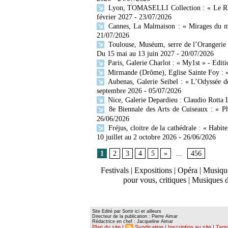
Lyon, TOMASELLI Collection : « Le Rhône
février 2027
- 23/07/2026
Cannes, La Malmaison : « Mirages du mo
21/07/2026
Toulouse, Muséum, serre de l’Orangerie 
Du 15 mai au 13 juin 2027
- 20/07/2026
Paris, Galerie Charlot : « My1st » - Editi
Mirmande (Drôme), Eglise Sainte Foy : « 
Aubenas, Galerie Seibel : « L’Odyssée d
septembre 2026
- 05/07/2026
Nice, Galerie Depardieu : Claudio Rotta 
8e Biennale des Arts de Cuiseaux : « Ph
26/06/2026
Fréjus, cloitre de la cathédrale : « Habit
10 juillet au 2 octobre 2026
- 26/06/2026
1
2
3
4
5
»
...
456
Festivals
|
Expositions
|
Opéra
|
Musique
pour vous, critiques
|
Musiques 
Site Edité par Sortir ici et ailleurs
Directeur de la publication : Pierre Aimar
Rédactrice en chef : Jacqueline Aimar
Plan du site
|
Syndication
|
Inscription au site
|
Tags