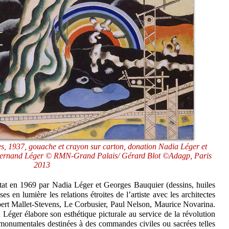
s, 1937, gouache et crayon sur carton, donation Nadia Léger et
Fernand Léger © RMN-Grand Palais/ Gérard Blot ©Adagp, Paris
2013
Etat en 1969 par Nadia Léger et Georges Bauquier (dessins, huiles
ises en lumière les relations étroites de l’artiste avec les architectes
obert Mallet-Stevens, Le Corbusier, Paul Nelson, Maurice Novarina.
 Léger élabore son esthétique picturale au service de la révolution
 monumentales destinées à des commandes civiles ou sacrées telles