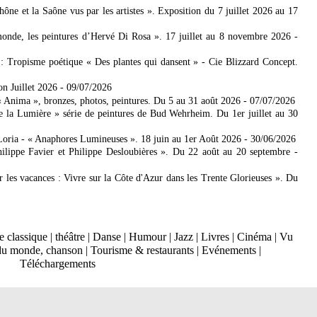
 et la Saône vus par les artistes ». Exposition du 7 juillet 2026 au 17
nde, les peintures d’Hervé Di Rosa ». 17 juillet au 8 novembre 2026
-
: Tropisme poétique « Des plantes qui dansent » - Cie Blizzard Concept.
on Juillet 2026
- 09/07/2026
Anima », bronzes, photos, peintures. Du 5 au 31 août 2026
- 07/07/2026
e la Lumière » série de peintures de Bud Wehrheim. Du 1er juillet au 30
Loria - « Anaphores Lumineuses ». 18 juin au 1er Août 2026
- 30/06/2026
ilippe Favier et Philippe Desloubières ». Du 22 août au 20 septembre
-
er les vacances : Vivre sur la Côte d'Azur dans les Trente Glorieuses ». Du
 classique
|
théâtre
|
Danse
|
Humour
|
Jazz
|
Livres
|
Cinéma
|
Vu
du monde, chanson
|
Tourisme & restaurants
|
Evénements
|
Téléchargements