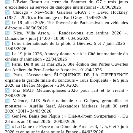
L’Evian Resort au cœur du Sommet du G7 : trois jours
d’excellence au service du dialogue international
- 18/06/2026
Chicago - New-York, Galeries GRAY : « David Hockney
(1937 – 2026). » Hommage de Paul Gray
- 15/06/2026
Le 19 juillet 2026, 19e Traversée de Paris estivale en véhicules
d'époque
- 08/06/2026
Nice, Villa Arson, « Rendez-vous aux jardins 2026 ».
Dimanche 7 juin | 14:00 - 18:00
- 03/06/2026
Foire internationale de la photo à Bièvres. 6 et 7 juin 2026
-
13/05/2026
Le 19 juin 2026, Annecy donne vie à la Cité internationale du
cinéma d’animation
- 22/04/2026
Paris. Du 8 au 11 mai 2026, 38e édition des Portes Ouvertes
des Ateliers du Père-Lachaise Associés
- 01/04/2026
Paris, L’association ÉLOQUENCE DE LA DIFFERENCE
organise la grande finale du concours « Tous Éloquents » le 9 juin
2026 au Théâtre Mogador
- 28/03/2026
Prix MAIF Métamorphoses 2026 pour l'art et le vivant
-
26/03/2026
Valence, LUX Scène nationale : « Guêpes, grenouilles et
monstres ». Aurélie Saraf, Alexandros Markeas. Jeudi 30 avril
2026 / 20H
- 24/03/2026
Genève, Bains des Pâquis : « Dial-A-Poem Switzerland ». Du
28 mars au 10 mai 2026
- 20/03/2026
« La Dame de Pierre » au Dôme de Paris les 3, 4, 5, 6 et 7 juin
2026 et en tournée dans toute la France
- 04/03/2026