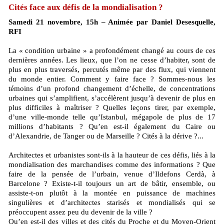
Cités face aux défis de la mondialisation ?
Samedi 21 novembre, 15h – Animée par Daniel Desesquelle,
RFI
La « condition urbaine » a profondément changé au cours de ces
dernières années. Les lieux, que l’on ne cesse d’habiter, sont de
plus en plus traversés, percutés même par des flux, qui viennent
du monde entier. Comment y faire face ? Sommes-nous les
témoins d’un profond changement d’échelle, de concentrations
urbaines qui s’amplifient, s’accélèrent jusqu’à devenir de plus en
plus difficiles à maîtriser ? Quelles leçons tirer, par exemple,
d’une ville-monde telle qu’Istanbul, mégapole de plus de 17
millions d’habitants ? Qu’en est-il également du Caire ou
d’Alexandrie, de Tanger ou de Marseille ? Cités à la dérive ?...
Architectes et urbanistes sont-ils à la hauteur de ces défis, liés à la
mondialisation des marchandises comme des informations ? Que
faire de la pensée de l’urbain, venue d’Ildefons Cerdà, à
Barcelone ? Existe-t-il toujours un art de bâtir, ensemble, ou
assiste-t-on plutôt à la montée en puissance de machines
singulières et d’architectes starisés et mondialisés qui se
préoccupent assez peu du devenir de la ville ?
Qu’en est-il des villes et des cités du Proche et du Moyen-Orient