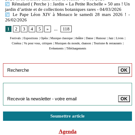
Rémalard ( Perche ) : Jardin « La Petite Rochelle » 50 ans ! Un
jardin d’artiste et de collections botaniques rares
- 04/03/2026
Le Pape Léon XIV à Monaco le samedi 28 mars 2026 !
-
26/02/2026
1
2
3
4
5
»
...
118
Festivals
|
Expositions
|
Opéra
|
Musique classique
|
théâtre
|
Danse
|
Humour
|
Jazz
|
Livres
|
Cinéma
|
Vu pour vous, critiques
|
Musiques du monde, chanson
|
Tourisme & restaurants
|
Evénements
|
Téléchargements
Inscription à la newsletter
Soumettre article
Agenda