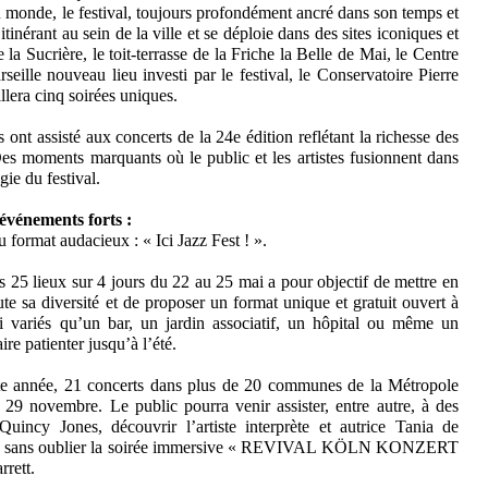
 monde, le festival, toujours profondément ancré dans son temps et
 itinérant au sein de la ville et se déploie dans des sites iconiques et
la Sucrière, le toit-terrasse de la Friche la Belle de Mai, le Centre
rseille nouveau lieu investi par le festival, le Conservatoire Pierre
illera cinq soirées uniques.
es ont assisté aux concerts de la 24e édition reflétant la richesse des
Des moments marquants où le public et les artistes fusionnent dans
ie du festival.
événements forts :
format audacieux : « Ici Jazz Fest ! ».
s 25 lieux sur 4 jours du 22 au 25 mai a pour objectif de mettre en
te sa diversité et de proposer un format unique et gratuit ouvert à
si variés qu’un bar, un jardin associatif, un hôpital ou même un
re patienter jusqu’à l’été.
tte année, 21 concerts dans plus de 20 communes de la Métropole
29 novembre. Le public pourra venir assister, entre autre, à des
incy Jones, découvrir l’artiste interprète et autrice Tania de
nniel sans oublier la soirée immersive « REVIVAL KÖLN KONZERT
rrett.