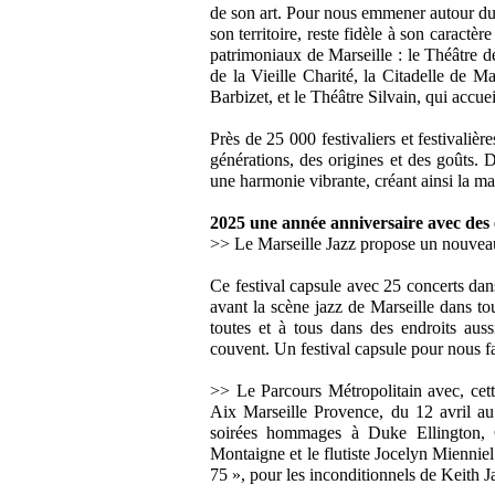
de son art. Pour nous emmener autour du
son territoire, reste fidèle à son caractère
patrimoniaux de Marseille : le Théâtre de 
de la Vieille Charité, la Citadelle de Ma
Barbizet, et le Théâtre Silvain, qui accue
Près de 25 000 festivaliers et festivalièr
générations, des origines et des goûts. 
une harmonie vibrante, créant ainsi la mag
2025 une année anniversaire avec des 
>> Le Marseille Jazz propose un nouveau 
Ce festival capsule avec 25 concerts dan
avant la scène jazz de Marseille dans tou
toutes et à tous dans des endroits aus
couvent. Un festival capsule pour nous fai
>> Le Parcours Métropolitain avec, ce
Aix Marseille Provence, du 12 avril au 
soirées hommages à Duke Ellington, Qu
Montaigne et le flutiste Jocelyn Mie
75 », pour les inconditionnels de Keith Ja