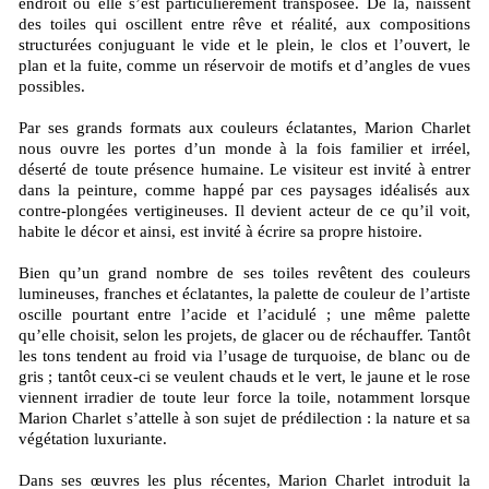
endroit où elle s’est particulièrement transposée. De là, naissent
des toiles qui oscillent entre rêve et réalité, aux compositions
structurées conjuguant le vide et le plein, le clos et l’ouvert, le
plan et la fuite, comme un réservoir de motifs et d’angles de vues
possibles.
Par ses grands formats aux couleurs éclatantes, Marion Charlet
nous ouvre les portes d’un monde à la fois familier et irréel,
déserté de toute présence humaine. Le visiteur est invité à entrer
dans la peinture, comme happé par ces paysages idéalisés aux
contre-plongées vertigineuses. Il devient acteur de ce qu’il voit,
habite le décor et ainsi, est invité à écrire sa propre histoire.
Bien qu’un grand nombre de ses toiles revêtent des couleurs
lumineuses, franches et éclatantes, la palette de couleur de l’artiste
oscille pourtant entre l’acide et l’acidulé ; une même palette
qu’elle choisit, selon les projets, de glacer ou de réchauffer. Tantôt
les tons tendent au froid via l’usage de turquoise, de blanc ou de
gris ; tantôt ceux-ci se veulent chauds et le vert, le jaune et le rose
viennent irradier de toute leur force la toile, notamment lorsque
Marion Charlet s’attelle à son sujet de prédilection : la nature et sa
végétation luxuriante.
Dans ses œuvres les plus récentes, Marion Charlet introduit la