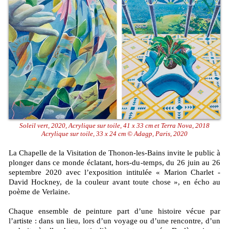
Soleil vert, 2020, Acrylique sur toile, 41 x 33 cm et Terra Nova, 2018
Acrylique sur toile, 33 x 24 cm © Adagp, Paris, 2020
La Chapelle de la Visitation de Thonon-les-Bains invite le public à
plonger dans ce monde éclatant, hors-du-temps, du 26 juin au 26
septembre 2020 avec l’exposition intitulée « Marion Charlet -
David Hockney, de la couleur avant toute chose », en écho au
poème de Verlaine.
Chaque ensemble de peinture part d’une histoire vécue par
l’artiste : dans un lieu, lors d’un voyage ou d’une rencontre, d’un