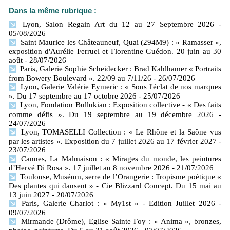
Dans la même rubrique :
Lyon, Salon Regain Art du 12 au 27 Septembre 2026
-
05/08/2026
Saint Maurice les Châteauneuf, Quai (294M9) : « Ramasser »,
exposition d'Aurélie Ferruel et Florentine Guédon. 20 juin au 30
août
- 28/07/2026
Paris, Galerie Sophie Scheidecker : Brad Kahlhamer « Portraits
from Bowery Boulevard ». 22/09 au 7/11/26
- 26/07/2026
Lyon, Galerie Valérie Eymeric : « Sous l'éclat de nos marques
». Du 17 septembre au 17 octobre 2026
- 25/07/2026
Lyon, Fondation Bullukian : Exposition collective - « Des faits
comme défis ». Du 19 septembre au 19 décembre 2026
-
24/07/2026
Lyon, TOMASELLI Collection : « Le Rhône et la Saône vus
par les artistes ». Exposition du 7 juillet 2026 au 17 février 2027
-
23/07/2026
Cannes, La Malmaison : « Mirages du monde, les peintures
d’Hervé Di Rosa ». 17 juillet au 8 novembre 2026
- 21/07/2026
Toulouse, Muséum, serre de l’Orangerie : Tropisme poétique «
Des plantes qui dansent » - Cie Blizzard Concept. Du 15 mai au
13 juin 2027
- 20/07/2026
Paris, Galerie Charlot : « My1st » - Edition Juillet 2026
-
09/07/2026
Mirmande (Drôme), Eglise Sainte Foy : « Anima », bronzes,