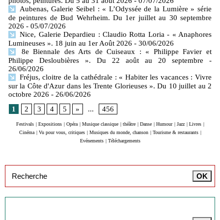
photos, peintures. Du 5 au 31 août 2026
- 07/07/2026
Aubenas, Galerie Seibel : « L’Odyssée de la Lumière » série
de peintures de Bud Wehrheim. Du 1er juillet au 30 septembre
2026
- 05/07/2026
Nice, Galerie Depardieu : Claudio Rotta Loria - « Anaphores
Lumineuses ». 18 juin au 1er Août 2026
- 30/06/2026
8e Biennale des Arts de Cuiseaux : « Philippe Favier et
Philippe Desloubières ». Du 22 août au 20 septembre
-
26/06/2026
Fréjus, cloitre de la cathédrale : « Habiter les vacances : Vivre
sur la Côte d'Azur dans les Trente Glorieuses ». Du 10 juillet au 2
octobre 2026
- 26/06/2026
1
2
3
4
5
»
...
456
Festivals
|
Expositions
|
Opéra
|
Musique classique
|
théâtre
|
Danse
|
Humour
|
Jazz
|
Livres
|
Cinéma
|
Vu pour vous, critiques
|
Musiques du monde, chanson
|
Tourisme & restaurants
|
Evénements
|
Téléchargements
Inscription à la newsletter