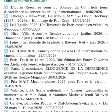
Dans la même rubrique :
L’Evian Resort au cœur du Sommet du G7 : trois jours
d’excellence au service du dialogue international
- 18/06/2026
Chicago - New-York, Galeries GRAY : « David Hockney
(1937 – 2026). » Hommage de Paul Gray
- 15/06/2026
Le 19 juillet 2026, 19e Traversée de Paris estivale en véhicules
d'époque
- 08/06/2026
Nice, Villa Arson, « Rendez-vous aux jardins 2026 ».
Dimanche 7 juin | 14:00 - 18:00
- 03/06/2026
Foire internationale de la photo à Bièvres. 6 et 7 juin 2026
-
13/05/2026
Le 19 juin 2026, Annecy donne vie à la Cité internationale du
cinéma d’animation
- 22/04/2026
Paris. Du 8 au 11 mai 2026, 38e édition des Portes Ouvertes
des Ateliers du Père-Lachaise Associés
- 01/04/2026
Paris, L’association ÉLOQUENCE DE LA DIFFERENCE
organise la grande finale du concours « Tous Éloquents » le 9 juin
2026 au Théâtre Mogador
- 28/03/2026
Prix MAIF Métamorphoses 2026 pour l'art et le vivant
-
26/03/2026
Valence, LUX Scène nationale : « Guêpes, grenouilles et
monstres ». Aurélie Saraf, Alexandros Markeas. Jeudi 30 avril
2026 / 20H
- 24/03/2026
Genève, Bains des Pâquis : « Dial-A-Poem Switzerland ». Du
28 mars au 10 mai 2026
- 20/03/2026