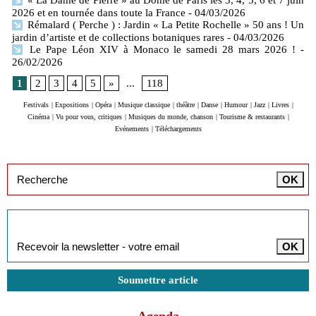
« La Dame de Pierre » au Dôme de Paris les 3, 4, 5, 6 et 7 juin
2026 et en tournée dans toute la France
- 04/03/2026
Rémalard ( Perche ) : Jardin « La Petite Rochelle » 50 ans ! Un
jardin d’artiste et de collections botaniques rares
- 04/03/2026
Le Pape Léon XIV à Monaco le samedi 28 mars 2026 !
-
26/02/2026
1
2
3
4
5
»
...
118
Festivals
|
Expositions
|
Opéra
|
Musique classique
|
théâtre
|
Danse
|
Humour
|
Jazz
|
Livres
|
Cinéma
|
Vu pour vous, critiques
|
Musiques du monde, chanson
|
Tourisme & restaurants
|
Evénements
|
Téléchargements
Inscription à la newsletter
Soumettre article