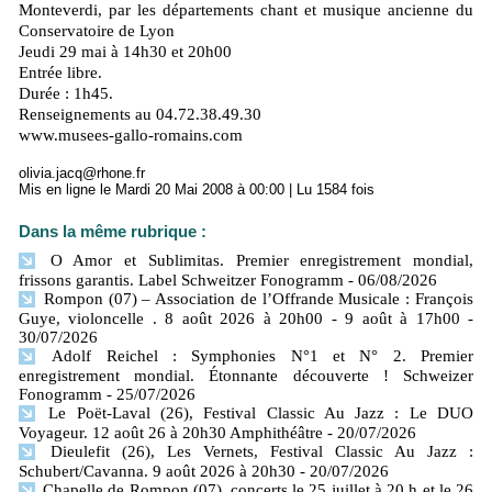
Monteverdi, par les départements chant et musique ancienne du
Conservatoire de Lyon
Jeudi 29 mai à 14h30 et 20h00
Entrée libre.
Durée : 1h45.
Renseignements au 04.72.38.49.30
www.musees-gallo-romains.com
olivia.jacq@rhone.fr
Mis en ligne le Mardi 20 Mai 2008 à 00:00 | Lu 1584 fois
Dans la même rubrique :
O Amor et Sublimitas. Premier enregistrement mondial,
frissons garantis. Label Schweitzer Fonogramm
- 06/08/2026
Rompon (07) – Association de l’Offrande Musicale : François
Guye, violoncelle . 8 août 2026 à 20h00 - 9 août à 17h00
-
30/07/2026
Adolf Reichel : Symphonies N°1 et N° 2. Premier
enregistrement mondial. Étonnante découverte ! Schweizer
Fonogramm
- 25/07/2026
Le Poët-Laval (26), Festival Classic Au Jazz : Le DUO
Voyageur. 12 août 26 à 20h30 Amphithéâtre
- 20/07/2026
Dieulefit (26), Les Vernets, Festival Classic Au Jazz :
Schubert/Cavanna. 9 août 2026 à 20h30
- 20/07/2026
Chapelle de Rompon (07), concerts le 25 juillet à 20 h et le 26