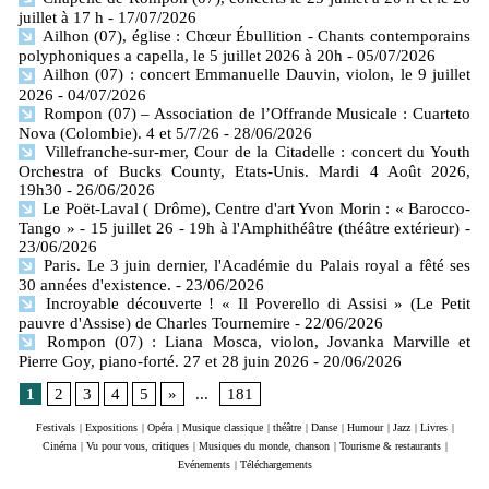
juillet à 17 h
- 17/07/2026
Ailhon (07), église : Chœur Ébullition - Chants contemporains
polyphoniques a capella, le 5 juillet 2026 à 20h
- 05/07/2026
Ailhon (07) : concert Emmanuelle Dauvin, violon, le 9 juillet
2026
- 04/07/2026
Rompon (07) – Association de l’Offrande Musicale : Cuarteto
Nova (Colombie). 4 et 5/7/26
- 28/06/2026
Villefranche-sur-mer, Cour de la Citadelle : concert du Youth
Orchestra of Bucks County, Etats-Unis. Mardi 4 Août 2026,
19h30
- 26/06/2026
Le Poët-Laval ( Drôme), Centre d'art Yvon Morin : « Barocco-
Tango » - 15 juillet 26 - 19h à l'Amphithéâtre (théâtre extérieur)
-
23/06/2026
Paris. Le 3 juin dernier, l'Académie du Palais royal a fêté ses
30 années d'existence.
- 23/06/2026
Incroyable découverte ! « Il Poverello di Assisi » (Le Petit
pauvre d'Assise) de Charles Tournemire
- 22/06/2026
Rompon (07) : Liana Mosca, violon, Jovanka Marville et
Pierre Goy, piano-forté. 27 et 28 juin 2026
- 20/06/2026
1
2
3
4
5
»
...
181
Festivals
|
Expositions
|
Opéra
|
Musique classique
|
théâtre
|
Danse
|
Humour
|
Jazz
|
Livres
|
Cinéma
|
Vu pour vous, critiques
|
Musiques du monde, chanson
|
Tourisme & restaurants
|
Evénements
|
Téléchargements