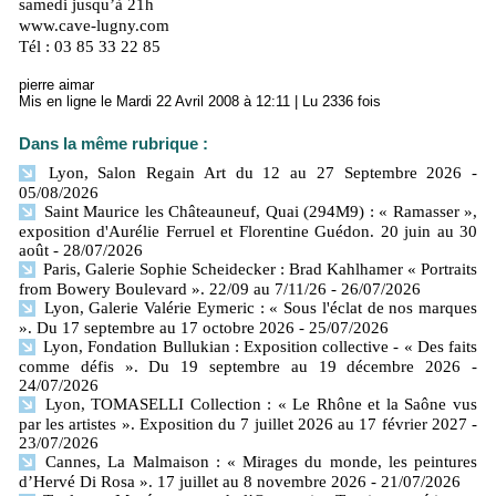
samedi jusqu’à 21h
www.cave-lugny.com
Tél : 03 85 33 22 85
pierre aimar
Mis en ligne le Mardi 22 Avril 2008 à 12:11 | Lu 2336 fois
Dans la même rubrique :
Lyon, Salon Regain Art du 12 au 27 Septembre 2026
-
05/08/2026
Saint Maurice les Châteauneuf, Quai (294M9) : « Ramasser »,
exposition d'Aurélie Ferruel et Florentine Guédon. 20 juin au 30
août
- 28/07/2026
Paris, Galerie Sophie Scheidecker : Brad Kahlhamer « Portraits
from Bowery Boulevard ». 22/09 au 7/11/26
- 26/07/2026
Lyon, Galerie Valérie Eymeric : « Sous l'éclat de nos marques
». Du 17 septembre au 17 octobre 2026
- 25/07/2026
Lyon, Fondation Bullukian : Exposition collective - « Des faits
comme défis ». Du 19 septembre au 19 décembre 2026
-
24/07/2026
Lyon, TOMASELLI Collection : « Le Rhône et la Saône vus
par les artistes ». Exposition du 7 juillet 2026 au 17 février 2027
-
23/07/2026
Cannes, La Malmaison : « Mirages du monde, les peintures
d’Hervé Di Rosa ». 17 juillet au 8 novembre 2026
- 21/07/2026