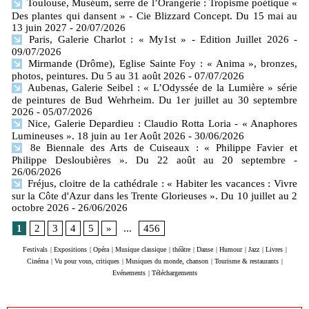
Toulouse, Muséum, serre de l’Orangerie : Tropisme poétique «
Des plantes qui dansent » - Cie Blizzard Concept. Du 15 mai au
13 juin 2027
- 20/07/2026
Paris, Galerie Charlot : « My1st » - Edition Juillet 2026
-
09/07/2026
Mirmande (Drôme), Eglise Sainte Foy : « Anima », bronzes,
photos, peintures. Du 5 au 31 août 2026
- 07/07/2026
Aubenas, Galerie Seibel : « L’Odyssée de la Lumière » série
de peintures de Bud Wehrheim. Du 1er juillet au 30 septembre
2026
- 05/07/2026
Nice, Galerie Depardieu : Claudio Rotta Loria - « Anaphores
Lumineuses ». 18 juin au 1er Août 2026
- 30/06/2026
8e Biennale des Arts de Cuiseaux : « Philippe Favier et
Philippe Desloubières ». Du 22 août au 20 septembre
-
26/06/2026
Fréjus, cloitre de la cathédrale : « Habiter les vacances : Vivre
sur la Côte d'Azur dans les Trente Glorieuses ». Du 10 juillet au 2
octobre 2026
- 26/06/2026
1
2
3
4
5
»
...
456
Festivals
|
Expositions
|
Opéra
|
Musique classique
|
théâtre
|
Danse
|
Humour
|
Jazz
|
Livres
|
Cinéma
|
Vu pour vous, critiques
|
Musiques du monde, chanson
|
Tourisme & restaurants
|
Evénements
|
Téléchargements