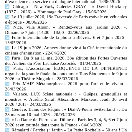
d’excellence au service du dialogue international
- 18/06/2026
Chicago - New-York, Galeries GRAY : « David Hockney
(1937 – 2026). » Hommage de Paul Gray
- 15/06/2026
Le 19 juillet 2026, 19e Traversée de Paris estivale en véhicules
d'époque
- 08/06/2026
Nice, Villa Arson, « Rendez-vous aux jardins 2026 ».
Dimanche 7 juin | 14:00 - 18:00
- 03/06/2026
Foire internationale de la photo à Bièvres. 6 et 7 juin 2026
-
13/05/2026
Le 19 juin 2026, Annecy donne vie à la Cité internationale du
cinéma d’animation
- 22/04/2026
Paris. Du 8 au 11 mai 2026, 38e édition des Portes Ouvertes
des Ateliers du Père-Lachaise Associés
- 01/04/2026
Paris, L’association ÉLOQUENCE DE LA DIFFERENCE
organise la grande finale du concours « Tous Éloquents » le 9 juin
2026 au Théâtre Mogador
- 28/03/2026
Prix MAIF Métamorphoses 2026 pour l'art et le vivant
-
26/03/2026
Valence, LUX Scène nationale : « Guêpes, grenouilles et
monstres ». Aurélie Saraf, Alexandros Markeas. Jeudi 30 avril
2026 / 20H
- 24/03/2026
Genève, Bains des Pâquis : « Dial-A-Poem Switzerland ». Du
28 mars au 10 mai 2026
- 20/03/2026
« La Dame de Pierre » au Dôme de Paris les 3, 4, 5, 6 et 7 juin
2026 et en tournée dans toute la France
- 04/03/2026
Rémalard ( Perche ) : Jardin « La Petite Rochelle » 50 ans ! Un