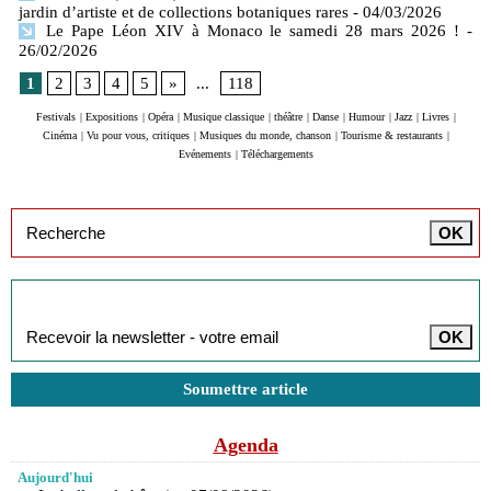
jardin d’artiste et de collections botaniques rares
- 04/03/2026
Le Pape Léon XIV à Monaco le samedi 28 mars 2026 !
-
26/02/2026
1
2
3
4
5
»
...
118
Festivals
|
Expositions
|
Opéra
|
Musique classique
|
théâtre
|
Danse
|
Humour
|
Jazz
|
Livres
|
Cinéma
|
Vu pour vous, critiques
|
Musiques du monde, chanson
|
Tourisme & restaurants
|
Evénements
|
Téléchargements
Inscription à la newsletter
Soumettre article
Agenda
Aujourd'hui