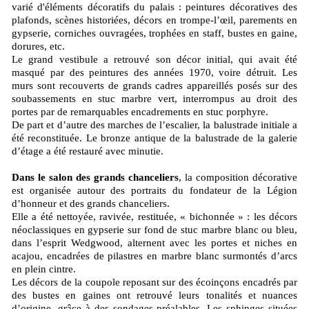
varié d'éléments décoratifs du palais : peintures décoratives des
plafonds, scènes historiées, décors en trompe-l’œil, parements en
gypserie, corniches ouvragées, trophées en staff, bustes en gaine,
dorures, etc.
Le grand vestibule a retrouvé son décor initial, qui avait été
masqué par des peintures des années 1970, voire détruit. Les
murs sont recouverts de grands cadres appareillés posés sur des
soubassements en stuc marbre vert, interrompus au droit des
portes par de remarquables encadrements en stuc porphyre.
De part et d’autre des marches de l’escalier, la balustrade initiale a
été reconstituée. Le bronze antique de la balustrade de la galerie
d’étage a été restauré avec minutie.
Dans le salon des grands chanceliers
, la composition décorative
est organisée autour des portraits du fondateur de la Légion
d’honneur et des grands chanceliers.
Elle a été nettoyée, ravivée, restituée, « bichonnée » : les décors
néoclassiques en gypserie sur fond de stuc marbre blanc ou bleu,
dans l’esprit Wedgwood, alternent avec les portes et niches en
acajou, encadrées de pilastres en marbre blanc surmontés d’arcs
en plein cintre.
Les décors de la coupole reposant sur des écoinçons encadrés par
des bustes en gaines ont retrouvé leurs tonalités et nuances
d’origine, grâce à des sondages préalables. Les sphinges situées