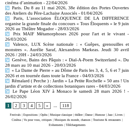
cinéma d’animation
- 22/04/2026
Paris. Du 8 au 11 mai 2026, 38e édition des Portes Ouvertes
des Ateliers du Père-Lachaise Associés
- 01/04/2026
Paris, L’association ÉLOQUENCE DE LA DIFFERENCE
organise la grande finale du concours « Tous Éloquents » le 9 juin
2026 au Théâtre Mogador
- 28/03/2026
Prix MAIF Métamorphoses 2026 pour l'art et le vivant
-
26/03/2026
Valence, LUX Scène nationale : « Guêpes, grenouilles et
monstres ». Aurélie Saraf, Alexandros Markeas. Jeudi 30 avril
2026 / 20H
- 24/03/2026
Genève, Bains des Pâquis : « Dial-A-Poem Switzerland ». Du
28 mars au 10 mai 2026
- 20/03/2026
« La Dame de Pierre » au Dôme de Paris les 3, 4, 5, 6 et 7 juin
2026 et en tournée dans toute la France
- 04/03/2026
Rémalard ( Perche ) : Jardin « La Petite Rochelle » 50 ans ! Un
jardin d’artiste et de collections botaniques rares
- 04/03/2026
Le Pape Léon XIV à Monaco le samedi 28 mars 2026 !
-
26/02/2026
1
2
3
4
5
»
...
118
Festivals
|
Expositions
|
Opéra
|
Musique classique
|
théâtre
|
Danse
|
Humour
|
Jazz
|
Livres
|
Cinéma
|
Vu pour vous, critiques
|
Musiques du monde, chanson
|
Tourisme & restaurants
|
Evénements
|
Téléchargements