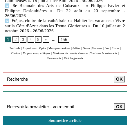
Lumineuses ». 18 juin au 1er Août 2026
- 30/06/2026
8e Biennale des Arts de Cuiseaux : « Philippe Favier et
Philippe Desloubières ». Du 22 août au 20 septembre
-
26/06/2026
Fréjus, cloitre de la cathédrale : « Habiter les vacances : Vivre
sur la Côte d'Azur dans les Trente Glorieuses ». Du 10 juillet au 2
octobre 2026
- 26/06/2026
1
2
3
4
5
»
...
456
Festivals
|
Expositions
|
Opéra
|
Musique classique
|
théâtre
|
Danse
|
Humour
|
Jazz
|
Livres
|
Cinéma
|
Vu pour vous, critiques
|
Musiques du monde, chanson
|
Tourisme & restaurants
|
Evénements
|
Téléchargements
Inscription à la newsletter
Soumettre article