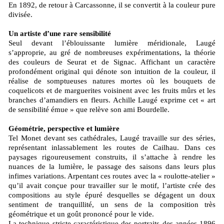
En 1892, de retour à Carcassonne, il se convertit à la couleur pure
divisée.
Un artiste d’une rare sensibilité
Seul devant l’éblouissante lumière méridionale, Laugé
s’approprie, au gré de nombreuses expérimentations, la théorie
des couleurs de Seurat et de Signac. Affichant un caractère
profondément original qui dénote son intuition de la couleur, il
réalise de somptueuses natures mortes où les bouquets de
coquelicots et de marguerites voisinent avec les fruits mûrs et les
branches d’amandiers en fleurs. Achille Laugé exprime cet « art
de sensibilité émue » que relève son ami Bourdelle.
Géométrie, perspective et lumière
Tel Monet devant ses cathédrales, Laugé travaille sur des séries,
représentant inlassablement les routes de Cailhau. Dans ces
paysages rigoureusement construits, il s’attache à rendre les
nuances de la lumière, le passage des saisons dans leurs plus
infimes variations. Arpentant ces routes avec la « roulotte-atelier »
qu’il avait conçue pour travailler sur le motif, l’artiste crée des
compositions au style épuré desquelles se dégagent un doux
sentiment de tranquillité, un sens de la composition très
géométrique et un goût prononcé pour le vide.
La technique stricte caractéristique des portraits des années 1896