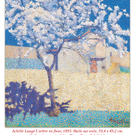
Achille Laugé L'arbre en fleur, 1893. Huile sur toile, 59,4 x 49,2 cm.