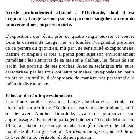
Collection particulière. Photo Peter Schälchli
Artiste profondément attaché à l’Occitanie, dont il est
originaire, Laugé fascine par son parcours singulier au sein du
mouvement néo-impressionniste.
L’exposition, qui réunit près de quatre-vingts œuvres et couvre
toute la carrière de Laugé, met en lumière l’originalité profonde
de ce peintre du quotidien, mû par une sensibilité exceptionnelle.
Raffiné et simple à la fois, il prend pour sujet son environnement
immédiat : les alentours de sa maison à Cailhau, les fleurs de son
jardin, les portraits de ses proches. Avec sa technique très pure,
caractérisée par les trois couleurs primaires juxtaposées en petits
points ou en treillis, il s’approprie de manière très personnelle la
méthode divisionniste.
Éclosion du néo-impressionnisme
Issu d’une famille paysanne, Laugé abandonne ses études en
pharmacie au profit de l’École des beaux-arts de Toulouse, où il
se lie avec Antoine Bourdelle, avant de poursuivre son
apprentissage à Paris et de partager l’atelier d’Aristide Maillol. En
1886, au Salon des Indépendants, Laugé découvre le tableau
manifeste de Georges Seurat,
Un dimanche après-midi à l’île de
la Grande Jatte
, véritable révélation pour lui.