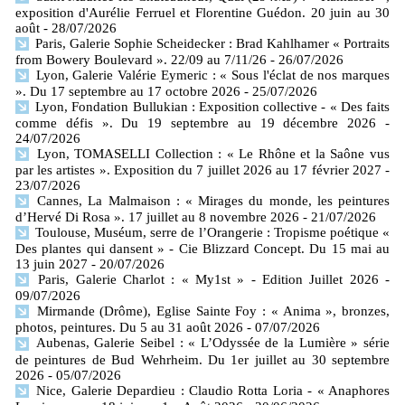
exposition d'Aurélie Ferruel et Florentine Guédon. 20 juin au 30
août
- 28/07/2026
Paris, Galerie Sophie Scheidecker : Brad Kahlhamer « Portraits
from Bowery Boulevard ». 22/09 au 7/11/26
- 26/07/2026
Lyon, Galerie Valérie Eymeric : « Sous l'éclat de nos marques
». Du 17 septembre au 17 octobre 2026
- 25/07/2026
Lyon, Fondation Bullukian : Exposition collective - « Des faits
comme défis ». Du 19 septembre au 19 décembre 2026
-
24/07/2026
Lyon, TOMASELLI Collection : « Le Rhône et la Saône vus
par les artistes ». Exposition du 7 juillet 2026 au 17 février 2027
-
23/07/2026
Cannes, La Malmaison : « Mirages du monde, les peintures
d’Hervé Di Rosa ». 17 juillet au 8 novembre 2026
- 21/07/2026
Toulouse, Muséum, serre de l’Orangerie : Tropisme poétique «
Des plantes qui dansent » - Cie Blizzard Concept. Du 15 mai au
13 juin 2027
- 20/07/2026
Paris, Galerie Charlot : « My1st » - Edition Juillet 2026
-
09/07/2026
Mirmande (Drôme), Eglise Sainte Foy : « Anima », bronzes,
photos, peintures. Du 5 au 31 août 2026
- 07/07/2026
Aubenas, Galerie Seibel : « L’Odyssée de la Lumière » série
de peintures de Bud Wehrheim. Du 1er juillet au 30 septembre
2026
- 05/07/2026
Nice, Galerie Depardieu : Claudio Rotta Loria - « Anaphores