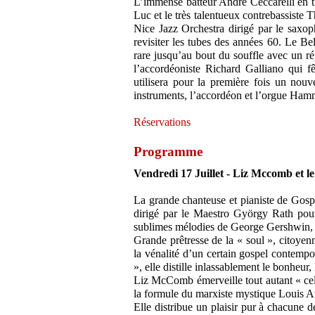
L’immense batteur André Ceccarelli en tr
Luc et le très talentueux contrebassiste 
Nice Jazz Orchestra dirigé par le saxoph
revisiter les tubes des années 60. Le Be
rare jusqu’au bout du souffle avec un r
l’accordéoniste Richard Galliano qui fê
utilisera pour la première fois un no
instruments, l’accordéon et l’orgue Ha
Réservations
Programme
Vendredi 17 Juillet - Liz Mccomb et l
La grande chanteuse et pianiste de Go
dirigé par le Maestro György Rath pour 
sublimes mélodies de George Gershwin
Grande prêtresse de la « soul », citoyenn
la vénalité d’un certain gospel contemp
», elle distille inlassablement le bonheur, 
Liz McComb émerveille tout autant « celui
la formule du marxiste mystique Louis
Elle distribue un plaisir pur à chacune 