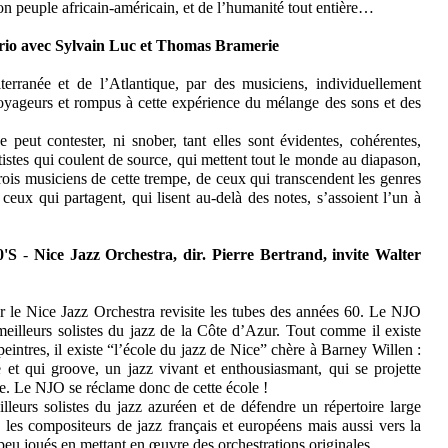
on peuple africain-américain, et de l’humanité tout entière…
 Trio avec Sylvain Luc et Thomas Bramerie
erranée et de l’Atlantique, par des musiciens, individuellement
yageurs et rompus à cette expérience du mélange des sons et des
 peut contester, ni snober, tant elles sont évidentes, cohérentes,
tistes qui coulent de source, qui mettent tout le monde au diapason,
trois musiciens de cette trempe, de ceux qui transcendent les genres
e ceux qui partagent, qui lisent au-delà des notes, s’assoient l’un à
0'S
-
Nice Jazz Orchestra, dir. Pierre Bertrand, invite Walter
 le Nice Jazz Orchestra revisite les tubes des années 60. Le NJO
eilleurs solistes du jazz de la Côte d’Azur. Tout comme il existe
peintres, il existe “l’école du jazz de Nice” chère à Barney Willen :
e et qui groove, un jazz vivant et enthousiasmant, qui se projette
he. Le NJO se réclame donc de cette école !
lleurs solistes du jazz azuréen et de défendre un répertoire large
, les compositeurs de jazz français et européens mais aussi vers la
 peu joués en mettant en œuvre des orchestrations originales.