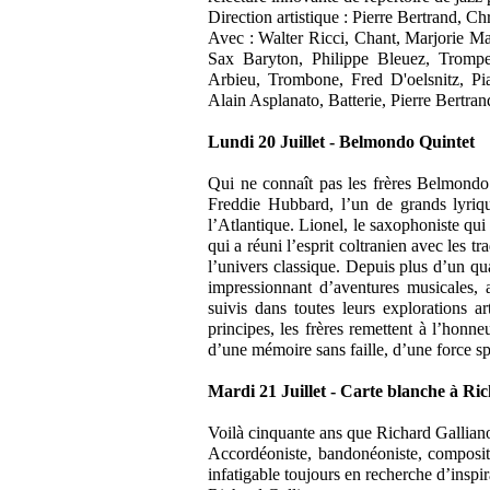
Direction artistique : Pierre Bertrand, C
Avec : Walter Ricci, Chant, Marjorie Ma
Sax Baryton, Philippe Bleuez, Trompe
Arbieu, Trombone, Fred D'oelsnitz, Pia
Alain Asplanato, Batterie, Pierre Bertra
Lundi 20 Juillet - Belmondo Quintet
Qui ne connaît pas les frères Belmondo 
Freddie Hubbard, l’un de grands lyriqu
l’Atlantique. Lionel, le saxophoniste qui
qui a réuni l’esprit coltranien avec les t
l’univers classique. Depuis plus d’un q
impressionnant d’aventures musicales, a
suivis dans toutes leurs explorations ar
principes, les frères remettent à l’honn
d’une mémoire sans faille, d’une force spi
Mardi 21 Juillet - Carte blanche à Ri
Voilà cinquante ans que Richard Gallian
Accordéoniste, bandonéoniste, composite
infatigable toujours en recherche d’inspir