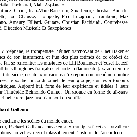
hristian Pachiaudi, Alain Asplanato
rtinez, Chant, Jean-Marc Baccarini, Sax Tenor, Christian Bonichi,
tte, Joël Chausse, Trompette, Fred Luzignant, Trombone, Max
no, Amaury Filliard, Guitare, Christian Pachiaudi, Contrebasse,
nd, Direction Musicale Et Saxophones
? Stéphane, le trompettiste, héritier flamboyant de Chet Baker et
es de son instrument, et l’un des plus estimés de ce côté-ci de
 a fait se rencontrer les musiques de Lili Boulanger et Yusef Lateef,
raditions liturgiques françaises et porté la flamme du jazz au cœur de
uart de siècle, ces deux musiciens d’exception ont mené un nombre
vec le soutien inconditionnel de leur groupe, qui les a toujours
tistiques. Aujourd’hui, forts de leur expérience et fidèles à leurs
eur l’intrépide Belmondo Quintet. Un groupe en forme de all-stars,
rituelle rare, jazz jusqu’au bout du souffle.
chard Galliano
o enchante les scènes du monde entier.
ur, Richard Galliano, musicien aux multiples facettes, travailleur
ations nouvelles, réécrit inlassablement l’histoire de l’accordéon.