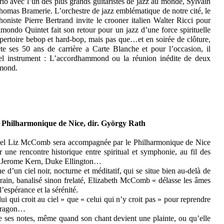
io avec l’un des plus grands guitaristes de jazz au monde, Sylvain
Thomas Bramerie. L’orchestre de jazz emblématique de notre cité, le
oniste Pierre Bertrand invite le crooner italien Walter Ricci pour
lmondo Quintet fait son retour pour un jazz d’une force spirituelle
épertoire bebop et hard-bop, mais pas que…et en soirée de clôture,
te ses 50 ans de carrière a Carte Blanche et pour l’occasion, il
uvel instrument : L’accordhammond ou la réunion inédite de deux
mmond.
e Philharmonique de Nice, dir. György Rath
spel Liz McComb sera accompagnée par le Philharmonique de Nice
une rencontre historique entre spiritual et symphonie, au fil des
, Jerome Kern, Duke Ellington…
e d’un ciel noir, nocturne et méditatif, qui se situe bien au-delà de
orain, banalisé sinon frelaté, Elizabeth McComb « délasse les âmes
l’espérance et la sérénité.
 qui croit au ciel » que « celui qui n’y croit pas » pour reprendre
 Aragon…
de ses notes, même quand son chant devient une plainte, ou qu’elle