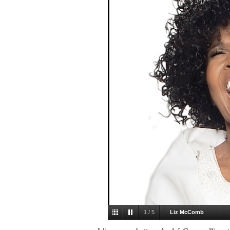
1
/
5
Liz McComb