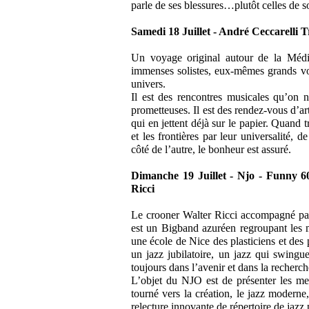
parle de ses blessures…plutôt celles de s
Samedi 18 Juillet - André Ceccarelli
Un voyage original autour de la Médit
immenses solistes, eux-mêmes grands vo
univers.
Il est des rencontres musicales qu’on ne
prometteuses. Il est des rendez-vous d’ar
qui en jettent déjà sur le papier. Quand 
et les frontières par leur universalité, d
côté de l’autre, le bonheur est assuré.
Dimanche 19 Juillet - Njo - Funny 6
Ricci
Le crooner Walter Ricci accompagné par
est un Bigband azuréen regroupant les m
une école de Nice des plasticiens et des 
un jazz jubilatoire, un jazz qui swingu
toujours dans l’avenir et dans la recherc
L’objet du NJO est de présenter les mei
tourné vers la création, le jazz moderne
relecture innovante de répertoire de jazz