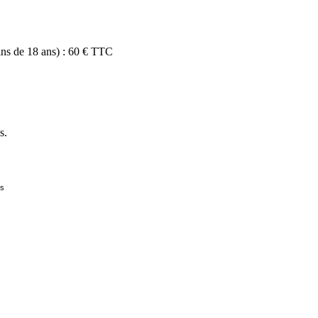
ins de 18 ans) : 60 € TTC
s.
is