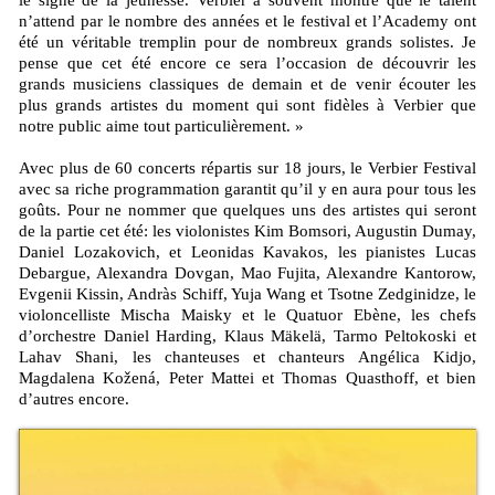
le signe de la jeunesse. Verbier a souvent montré que le talent
n’attend par le nombre des années et le festival et l’Academy ont
été un véritable tremplin pour de nombreux grands solistes. Je
pense que cet été encore ce sera l’occasion de découvrir les
grands musiciens classiques de demain et de venir écouter les
plus grands artistes du moment qui sont fidèles à Verbier que
notre public aime tout particulièrement. »
Avec plus de 60 concerts répartis sur 18 jours, le Verbier Festival
avec sa riche programmation garantit qu’il y en aura pour tous les
goûts. Pour ne nommer que quelques uns des artistes qui seront
de la partie cet été: les violonistes Kim Bomsori, Augustin Dumay,
Daniel Lozakovich, et Leonidas Kavakos, les pianistes Lucas
Debargue, Alexandra Dovgan, Mao Fujita, Alexandre Kantorow,
Evgenii Kissin, Andràs Schiff, Yuja Wang et Tsotne Zedginidze, le
violoncelliste Mischa Maisky et le Quatuor Ebène, les chefs
d’orchestre Daniel Harding, Klaus Mäkelä, Tarmo Peltokoski et
Lahav Shani, les chanteuses et chanteurs Angélica Kidjo,
Magdalena Kožená, Peter Mattei et Thomas Quasthoff, et bien
d’autres encore.