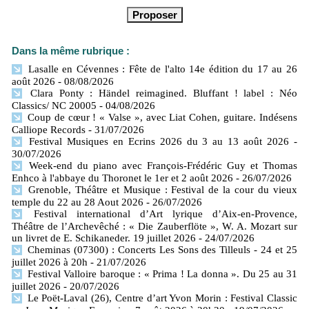
Dans la même rubrique :
Lasalle en Cévennes : Fête de l'alto 14e édition du 17 au 26
août 2026
- 08/08/2026
Clara Ponty : Händel reimagined. Bluffant ! label : Néo
Classics/ NC 20005
- 04/08/2026
Coup de cœur ! « Valse », avec Liat Cohen, guitare. Indésens
Calliope Records
- 31/07/2026
Festival Musiques en Ecrins 2026 du 3 au 13 août 2026
-
30/07/2026
Week-end du piano avec François-Frédéric Guy et Thomas
Enhco à l'abbaye du Thoronet le 1er et 2 août 2026
- 26/07/2026
Grenoble, Théâtre et Musique : Festival de la cour du vieux
temple du 22 au 28 Aout 2026
- 26/07/2026
Festival international d’Art lyrique d’Aix-en-Provence,
Théâtre de l’Archevêché : « Die Zauberflöte », W. A. Mozart sur
un livret de E. Schikaneder. 19 juillet 2026
- 24/07/2026
Cheminas (07300) : Concerts Les Sons des Tilleuls - 24 et 25
juillet 2026 à 20h
- 21/07/2026
Festival Valloire baroque : « Prima ! La donna ». Du 25 au 31
juillet 2026
- 20/07/2026
Le Poët-Laval (26), Centre d’art Yvon Morin : Festival Classic