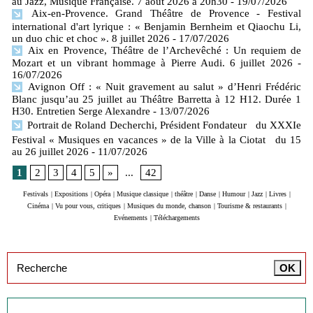
au Jazz, Musique Française. 7 août 2026 à 20h30
- 19/07/2026
Aix-en-Provence. Grand Théâtre de Provence - Festival
international d'art lyrique : « Benjamin Bernheim et Qiaochu Li,
un duo chic et choc ». 8 juillet 2026
- 17/07/2026
Aix en Provence, Théâtre de l’Archevêché : Un requiem de
Mozart et un vibrant hommage à Pierre Audi. 6 juillet 2026
-
16/07/2026
Avignon Off : « Nuit gravement au salut » d’Henri Frédéric
Blanc jusqu’au 25 juillet au Théâtre Barretta à 12 H12. Durée 1
H30. Entretien Serge Alexandre
- 13/07/2026
Portrait de Roland Decherchi, Président Fondateur du XXXIe
Festival « Musiques en vacances » de la Ville à la Ciotat du 15
au 26 juillet 2026
- 11/07/2026
1
2
3
4
5
»
...
42
Festivals
|
Expositions
|
Opéra
|
Musique classique
|
théâtre
|
Danse
|
Humour
|
Jazz
|
Livres
|
Cinéma
|
Vu pour vous, critiques
|
Musiques du monde, chanson
|
Tourisme & restaurants
|
Evénements
|
Téléchargements
Inscription à la newsletter