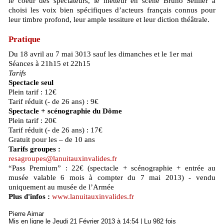
le coeur des spectateurs, le metteur en scène Bruno Seillier a
choisi les voix bien spécifiques d’acteurs français connus pour
leur timbre profond, leur ample tessiture et leur diction théâtrale.
Pratique
Du 18 avril au 7 mai 3013 sauf les dimanches et le 1er mai
Séances à 21h15 et 22h15
Tarifs
Spectacle seul
Plein tarif : 12€
Tarif réduit (- de 26 ans) : 9€
Spectacle + scénographie du Dôme
Plein tarif : 20€
Tarif réduit (- de 26 ans) : 17€
Gratuit pour les – de 10 ans
Tarifs groupes :
resagroupes@lanuitauxinvalides.fr
“Pass Premium” : 22€ (spectacle + scénographie + entrée au
musée valable 6 mois à compter du 7 mai 2013) - vendu
uniquement au musée de l’Armée
Plus d'infos :
www.lanuitauxinvalides.fr
Pierre Aimar
Mis en ligne le Jeudi 21 Février 2013 à 14:54 | Lu 982 fois