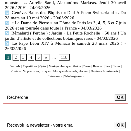
monstres ». Aurélie Saraf, Alexandros Markeas. Jeudi 30 avril
2026 / 20H
- 24/03/2026
Genève, Bains des Pâquis : « Dial-A-Poem Switzerland ». Du
28 mars au 10 mai 2026
- 20/03/2026
« La Dame de Pierre » au Dôme de Paris les 3, 4, 5, 6 et 7 juin
2026 et en tournée dans toute la France
- 04/03/2026
Rémalard ( Perche ) : Jardin « La Petite Rochelle » 50 ans ! Un
jardin d’artiste et de collections botaniques rares
- 04/03/2026
Le Pape Léon XIV à Monaco le samedi 28 mars 2026 !
-
26/02/2026
1
2
3
4
5
»
...
118
Festivals
|
Expositions
|
Opéra
|
Musique classique
|
théâtre
|
Danse
|
Humour
|
Jazz
|
Livres
|
Cinéma
|
Vu pour vous, critiques
|
Musiques du monde, chanson
|
Tourisme & restaurants
|
Evénements
|
Téléchargements
Inscription à la newsletter