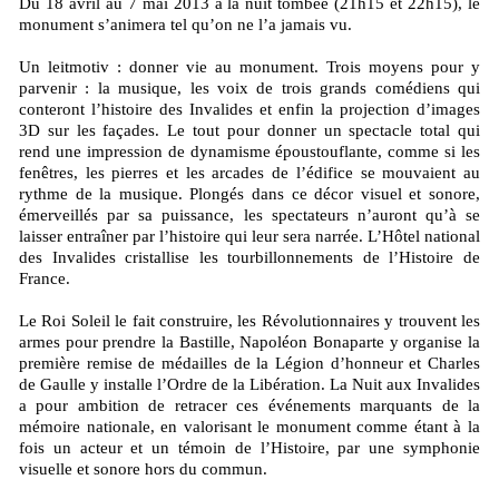
Du 18 avril au 7 mai 2013 à la nuit tombée (21h15 et 22h15), le
monument s’animera tel qu’on ne l’a jamais vu.
Un leitmotiv : donner vie au monument. Trois moyens pour y
parvenir : la musique, les voix de trois grands comédiens qui
conteront l’histoire des Invalides et enfin la projection d’images
3D sur les façades. Le tout pour donner un spectacle total qui
rend une impression de dynamisme époustouflante, comme si les
fenêtres, les pierres et les arcades de l’édifice se mouvaient au
rythme de la musique. Plongés dans ce décor visuel et sonore,
émerveillés par sa puissance, les spectateurs n’auront qu’à se
laisser entraîner par l’histoire qui leur sera narrée. L’Hôtel national
des Invalides cristallise les tourbillonnements de l’Histoire de
France.
Le Roi Soleil le fait construire, les Révolutionnaires y trouvent les
armes pour prendre la Bastille, Napoléon Bonaparte y organise la
première remise de médailles de la Légion d’honneur et Charles
de Gaulle y installe l’Ordre de la Libération. La Nuit aux Invalides
a pour ambition de retracer ces événements marquants de la
mémoire nationale, en valorisant le monument comme étant à la
fois un acteur et un témoin de l’Histoire, par une symphonie
visuelle et sonore hors du commun.