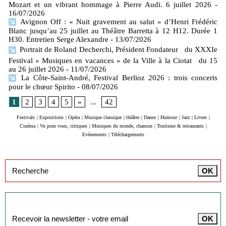
Mozart et un vibrant hommage à Pierre Audi. 6 juillet 2026
-
16/07/2026
Avignon Off : « Nuit gravement au salut » d’Henri Frédéric
Blanc jusqu’au 25 juillet au Théâtre Barretta à 12 H12. Durée 1
H30. Entretien Serge Alexandre
- 13/07/2026
Portrait de Roland Decherchi, Président Fondateur du XXXIe
Festival « Musiques en vacances » de la Ville à la Ciotat du 15
au 26 juillet 2026
- 11/07/2026
La Côte-Saint-André, Festival Berlioz 2026 : trois concerts
pour le chœur Spirito
- 08/07/2026
1
2
3
4
5
»
...
42
Festivals
|
Expositions
|
Opéra
|
Musique classique
|
théâtre
|
Danse
|
Humour
|
Jazz
|
Livres
|
Cinéma
|
Vu pour vous, critiques
|
Musiques du monde, chanson
|
Tourisme & restaurants
|
Evénements
|
Téléchargements
Inscription à la newsletter