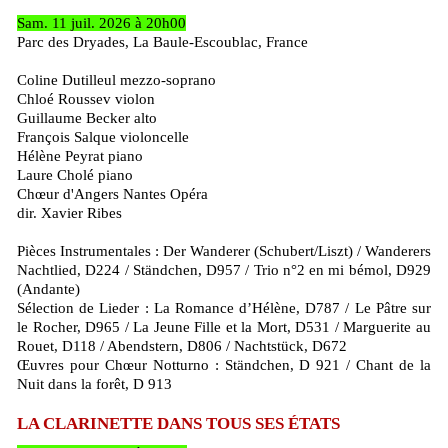
Sam. 11 juil. 2026 à 20h00
Parc des Dryades, La Baule-Escoublac, France
Coline Dutilleul mezzo-soprano
Chloé Roussev violon
Guillaume Becker alto
François Salque violoncelle
Hélène Peyrat piano
Laure Cholé piano
Chœur d'Angers Nantes Opéra
dir. Xavier Ribes
Pièces Instrumentales : Der Wanderer (Schubert/Liszt) / Wanderers
Nachtlied, D224 / Ständchen, D957 / Trio n°2 en mi bémol, D929
(Andante)
Sélection de Lieder : La Romance d’Hélène, D787 / Le Pâtre sur
le Rocher, D965 / La Jeune Fille et la Mort, D531 / Marguerite au
Rouet, D118 / Abendstern, D806 / Nachtstück, D672
Œuvres pour Chœur Notturno : Ständchen, D 921 / Chant de la
Nuit dans la forêt, D 913
LA CLARINETTE DANS TOUS SES ÉTATS