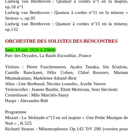
Ludwig van Beethoven : Quatuor à cordes n°1 en fa majeur,
op.18 n°1
Ludwig van Beethoven : Quatuor à cordes n°11 en fa mineur «
Serioso », op.95
Ludwig van Beethoven : Quatuor à cordes n°15 en la mineur,
op.132
ORCHESTRE DES SOLISTES DES RENCONTRES
Sam. 18 juil. 2026 à 20h00
Parc des Dryades, La Baule-Escoublac, France
Violons : Pierre Fouchenneret, Ayako Tanaka, Iris Scialom,
Camille Banckaert, Félix Cohen, Chloé Roussev, Mariam
Mnatsakanian, Madeleine Athané-Best
Altos : Lise Berthaud, Nicolas Louedec, Axelle Varron
Violoncelles : Jeanne Burdin, Eliott Moriceau, Soni Siecinski
Contrebasse : Milo Marchès-Saury
Harpe : Alexandra Bidi
Programme
Mozart : La Sérénade n°13 en sol majeur « Une Petite Musique de
Nuit » , K.525
Richard Strauss : Métamorphoses Op.142 TrV 290 (version pour