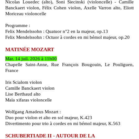
Nicolas Louedec (alto), Soni Siecinski (violoncelle) - Camille
Banckaert violon, Félix Cohen violon, Axelle Varron alto, Eliott
Moriceau violoncelle
Programme :
Felix Mendelssohn : Quatuor n°2 en la majeur, op.13
Felix Mendelssohn : Octuor à cordes en mi bémol majeur, op.20
MATINÉE MOZART
Mar. 14 juil. 2026 à 11h00
Chapelle Saint-Anne, Rue François Bougouin, Le Pouliguen,
France
Iris Scialom violon
Camille Banckaert violon
Lise Berthaud alto
Maïa xifaras violoncelle
Wolfgang Amadeus Mozart :
Duo pour violon et alto en sol majeur, K.423
Divertimento pour trio à cordes en mi bémol majeur, K.563
SCHUBERTIADE II - AUTOUR DE LA