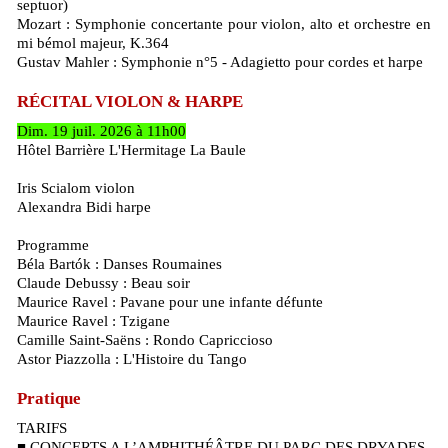
septuor)
Mozart : Symphonie concertante pour violon, alto et orchestre en
mi bémol majeur, K.364
Gustav Mahler : Symphonie n°5 - Adagietto pour cordes et harpe
RÉCITAL VIOLON & HARPE
Dim. 19 juil. 2026 à 11h00
Hôtel Barrière L'Hermitage La Baule
Iris Scialom violon
Alexandra Bidi harpe
Programme
Béla Bartók : Danses Roumaines
Claude Debussy : Beau soir
Maurice Ravel : Pavane pour une infante défunte
Maurice Ravel : Tzigane
Camille Saint-Saëns : Rondo Capriccioso
Astor Piazzolla : L'Histoire du Tango
Pratique
TARIFS
■ CONCERTS A L’AMPHITHÉÂTRE DU PARC DES DRYADES