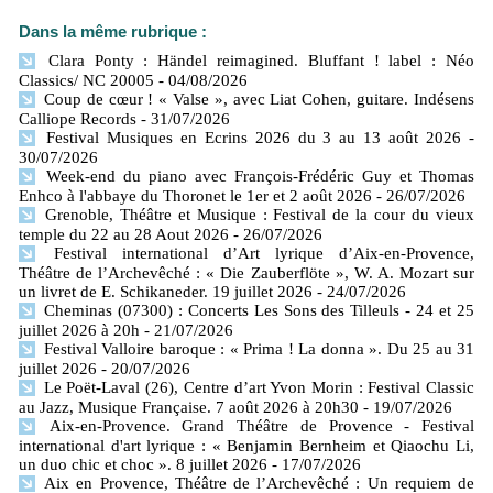
Dans la même rubrique :
Clara Ponty : Händel reimagined. Bluffant ! label : Néo
Classics/ NC 20005
- 04/08/2026
Coup de cœur ! « Valse », avec Liat Cohen, guitare. Indésens
Calliope Records
- 31/07/2026
Festival Musiques en Ecrins 2026 du 3 au 13 août 2026
-
30/07/2026
Week-end du piano avec François-Frédéric Guy et Thomas
Enhco à l'abbaye du Thoronet le 1er et 2 août 2026
- 26/07/2026
Grenoble, Théâtre et Musique : Festival de la cour du vieux
temple du 22 au 28 Aout 2026
- 26/07/2026
Festival international d’Art lyrique d’Aix-en-Provence,
Théâtre de l’Archevêché : « Die Zauberflöte », W. A. Mozart sur
un livret de E. Schikaneder. 19 juillet 2026
- 24/07/2026
Cheminas (07300) : Concerts Les Sons des Tilleuls - 24 et 25
juillet 2026 à 20h
- 21/07/2026
Festival Valloire baroque : « Prima ! La donna ». Du 25 au 31
juillet 2026
- 20/07/2026
Le Poët-Laval (26), Centre d’art Yvon Morin : Festival Classic
au Jazz, Musique Française. 7 août 2026 à 20h30
- 19/07/2026
Aix-en-Provence. Grand Théâtre de Provence - Festival
international d'art lyrique : « Benjamin Bernheim et Qiaochu Li,
un duo chic et choc ». 8 juillet 2026
- 17/07/2026
Aix en Provence, Théâtre de l’Archevêché : Un requiem de