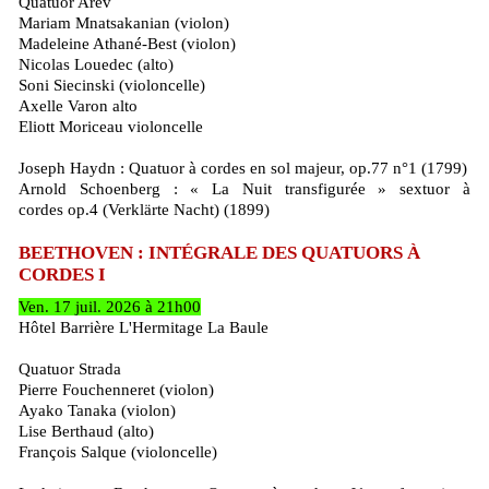
Quatuor Arev
Mariam Mnatsakanian (violon)
Madeleine Athané-Best (violon)
Nicolas Louedec (alto)
Soni Siecinski (violoncelle)
Axelle Varon alto
Eliott Moriceau violoncelle
Joseph Haydn : Quatuor à cordes en sol majeur, op.77 n°1 (1799)
Arnold Schoenberg : « La Nuit transfigurée » sextuor à
cordes op.4 (Verklärte Nacht) (1899)
BEETHOVEN : INTÉGRALE DES QUATUORS À
CORDES I
Ven. 17 juil. 2026 à 21h00
Hôtel Barrière L'Hermitage La Baule
Quatuor Strada
Pierre Fouchenneret (violon)
Ayako Tanaka (violon)
Lise Berthaud (alto)
François Salque (violoncelle)